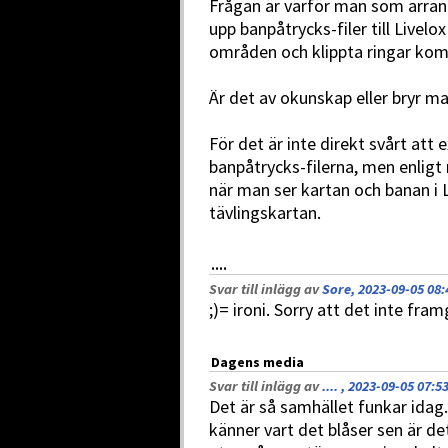
Frågan är varför man som arrang
upp banpåtrycks-filer till Livelo
områden och klippta ringar kom
Är det av okunskap eller bryr m
För det är inte direkt svårt att
banpåtrycks-filerna, men enligt
när man ser kartan och banan i 
tävlingskartan.
....
Svar till inlägg av
Sore, 2023-09-05 08:
;)= ironi. Sorry att det inte fra
Dagens media
Svar till inlägg av
.... , 2023-09-05 07:5
Det är så samhället funkar idag.
känner vart det blåser sen är det