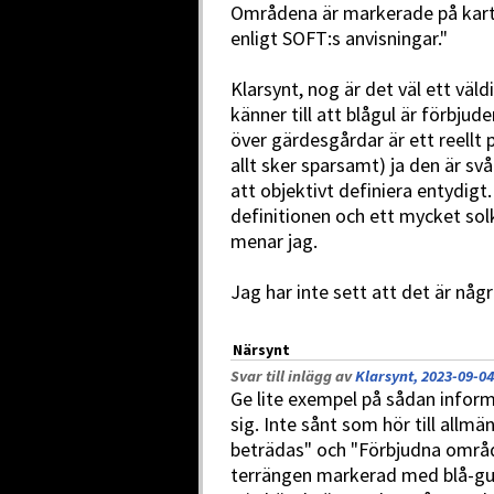
Områdena är markerade på karta
enligt SOFT:s anvisningar."
Klarsynt, nog är det väl ett väld
känner till att blågul är förbjud
över gärdesgårdar är ett reellt
allt sker sparsamt) ja den är svå
att objektivt definiera entydigt.
definitionen och ett mycket solk
menar jag.
Jag har inte sett att det är någ
Närsynt
Svar till inlägg av
Klarsynt, 2023-09-04
Ge lite exempel på sådan informa
sig. Inte sånt som hör till allm
beträdas" och "Förbjudna områ
terrängen markerad med blå-gul 