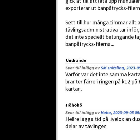
gick åt till att leta upp manuale
exporterar ut banpåtrycks-filern
Sett till hur många timmar allt
tävlingsadministrativa tar inför
det inte speciellt betungande l
banpåtrycks-filerna...
Undrande
Svar till inlägg av
SM snitsling, 2023-0
Varför var det inte samma kart
branter färre i ringen på k12 på
kartan.
Höhöhö
Svar till inlägg av
Hoho, 2023-09-05 09
Hellre lägga tid på livelox än du
delar av tävlingen