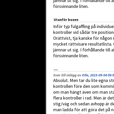
jämnar ut sig. I förhållande till
försvinnande liten.
Utanför boxen
Inför typ fulgaffling på individu
kontroller vid sådär tre positio
Orättvist, tja kanske för någon 
mycket rättvisare resultatlista
jämnar ut sig. I förhållande till
försvinnande liten.
....
Svar till inlägg av
Olle, 2023-09-04 09:
Absolut. Men tar du lite egna s
kontrollen före den som kommit if
om man hängt även om man stä
flera kontroller i rad. Men är d
stig/väg och sedan avhopp är det
man ladda för att göra det på n