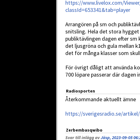
https://www.livelox.com/Viewe
classId=653341&tab=player
Arrangören på sm och publiktäv
snitsling. Hela det stora hygget
publiktävlingen dagen efter sm k
det ljusgröna och gula mellan k1
det för många klasser som skulle
För övrigt dåligt att använda k
700 löpare passerar där dagen i
Radiosporten
Återkommande aktuellt ämne
https://sverigesradio.se/artike
Zerbembasqwibo
Svar till inlägg av
Jäsp, 2023-09-05 06: