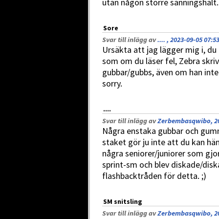
utan någon större sanningshalt.
Sore
Svar till inlägg av
.... , 2023-09-05 07:5
Ursäkta att jag lägger mig i, du 
som om du läser fel, Zebra skri
gubbar/gubbs, även om han inte 
sorry.
....
Svar till inlägg av
Zerbembasqwibo, 20
Några enstaka gubbar och gumm
staket gör ju inte att du kan hä
några seniorer/juniorer som gjo
sprint-sm och blev diskade/diskad
flashbacktråden för detta. ;)
SM snitsling
Svar till inlägg av
Zerbembasqwibo, 20