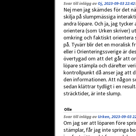
Svar till inlägg av
Oj, 2023-09-03 22:42
:
Nej men jag skämdes för det n
skilja på slumpmässiga interakt
andra löpare. Och ja, jag tycker
orientera (som Urken skriver) ut
omkring och faktiskt orientera s
på. Tyvärr blir det en moralisk 
eller i Orienteringssverige är des
övertygad om att det går att ori
löpare stämpla och därefter verif
kontrollpunkt då anser jag att d
den informationen. Att någon s
sedan klättrar tydligt i en result
sträcktider, är inte slump.
Olle
Svar till inlägg av
Urken, 2023-09-03 2
Om jag ser att löparen före spr
stämplar, får jag inte springa b