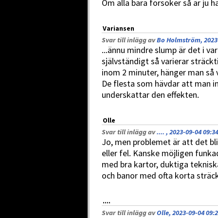
Om alla bara försöker så är ju h
Variansen
Svar till inlägg av
Bo Holmström, 2023-
...ännu mindre slump är det i va
självständigt så varierar sträck
inom 2 minuter, hänger man så 
De flesta som hävdar att man i
underskattar den effekten.
Olle
Svar till inlägg av
.... , 2023-09-04 09:3
Jo, men problemet är att det bli
eller fel. Kanske möjligen funk
med bra kartor, duktiga teknisk
och banor med ofta korta sträckor
....
Svar till inlägg av
Olle, 2023-09-04 09: