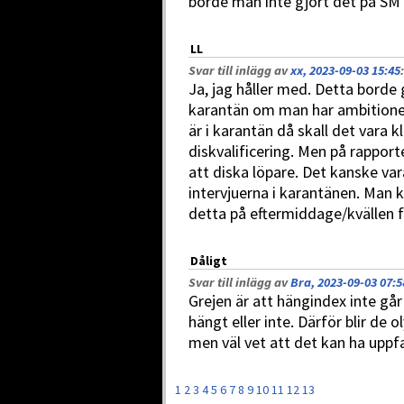
borde man inte gjort det på SM e
LL
Svar till inlägg av
xx, 2023-09-03 15:45
:
Ja, jag håller med. Detta borde 
karantän om man har ambitionen
är i karantän då skall det vara k
diskvalificering. Men på rappo
att diska löpare. Det kanske var
intervjuerna i karantänen. Man 
detta på eftermiddage/kvällen f
Dåligt
Svar till inlägg av
Bra, 2023-09-03 07:5
Grejen är att hängindex inte gå
hängt eller inte. Därför blir de o
men väl vet att det kan ha uppf
1
2
3
4
5
6
7
8
9
10
11
12
13