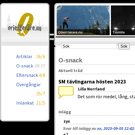
Orienterare.nu
Tiomila
Artiklar
26/6
O-snack
O-snack
08:37
Aktuell tråd
Eftersnack
4/8
SM tävlingarna hösten 2023
Övergångar
Lilla Norrland
25/7
Det som rör medel, lång, st
Inlänkat
11/5
Inlägg
zyx
Svar till inlägg av
xx, 2023-09-05 12:42
:
+1