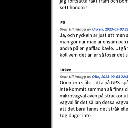
jag fortsätta rakt fram och bo
sett honom?
PS
Svar till inlägg av
Urken, 2023-09-03 2
Ja, och nyckeln är just att man
man gör när man är ensam och
andra på en gafflad kavle. Utgå 
koll vem det än är så löser det 
Urken
Svar till inlägg av
Olle, 2023-09-03 22:
Orientera själv. Titta på GPS-sp
inte kommit samman så finns de
mikrovägval även på sträckor ut
vägval är det sällan dessa vägval 
att det bara fanns det stråk ell
tog duger inte.