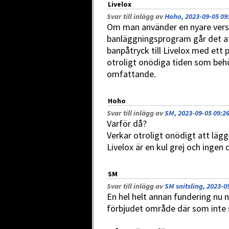
Livelox
Svar till inlägg av
Hoho, 2023-09-05 09
Om man använder en nyare ver
banläggningsprogram går det at
banpåtryck till Livelox med ett 
otroligt onödiga tiden som behöv
omfattande.
Hoho
Svar till inlägg av
SM, 2023-09-05 09:2
Varför då?
Verkar otroligt onödigt att lägg
Livelox är en kul grej och ingen 
SM
Svar till inlägg av
SM snitsling, 2023-0
En hel helt annan fundering nu n
förbjudet område där som inte sy