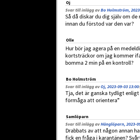
Oj
Svar till inlägg av
Bo Holmström, 2023-
Så då diskar du dig själv om de 
innan du förstod var den var?
Olle
Hur bör jag agera på en medeld
kortsträckor om jag kommer ifat
bomma 2 min på en kontroll?
Bo Holmström
Svar till inlägg av
Oj, 2023-09-03 13:00
:
Tja, det är ganska tydligt enlig
förmåga att orientera”
Samlöparn
Svar till inlägg av
Hänglöparn, 2023-09
Drabbats av att någon annan har
fick en fråga i karantänen? Svår