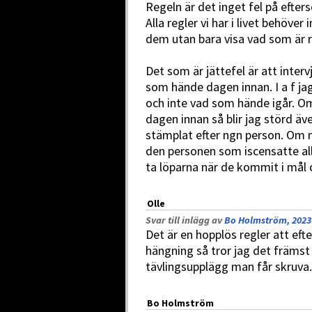
Regeln är det inget fel på efter
Alla regler vi har i livet behöver
dem utan bara visa vad som är rä
Det som är jättefel är att inter
som hände dagen innan. I a f ja
och inte vad som hände igår. O
dagen innan så blir jag störd äv
stämplat efter ngn person. Om n
den personen som iscensatte all
ta löparna när de kommit i mål 
Olle
Svar till inlägg av
Bo Holmström, 2023-
Det är en hopplös regler att efte
hängning så tror jag det främst
tävlingsupplägg man får skruva.
Bo Holmström