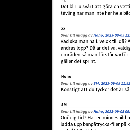
Det blir ju svårt att göra en vet
tävling när man inte har hela bi
xx
Svar till inlägg av
Hoho, 2023-09-05 12
Vad ska man ha Livelox till då? Ä
andras lopp? Då är det väl väldi
områden så man förstår varför f
gäller det sprint.
Hoho
Svar till inlägg av
SM, 2023-09-05 11:5
Konstigt att du tycker det är så
SM
Svar till inlägg av
Hoho, 2023-09-05 09
Onödig tid? Har en minnesbild av
ladda upp banpåtrycks-filer på k