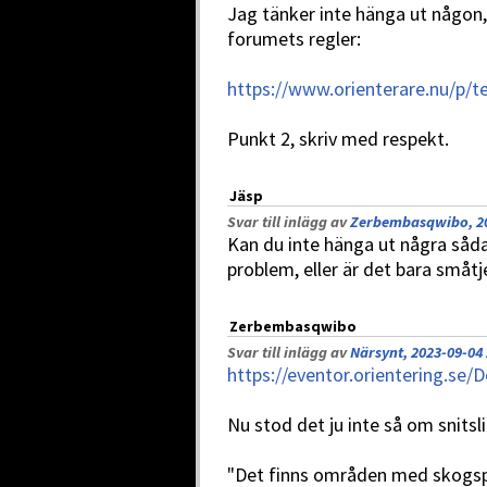
Jag tänker inte hänga ut någo
forumets regler:
https://www.orienterare.nu/p/t
Punkt 2, skriv med respekt.
Jäsp
Svar till inlägg av
Zerbembasqwibo, 20
Kan du inte hänga ut några såda
problem, eller är det bara småtj
Zerbembasqwibo
Svar till inlägg av
Närsynt, 2023-09-04 
https://eventor.orientering.s
Nu stod det ju inte så om snits
"Det finns områden med skogspl