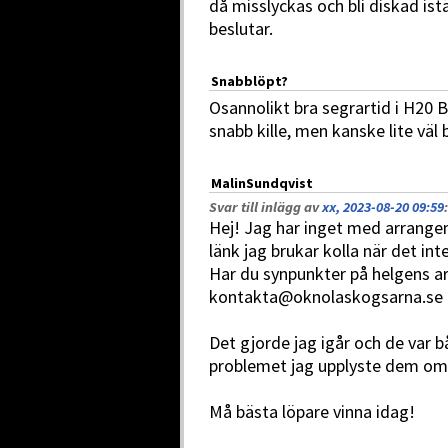
då misslyckas och bli diskad istä
beslutar.
Snabblöpt?
Osannolikt bra segrartid i H20 B-
snabb kille, men kanske lite väl 
MalinSundqvist
Svar till inlägg av
xx, 2023-08-20 09:59
:
Hej! Jag har inget med arrange
länk jag brukar kolla när det in
Har du synpunkter på helgens a
kontakta@oknolaskogsarna.se
Det gjorde jag igår och de var 
problemet jag upplyste dem om 
Må bästa löpare vinna idag!