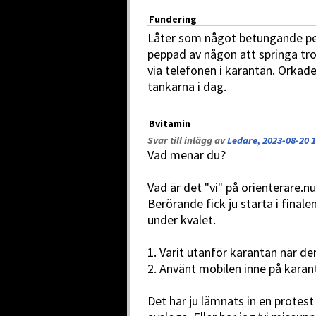
Fundering
Låter som något betungande pers
peppad av någon att springa trot
via telefonen i karantän. Orkad
tankarna i dag.
Bvitamin
Svar till inlägg av
Ledare, 2023-08-20 1
Vad menar du?
Vad är det "vi" på orienterare.n
Berörande fick ju starta i finale
under kvalet.
1. Varit utanför karantän när de
2. Använt mobilen inne på karan
Det har ju lämnats in en protest