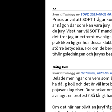
xx
Svar till inlägg av
SOFT, 2023-08-21 06
Praxis är väl att SOFT frågar
är någon där som kan vara jury.
de jury. Visst har väl SOFT mand
det tror jag är extremt ovanligt
praktiken ligger hos dessa klub
större betydelse. För om de be
tävlingsledningen och juryns besl
Dålig koll
Svar till inlägg av
Bvitamin, 2023-08-2
Delade meningar om vem som är p
ha dålig koll och det är väl inte 
pajasanklagelser. Du snackar om
avslagit en protest? Så långt har d
Om det här har blivit en juryfråg