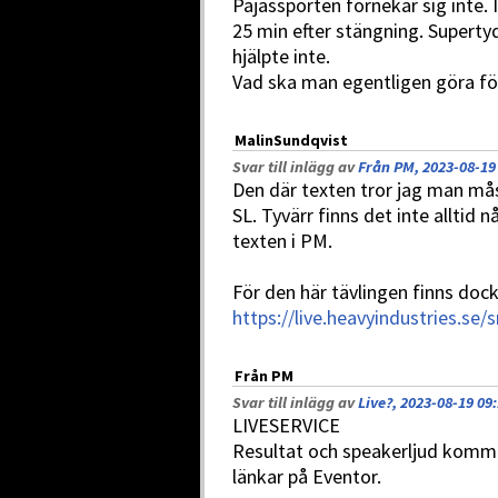
Pajassporten förnekar sig inte. I
25 min efter stängning. Superty
hjälpte inte.
Vad ska man egentligen göra för 
MalinSundqvist
Svar till inlägg av
Från PM, 2023-08-19
Den där texten tror jag man mås
SL. Tyvärr finns det inte allti
texten i PM.
För den här tävlingen finns dock 
https://live.heavyindustries.se
Från PM
Svar till inlägg av
Live?, 2023-08-19 09
LIVESERVICE
Resultat och speakerljud kommer
länkar på Eventor.