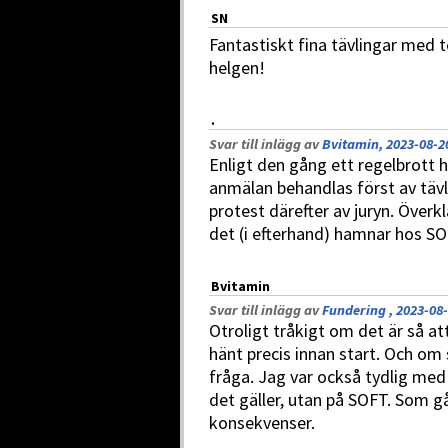
SN
Fantastiskt fina tävlingar med t
helgen!
.
Svar till inlägg av
Bvitamin, 2023-08-2
Enligt den gång ett regelbrott h
anmälan behandlas först av tävl
protest därefter av juryn. Överk
det (i efterhand) hamnar hos SO
Bvitamin
Svar till inlägg av
Fundering , 2023-08-
Otroligt tråkigt om det är så a
hänt precis innan start. Och om s
fråga. Jag var också tydlig med 
det gäller, utan på SOFT. Som g
konsekvenser.