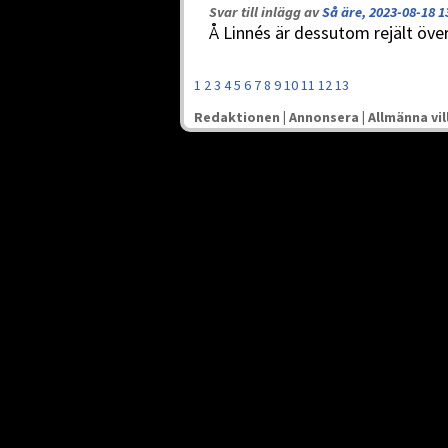
Svar till inlägg av
Så äre, 2023-08-18 1
Å Linnés är dessutom rejält över
1
2
3
4
5
6
7
8
9
10
11
12
13
Redaktionen
|
Annonsera
|
Allmänna vil