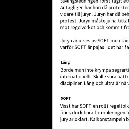
tävlingsledningen först tagit ett
Antagligen har hon då proteste
vidare till juryn. Juryn har då 
protest. Juryn måste ju ha titt
mot regelverket och kommit fra
Juryn är utses av SOFT men tän
varför SOFT är pajas i det här fa
Lång
Borde man inte krympa segrarti
internationellt. Skulle vara bätt
discipliner. Lång och ultra är n
SOFT
Visst har SOFT en roll i regeltol
finns dock bara formuleringen 
jury är oklart. Kalkonstämpeln bl