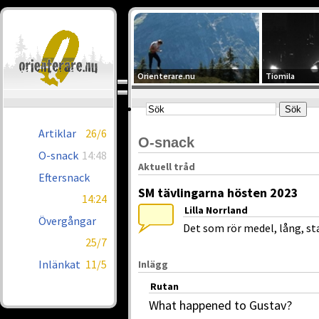
Orienterare.nu
Tiomila
Artiklar
26/6
O-snack
O-snack
14:48
Aktuell tråd
Eftersnack
SM tävlingarna hösten 2023
14:24
Lilla Norrland
Övergångar
Det som rör medel, lång, st
25/7
Inlänkat
11/5
Inlägg
Rutan
What happened to Gustav?