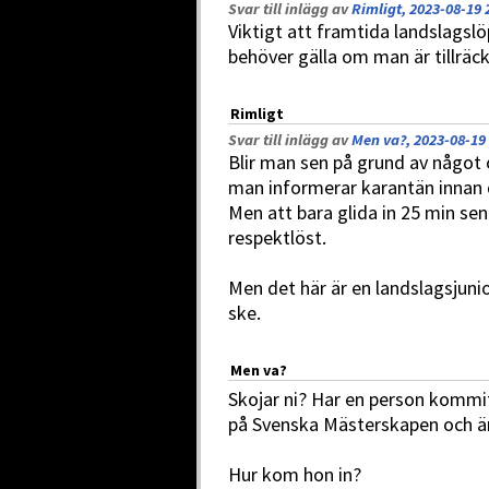
Svar till inlägg av
Rimligt, 2023-08-19 
Viktigt att framtida landslagslöpa
behöver gälla om man är tillräckl
Rimligt
Svar till inlägg av
Men va?, 2023-08-19
Blir man sen på grund av något 
man informerar karantän innan 
Men att bara glida in 25 min se
respektlöst.
Men det här är en landslagsjuni
ske.
Men va?
Skojar ni? Har en person kommit 
på Svenska Mästerskapen och ä
Hur kom hon in?