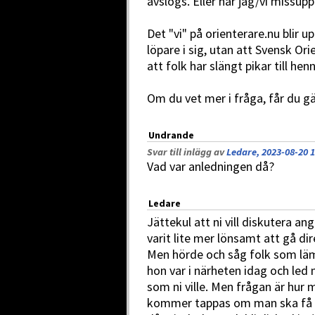
avslogs. Eller har jag/vi missup
Det "vi" på orienterare.nu blir 
löpare i sig, utan att Svensk Ori
att folk har slängt pikar till hen
Om du vet mer i fråga, får du gä
Undrande
Svar till inlägg av
Ledare, 2023-08-20 1
Vad var anledningen då?
Ledare
Jättekul att ni vill diskutera a
varit lite mer lönsamt att gå dir
Men hörde och såg folk som läm
hon var i närheten idag och led m
som ni ville. Men frågan är hur
kommer tappas om man ska få p