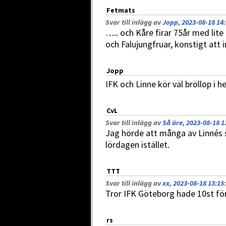
Fetmats
Svar till inlägg av
Jopp, 2023-08-18 14
….. och Kåre firar 75år med lite
och Falujungfruar, konstigt att 
Jopp
IFK och Linne kör väl bröllop i h
CvL
Svar till inlägg av
Så äre, 2023-08-18 1
Jag hörde att många av Linnés 
lördagen istället.
TTT
Svar till inlägg av
xx, 2023-08-18 13:15
:
Tror IFK Göteborg hade 10st för
rs