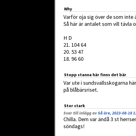
Why
Varför oja sig över de som inte ä
Så här är antalet som vill tävl
H D
21. 104 64
20. 53 47
18. 96 60
Stopp stanna här finns det bär
Var ute i sundsvallsskogarna h
på blåbärsriset.
Stor stark
Svar till inlägg av
Så äre, 2023-08-18 1
Chilla. Dem var ändå 3 st herrs
söndags!