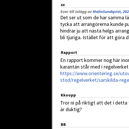
xx
Svar till inlägg av
MalinSundqvist, 202
Det ser ut som de har samma län
tycka att arrangörerna kunde pu
hindrar ju att nästa helgs arran
bli tjuriga. Istället för att gör
Rapport
En rapport kommer nog här ino
karantän står med i regelverket 
https://www.orientering.se/uto
stod/regelverket/sarskilda-rege
Kkoopp
Tror ni på riktigt att det i dett
är duktig?
BB