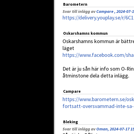
Barometern
Svar till inlägg av
Campare , 2024-07-1
https://delivery.youplay.se/r/6C
Oskarshamns kommun
Oskarshamns kommun är bättre
läget
https://www.facebook.com/sha
Det är ju sån här info som O-Rin
åtminstone dela detta inlägg.
Campare
https://www.barometern.se/os
fortsatt-oversvammad-inte-sa
Bleking
Svar till inlägg av
Oman, 2024-07-17 1