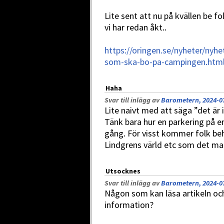
Lite sent att nu på kvällen be f
vi har redan åkt..
https://oringen.se/nyheter/nyhe
som-ska-bo-pa-campingen.htm
Haha
Svar till inlägg av
Barometern, 2024-07
Lite naivt med att säga ”det är
Tänk bara hur en parkering på en 
gång. För visst kommer folk beh
Lindgrens värld etc som det m
Utsocknes
Svar till inlägg av
Barometern, 2024-07
Någon som kan läsa artikeln och
information?