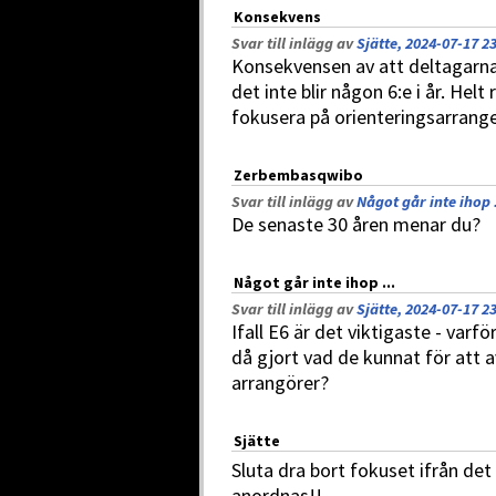
Konsekvens
Svar till inlägg av
Sjätte, 2024-07-17 2
Konsekvensen av att deltagarna i
det inte blir någon 6:e i år. Helt
fokusera på orienteringsarran
Zerbembasqwibo
Svar till inlägg av
Något går inte ihop .
De senaste 30 åren menar du?
Något går inte ihop ...
Svar till inlägg av
Sjätte, 2024-07-17 2
Ifall E6 är det viktigaste - var
då gjort vad de kunnat för att a
arrangörer?
Sjätte
Sluta dra bort fokuset ifrån det
anordnas!!