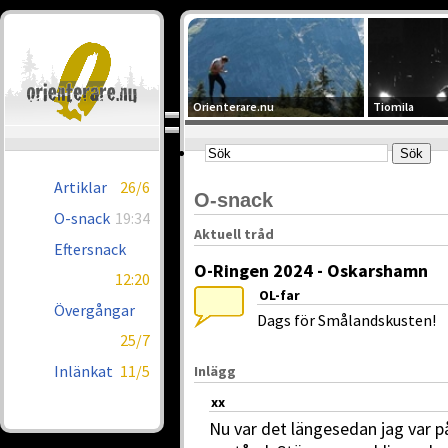
Orienterare.nu
Tiomila
Artiklar
26/6
O-snack
O-snack
19:34
Aktuell tråd
Eftersnack
O-Ringen 2024 - Oskarshamn
12:20
OL-far
Övergångar
Dags för Smålandskusten!
25/7
Inlänkat
11/5
Inlägg
xx
Nu var det längesedan jag var på