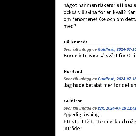
något när man riskerar att se
också vill svina för en kväll? Ka
om fenomenet 6:e och om detta ä
med?
Håller med!
Svar till inlägg av
Guldfest , 2024-07-1
Borde inte vara så svårt för O-r
Norrland
Svar till inlägg av
Guldfest , 2024-07-1
Jag hade betalat mer för det än
Guldfest
Svar till inlägg av
zyx, 2024-07-18 11:4
Ypperlig lösning.
Ett stort tält, lite musik och n
inträde?