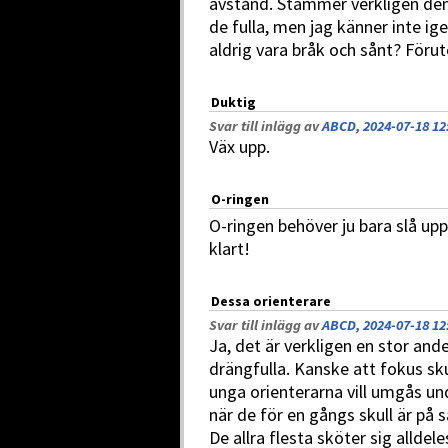
avstånd. Stämmer verkligen den
de fulla, men jag känner inte ige
aldrig vara bråk och sånt? Föru
Duktig
Svar till inlägg av
ABCD, 2024-07-18 12
Väx upp.
O-ringen
O-ringen behöver ju bara slå upp
klart!
Dessa orienterare
Svar till inlägg av
ABCD, 2024-07-18 12
Ja, det är verkligen en stor an
drängfulla. Kanske att fokus sk
unga orienterarna vill umgås und
när de för en gångs skull är på
De allra flesta sköter sig alldel