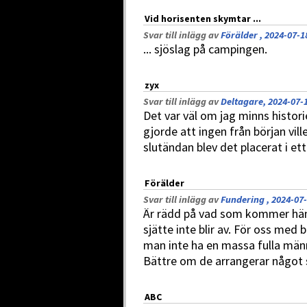
Vid horisenten skymtar ...
Svar till inlägg av
Förälder , 2024-07-1
... sjöslag på campingen.
zyx
Svar till inlägg av
Deltagare, 2024-07-1
Det var väl om jag minns historie
gjorde att ingen från början vill
slutändan blev det placerat i et
Förälder
Svar till inlägg av
Fundering , 2024-07-
Är rädd på vad som kommer händ
sjätte inte blir av. För oss med 
man inte ha en massa fulla män
Bättre om de arrangerar något 
ABC