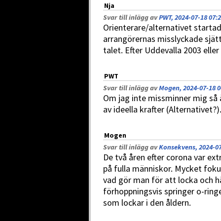
Nja
Svar till inlägg av
PWT, 2024-07-18 07:
Orienterare/alternativet startade
arrangörernas misslyckade sjätt
talet. Efter Uddevalla 2003 elle
PWT
Svar till inlägg av
Mogen, 2024-07-18 0
Om jag inte missminner mig så är
av ideella krafter (Alternativet?)
Mogen
Svar till inlägg av
Konsekvens, 2024-07
De två åren efter corona var ext
på fulla människor. Mycket foku
vad gör man för att locka och h
förhoppningsvis springer o-ring
som lockar i den åldern.