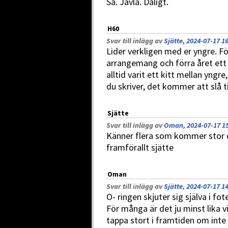
Så. Jävla. Dåligt.
H60
Svar till inlägg av
Sjätte, 2024-07-17 1
Lider verkligen med er yngre. Fö
arrangemang och förra året ett o
alltid varit ett kitt mellan yng
du skriver, det kommer att slå ti
Sjätte
Svar till inlägg av
Oman, 2024-07-17 1
Känner flera som kommer stor
framförallt sjätte
Oman
Svar till inlägg av
Sjätte, 2024-07-17 1
O- ringen skjuter sig själva i fot
För många är det ju minst lika 
tappa stort i framtiden om inte 