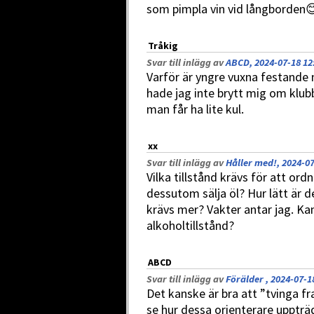
som pimpla vin vid långborden
Tråkig
Svar till inlägg av
ABCD, 2024-07-18 12
Varför är yngre vuxna festande
hade jag inte brytt mig om klu
man får ha lite kul.
xx
Svar till inlägg av
Håller med!, 2024-07
Vilka tillstånd krävs för att ord
dessutom sälja öl? Hur lätt är d
krävs mer? Vakter antar jag. Ka
alkoholtillstånd?
ABCD
Svar till inlägg av
Förälder , 2024-07-1
Det kanske är bra att ”tvinga fra
se hur dessa orienterare uppträ