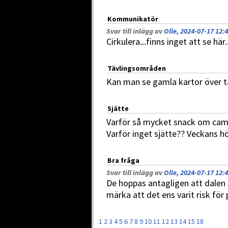
Kommunikatör
Svar till inlägg av
Olle, 2024-07-17 12:
Cirkulera...finns inget att se här..
Tävlingsområden
Kan man se gamla kartor över 
Sjätte
Varför så mycket snack om campi
Varför inget sjätte?? Veckans h
Bra fråga
Svar till inlägg av
Olle, 2024-07-17 12:
De hoppas antagligen att dalen 
märka att det ens varit risk för
1
2
3
4
5
6
7
8
9
10
11
12
13
14
15
18