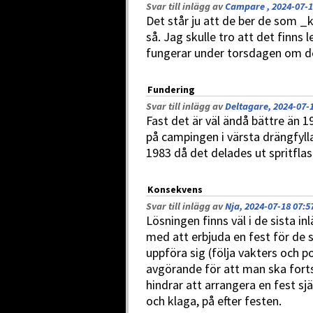
Svar till inlägg av
Campare , 2024-07-1
Det står ju att de ber de som 
så. Jag skulle tro att det finns
fungerar under torsdagen om de
Fundering
Svar till inlägg av
Deltagare, 2024-07-1
Fast det är väl ändå bättre än 1
på campingen i värsta drängfylla
1983 då det delades ut spritfla
Konsekvens
Svar till inlägg av
Nja, 2024-07-18 07:5
Lösningen finns väl i de sista 
med att erbjuda en fest för de s
uppföra sig (följa vakters och p
avgörande för att man ska fort
hindrar att arrangera en fest sjä
och klaga, på efter festen.