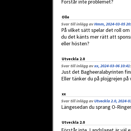
Förstår inte problemet?
Olle
Svar till inlägg av
Hmm, 2024-03-05 20
På vilket sätt spelar det roll 
du det känts mer rätt att spon
eller hösten?
Utveckla 2.0
Svar till inlägg av
xx, 2024-03-06 10:41
:
Just det Bagheeralabyrinten fin
Eller tänker du på plojgrejen på
xx
Svar till inlägg av
Utveckla 2.0, 2024-0
Längesedan du sprang O-Ringe
Utveckla 2.0
Förstår inte. Landslaget är väl 