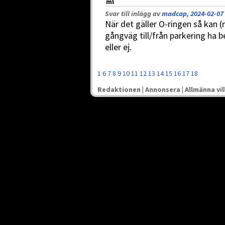
ml
Svar till inlägg av
madcap, 2024-02-07 
När det gäller O-ringen så kan (n
gångväg till/från parkering ha 
eller ej.
1
6
7
8
9
10
11
12
13
14
15
16
17
18
Redaktionen
|
Annonsera
|
Allmänna vil