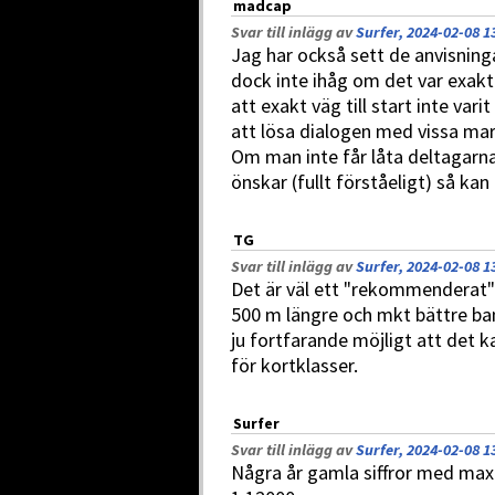
madcap
Svar till inlägg av
Surfer, 2024-02-08 1
Jag har också sett de anvisning
dock inte ihåg om det var exakt 
att exakt väg till start inte varit
att lösa dialogen med vissa ma
Om man inte får låta deltagarn
önskar (fullt förståeligt) så kan
TG
Svar till inlägg av
Surfer, 2024-02-08 1
Det är väl ett "rekommenderat" 
500 m längre och mkt bättre bano
ju fortfarande möjligt att det k
för kortklasser.
Surfer
Svar till inlägg av
Surfer, 2024-02-08 1
Några år gamla siffror med max