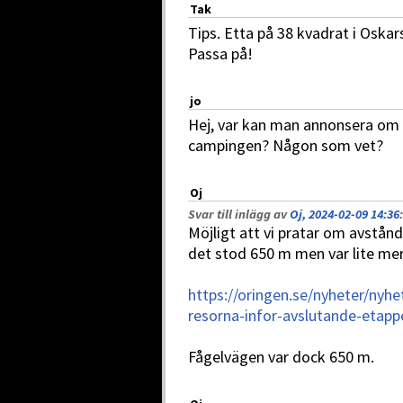
Tak
Tips. Etta på 38 kvadrat i Oskar
Passa på!
jo
Hej, var kan man annonsera om a
campingen? Någon som vet?
Oj
Svar till inlägg av
Oj, 2024-02-09 14:36
:
Möjligt att vi pratar om avstånd 
det stod 650 m men var lite mer
https://oringen.se/nyheter/nyh
resorna-infor-avslutande-etapp
Fågelvägen var dock 650 m.