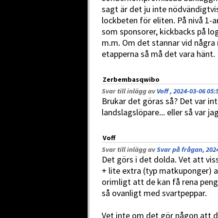
sagt är det ju inte nödvändigtvi
lockbeten för eliten. På nivå 1-
som sponsorer, kickbacks på l
m.m. Om det stannar vid några m
etapperna så må det vara hänt.
Zerbembasqwibo
Svar till inlägg av
Voff , 2024-03-06 05:
Brukar det göras så? Det var int
landslagslöpare... eller så var ja
Voff
Svar till inlägg av
Svar på frågan, 202
Det görs i det dolda. Vet att vi
+ lite extra (typ matkuponger) a
orimligt att de kan få rena peng
så ovanligt med svartpeppar.
Vet inte om det gör någon att d