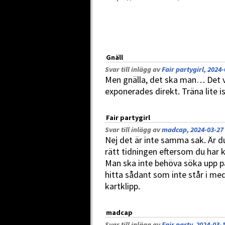
Gnäll
Svar till inlägg av
Fair partygirl, 2024-
Men gnälla, det ska man… Det v
exponerades direkt. Träna lite is
Fair partygirl
Svar till inlägg av
madcap, 2024-03-27 
Nej det är inte samma sak. Är du
rätt tidningen eftersom du har k
Man ska inte behöva söka upp p
hitta sådant som inte står i med
kartklipp.
madcap
Svar till inlägg av
Fair party, 2024-03-