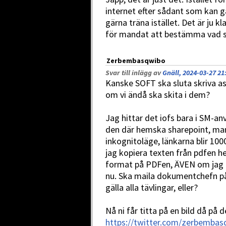
internet efter sådant som kan ga
gärna träna istället. Det är ju k
för mandat att bestämma vad so
Zerbembasqwibo
Svar till inlägg av
Gnäll, 2024-03-27 21
Kanske SOFT ska sluta skriva 
om vi ändå ska skita i dem?
Jag hittar det iofs bara i SM-an
den där hemska sharepoint, man
inkognitoläge, länkarna blir 100
jag kopiera texten från pdfen hel
format på PDFen, ÄVEN om jag l
nu. Ska maila dokumentchefn på 
gälla alla tävlingar, eller?
Nå ni får titta på en bild då på 
https://twitter.com/zerbemba