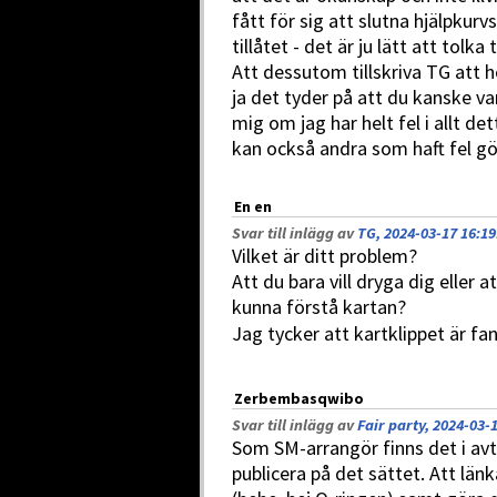
fått för sig att slutna hjälpkur
tillåtet - det är ju lätt att tolk
Att dessutom tillskriva TG att he
ja det tyder på att du kanske va
mig om jag har helt fel i allt det
kan också andra som haft fel gör
En en
Svar till inlägg av
TG, 2024-03-17 16:19
Vilket är ditt problem?
Att du bara vill dryga dig eller 
kunna förstå kartan?
Jag tycker att kartklippet är fan
Zerbembasqwibo
Svar till inlägg av
Fair party, 2024-03-
Som SM-arrangör finns det i av
publicera på det sättet. Att län