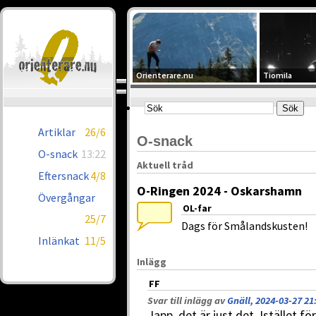
Orienterare.nu
Tiomila
Artiklar
26/6
O-snack
O-snack
13:22
Aktuell tråd
Eftersnack
4/8
O-Ringen 2024 - Oskarshamn
Övergångar
OL-far
25/7
Dags för Smålandskusten!
Inlänkat
11/5
Inlägg
FF
Svar till inlägg av
Gnäll, 2024-03-27 21
Japp, det är just det. Istället f