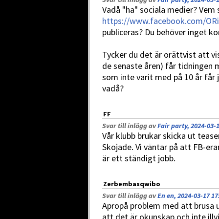
Vadå "ha" sociala medier? Vem s
https://www.facebook.com/ORi
publiceras? Du behöver inget ko
Tycker du det är orättvist att v
de senaste åren) får tidningen
som inte varit med på 10 år får j
vadå?
FF
Svar till inlägg av
Fair party, 2024-03-
Vår klubb brukar skicka ut tease
Skojade. Vi väntar på att FB-era
är ett ständigt jobb.
Zerbembasqwibo
Svar till inlägg av
En en, 2024-03-17 17
Apropå problem med att brusa up
att det är okunskap och inte illv