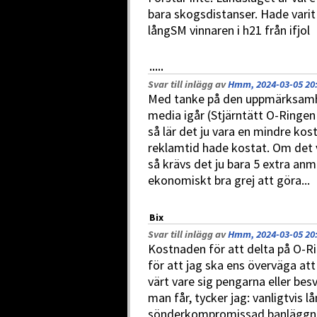
bara skogsdistanser. Hade varit
långSM vinnaren i h21 från ifjol
.....
Svar till inlägg av
Hmm, 2024-03-05 20
Med tanke på den uppmärksamhet
media igår (Stjärntätt O-Ringen
så lär det ju vara en mindre ko
reklamtid hade kostat. Om det 
så krävs det ju bara 5 extra anm
ekonomiskt bra grej att göra...
Bix
Svar till inlägg av
Hmm, 2024-03-05 20
Kostnaden för att delta på O-Ri
för att jag ska ens överväga att
värt vare sig pengarna eller be
man får, tycker jag: vanligtvis 
sönderkompromissad banläggni