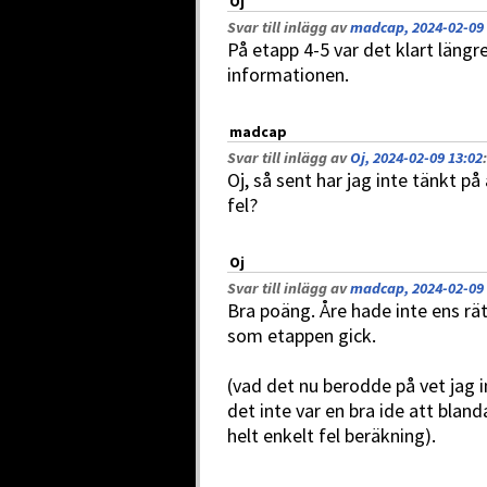
Oj
Svar till inlägg av
madcap, 2024-02-09 
På etapp 4-5 var det klart längr
informationen.
madcap
Svar till inlägg av
Oj, 2024-02-09 13:02
:
Oj, så sent har jag inte tänkt på 
fel?
Oj
Svar till inlägg av
madcap, 2024-02-09 
Bra poäng. Åre hade inte ens rä
som etappen gick.
(vad det nu berodde på vet jag 
det inte var en bra ide att blanda 
helt enkelt fel beräkning).