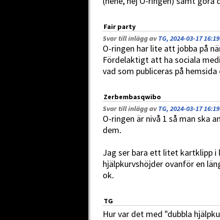
(hehe, hej O-ringen) samt göra d
Fair party
Svar till inlägg av
TG, 2024-03-17 16:19
O-ringen har lite att jobba på nä
Fördelaktigt att ha sociala medie
vad som publiceras på hemsida o
Zerbembasqwibo
Svar till inlägg av
TG, 2024-03-17 16:19
O-ringen är nivå 1 så man ska a
dem.
Jag ser bara ett litet kartklipp 
hjälpkurvshöjder ovanför en läng
ok.
TG
Hur var det med "dubbla hjälpku