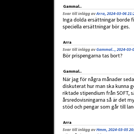
Gammal..
Svar till inlägg av
Arra, 2024-03-06 21:
Inga dolda ersättningar borde f
speciella ersättningar bör ges.
Arra
Svar till inlägg av
Gammal.., 2024-03-0
Bör prispengarna tas bort?
Gammal..
När jag för några månader seda
diskuterat hur man ska kunna ge
riktade stipendium från SOFT, så
årsredovisningarna så är det my
stöd och pengar som går till la
Arra
Svar till inlägg av
Hmm, 2024-03-05 20