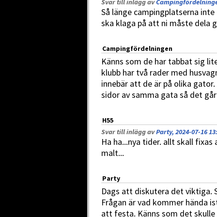
Svar till inlägg av
Campingfördelningen
Så länge campingplatserna inte li
ska klaga på att ni måste dela 
Campingfördelningen
Känns som de har tabbat sig li
klubb har två rader med husvagn
innebär att de är på olika gator.
sidor av samma gata så det går 
H55
Svar till inlägg av
Party, 2024-07-16 13
Ha ha...nya tider. allt skall fixas
malt...
Party
Dags att diskutera det viktiga. S
Frågan är vad kommer hända ist
att festa. Känns som det skulle