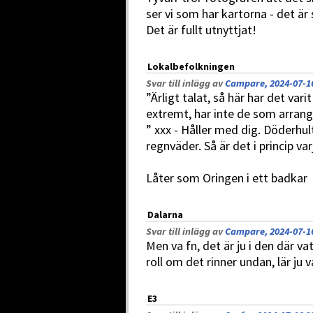
ser vi som har kartorna - det är 
Det är fullt utnyttjat!
Lokalbefolkningen
Svar till inlägg av
Campare, 2024-07-16
”Ärligt talat, så här har det var
extremt, har inte de som arrang
” xxx - Håller med dig. Döderhul
regnväder. Så är det i princip v
Låter som Oringen i ett badkar
Dalarna
Svar till inlägg av
Campare, 2024-07-16
Men va fn, det är ju i den där va
roll om det rinner undan, lär ju 
E3