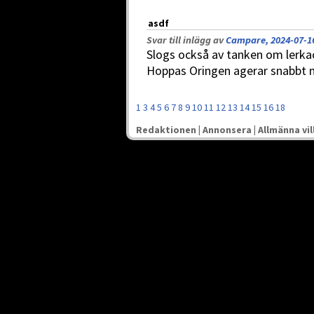
asdf
Svar till inlägg av
Campare, 2024-07-16
Slogs också av tanken om lerkaos
Hoppas Oringen agerar snabbt n
1
3
4
5
6
7
8
9
10
11
12
13
14
15
16
18
Redaktionen
|
Annonsera
|
Allmänna vil