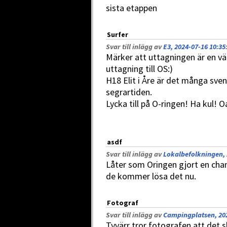
sista etappen
Surfer
Svar till inlägg av
E3, 2024-07-16 10:35
Märker att uttagningen är en v
uttagning till OS:)
H18 Elit i Åre är det många sve
segrartiden.
Lycka till på O-ringen! Ha kul! O
asdf
Svar till inlägg av
Lokalbefolkningen, 
Låter som Oringen gjort en chan
de kommer lösa det nu.
Fotograf
Svar till inlägg av
Campingplatsen, 202
Tyvärr tror fotografen att det 