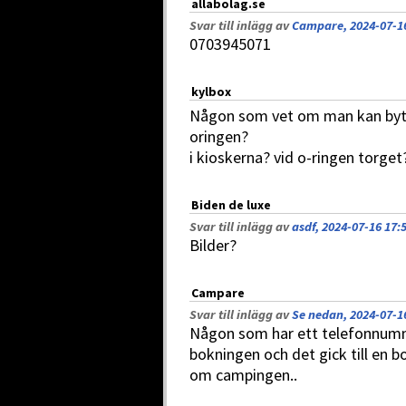
allabolag.se
Svar till inlägg av
Campare, 2024-07-16
0703945071
kylbox
Någon som vet om man kan byt
oringen?
i kioskerna? vid o-ringen torget
Biden de luxe
Svar till inlägg av
asdf, 2024-07-16 17:
Bilder?
Campare
Svar till inlägg av
Se nedan, 2024-07-1
Någon som har ett telefonnumme
bokningen och det gick till en 
om campingen..