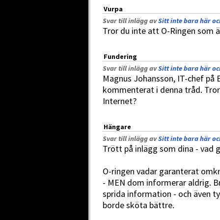
Vurpa
Svar till inlägg av
Sitt inte bara här o
Tror du inte att O-Ringen som är
Fundering
Svar till inlägg av
Sitt inte bara här o
Magnus Johansson, IT-chef på E
kommenterat i denna tråd. Tror 
Internet?
Hängare
Svar till inlägg av
Sitt inte bara här o
Trött på inlägg som dina - vad 
O-ringen vadar garanterat omkri
- MEN dom informerar aldrig. B
sprida information - och även t
borde sköta bättre.