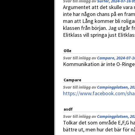
Svar till inlägg av
Surfer, 2024-07-16 0
Argumentet att det skulle vara 
inte har någon chans på en fram
man att Lång kommer bli roligar
klassen från början. Jag utgår f
Elitklass vill springa just Elitklas
Olle
Svar till inlägg av
Campare, 2024-07-16
Kommunikation är inte O-Ringe
Campare
Svar till inlägg av
Campingplatsen, 202
https://www.facebook.com/s
asdf
Svar till inlägg av
Campingplatsen, 202
Tolkar det som område E,F,G har 
bättre ut, men hur det bär för n