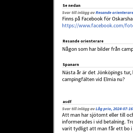
Se nedan
Svar till inlägg av
Resande orienterare 
Finns på Facebook för Oskarsh
https://www.facebook.com/fo
Resande orienterare
Någon som har bilder från cam
Spanarn
Nästa år är det Jönköpings tur,
campingfälten vid Elmia nu?
asdf
Svar till inlägg av
Låg prio, 2024-07-16
Att man har sjötomt eller till o
informerades i vid betalning. T
varit tydligt att man får ett bo i 