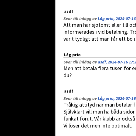
asdf
Svar till inlägg av
Låg prio, 2024-07-16
Att man har sjötomt eller till o
informerades i vid betalning. T
varit tydligt att man får ett bo i 
Låg prio
Svar till inlägg av
asdf, 2024-07-16 17:
Men att betala flera tusen för e
du?
asdf
Svar till inlägg av
Låg prio, 2024-07-16
Tråkig attityd när man betalar f
Självklart vill man ha båda sid
funkat förut. Vår klubb är också 
Vi löser det men inte optimalt.