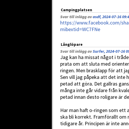
Campingplatsen
Svar till inlägg av
asdf, 2024-07-16 09:
https://www.facebook.com/sh
mibextid=WC7FNe
Långlöpare
Svar till inlägg av
Surfer, 2024-07-16 0
Jag kan ha missat något i tråde
prata om att sluta med orienteri
ringen. Men brasklapp för att jag
Sen vill jag påpeka att det inte
petad att göra. Det gallras gan
många inte går vidare från kvale
petad innan desto roligare är de
Har man haft o-ringen som ett a
ska bli korrekt. Framförallt om 
tidigare år. Principen är inte a