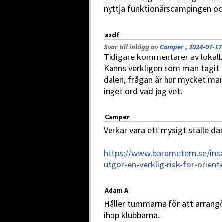
nyttja funktionärscampingen och f
asdf
Svar till inlägg av
Camper , 2024-07-17
Tidigare kommentarer av lokalbef
Känns verkligen som man tagit e
dalen, frågan är hur mycket man
inget ord vad jag vet.
Camper
Verkar vara ett mysigt ställe dä
https://www.barometern.se/insa
utgor-en-verklig-risk-for-orient
Adam A
Håller tummarna för att arrangö
ihop klubbarna.