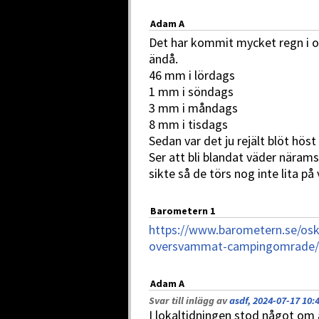
Adam A
Det har kommit mycket regn i 
ändå.
46 mm i lördags
1 mm i söndags
3 mm i måndags
8 mm i tisdags
Sedan var det ju rejält blöt höst 
Ser att bli blandat väder närams
sikte så de törs nog inte lita på vä
Barometern 1
https://www.barometern.se/osk
oversvammat-campingomrade/
Adam A
Svar till inlägg av
asdf, 2024-07-17 10:
I lokaltidningen stod något om 