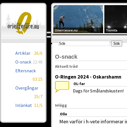
Orienterare.nu
Tiomila
Artiklar
26/6
O-snack
O-snack
22:48
Aktuell tråd
Eftersnack
O-Ringen 2024 - Oskarshamn
03:15
OL-far
Övergångar
Dags för Smålandskusten!
25/7
Inlänkat
11/5
Inlägg
Olle
Men varför i h-vete informerar 