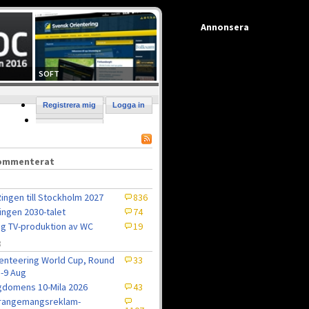
Annonsera
SOFT
Registrera mig
Logga in
kommenterat
ingen till Stockholm 2027
836
ingen 2030-talet
74
ig TV-produktion av WC
19
8
enteering World Cup, Round
33
5-9 Aug
domens 10-Mila 2026
43
rrangemangsreklam-