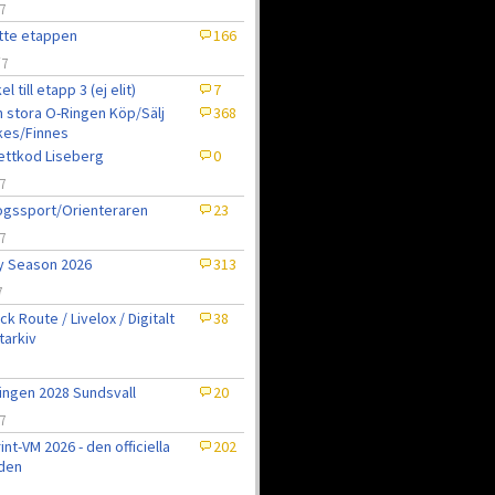
7
tte etappen
166
/7
el till etapp 3 (ej elit)
7
 stora O-Ringen Köp/Sälj
368
kes/Finnes
jettkod Liseberg
0
7
gssport/Orienteraren
23
7
ly Season 2026
313
7
ck Route / Livelox / Digitalt
38
tarkiv
7
ingen 2028 Sundsvall
20
7
int-VM 2026 - den officiella
202
den