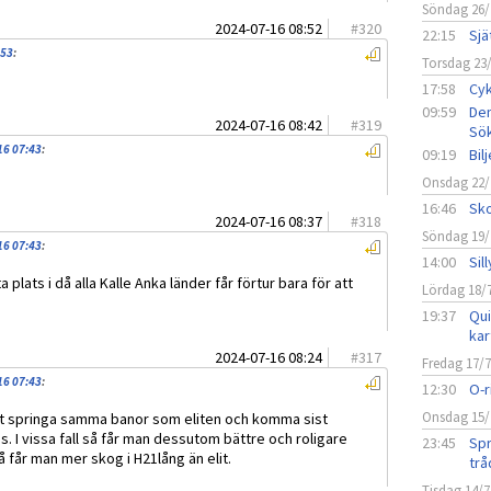
Söndag 26/
2024-07-16 08:52
#
320
22:15
Sjä
:53
:
Torsdag 23
17:58
Cyk
09:59
Den
2024-07-16 08:42
#
319
Sö
16 07:43
:
09:19
Bil
Onsdag 22/
16:46
Sko
2024-07-16 08:37
#
318
Söndag 19/
16 07:43
:
14:00
Sil
 plats i då alla Kalle Anka länder får förtur bara för att
Lördag 18/
19:37
Qui
kar
2024-07-16 08:24
#
317
Fredag 17/
16 07:43
:
12:30
O-r
Onsdag 15/
att springa samma banor som eliten och komma sist
s. I vissa fall så får man dessutom bättre och roligare
23:45
Spr
å får man mer skog i H21lång än elit.
trå
Tisdag 14/7