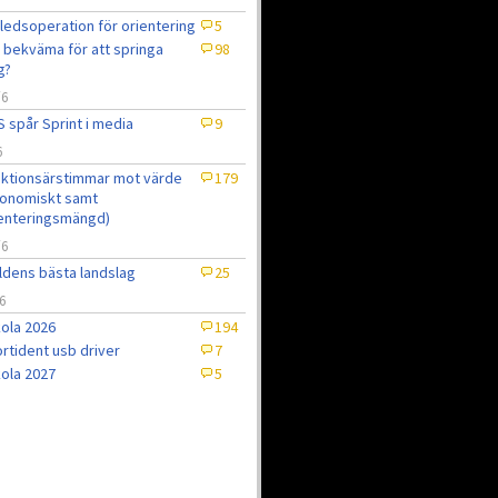
ledsoperation för orientering
5
 bekväma för att springa
98
g?
/6
 spår Sprint i media
9
6
ktionsärstimmar mot värde
179
onomiskt samt
enteringsmängd)
/6
ldens bästa landslag
25
6
ola 2026
194
rtident usb driver
7
ola 2027
5