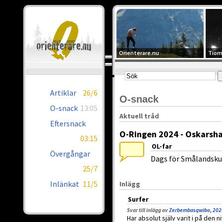
Orienterare.nu
Tiom
Artiklar
26/6
O-snack
O-snack
13:05
Aktuell tråd
Eftersnack
O-Ringen 2024 - Oskarsh
03:15
OL-far
Övergångar
Dags för Smålandsku
25/7
Inlänkat
11/5
Inlägg
Surfer
Svar till inlägg av
Zerbembasqwibo, 202
Har absolut själv varit i på den n