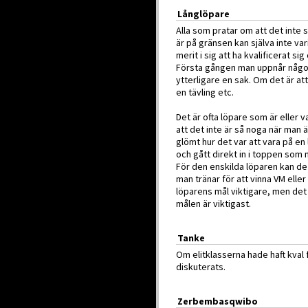
Långlöpare
Alla som pratar om att det inte s
är på gränsen kan själva inte varit
merit i sig att ha kvalificerat si
Första gången man uppnår något ny
ytterligare en sak. Om det är att h
en tävling etc.
Det är ofta löpare som är eller v
att det inte är så noga när man
glömt hur det var att vara på en 
och gått direkt in i toppen som 
För den enskilda löparen kan de
man tränar för att vinna VM eller 
löparens mål viktigare, men det 
målen är viktigast.
Tanke
Om elitklasserna hade haft kval
diskuterats.
Zerbembasqwibo