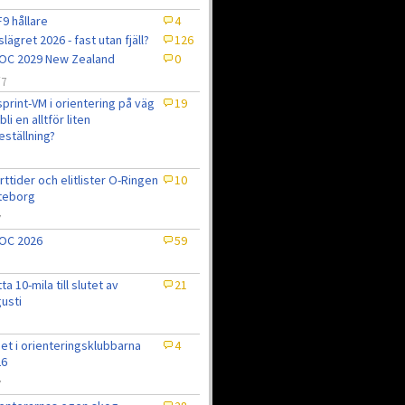
9 hållare
4
slägret 2026 - fast utan fjäll?
126
OC 2029 New Zealand
0
/7
sprint-VM i orientering på väg
19
bli en alltför liten
eställning?
7
rttider och elitlister O-Ringen
10
teborg
7
OC 2026
59
tta 10-mila till slutet av
21
usti
et i orienteringsklubbarna
4
26
7