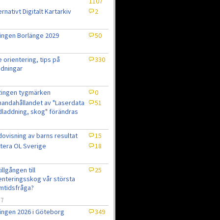
1107
ernativt Digitalt Kartarkiv
2
ingen Borlänge 2029
50
e orientering, tips på
330
dningar
Ringen tygmärken
0
lhandahållandet av "Laserdata
51
laddning, skog" förändras
ovisning av barns resultat
15
tera OL Sverige
18
7
tillgången till
25
enteringsskog vår största
mtidsfråga?
/7
ingen 2026 i Göteborg
349