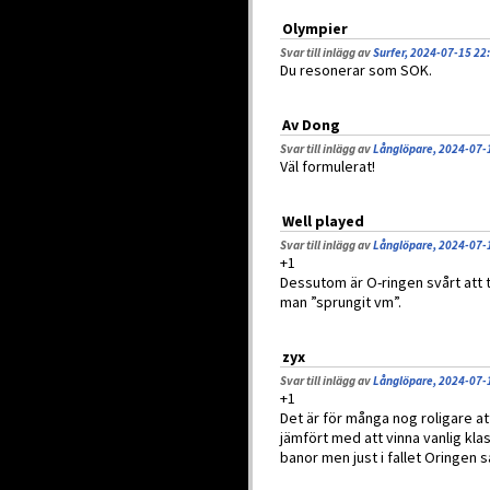
Olympier
Svar till inlägg av
Surfer, 2024-07-15 22
Du resonerar som SOK.
Av Dong
Svar till inlägg av
Långlöpare, 2024-07-
Väl formulerat!
Well played
Svar till inlägg av
Långlöpare, 2024-07-
+1
Dessutom är O-ringen svårt att ta
man ”sprungit vm”.
zyx
Svar till inlägg av
Långlöpare, 2024-07-
+1
Det är för många nog roligare 
jämfört med att vinna vanlig klas
banor men just i fallet Oringen s