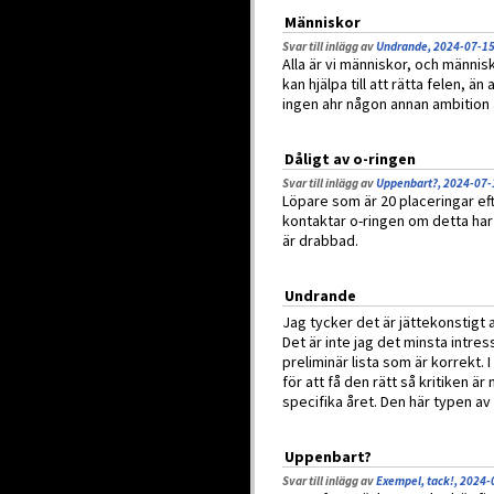
Människor
Svar till inlägg av
Undrande, 2024-07-15
Alla är vi människor, och människ
kan hjälpa till att rätta felen, än
ingen ahr någon annan ambition ä
Dåligt av o-ringen
Svar till inlägg av
Uppenbart?, 2024-07-
Löpare som är 20 placeringar eft
kontaktar o-ringen om detta har d
är drabbad.
Undrande
Jag tycker det är jättekonstigt at
Det är inte jag det minsta intress
preliminär lista som är korrekt. I
för att få den rätt så kritiken ä
specifika året. Den här typen a
Uppenbart?
Svar till inlägg av
Exempel, tack!, 2024-