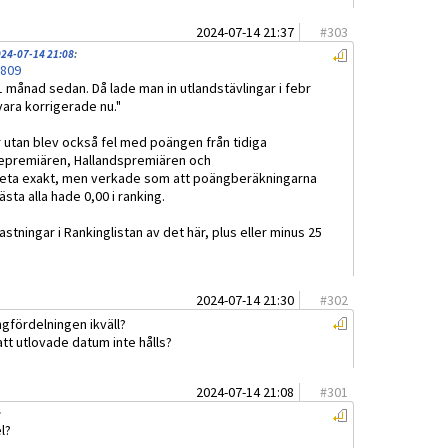
2024-07-14 21:37
#
303
24-07-14 21:08
:
2809
a 1 månad sedan. Då lade man in utlandstävlingar i febr
vara korrigerade nu."
r utan blev också fel med poängen från tidiga
igepremiären, Hallandspremiären och
veta exakt, men verkade som att poängberäkningarna
ästa alla hade 0,00 i ranking.
ningar i Rankinglistan av det här, plus eller minus 25
2024-07-14 21:30
#
302
ngfördelningen ikväll?
 att utlovade datum inte hålls?
2024-07-14 21:08
#
301
:
l?