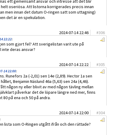
innas ett gemensamt ansvar och intresse att det blir
ka helt oseriösa. Att listorna korrigerades precis innan
istan men innan det datum O-ringen satt som uttagning)
men det är en spekulation.
2024-07-14 22:46
#
306
14 22:22
:
ngen som gjort fel? Att sverigelistan varit ute på
l inte deras ansvar?
2024-07-14 22:22
#
305
07-14 22:00
:
ns. Runefors 2a (-2,01) sen 14e (2,89). Hector 1a sen
hållet, Benjamin Näslund 46a (5,63) sen 24a (4,46).
fått någon ny eller blivit av med någon tävling mellan
Självklart påverkar det de löpare längre ned mer, finns
t 80 på ena och 50 på andra.
2024-07-14 22:00
#
304
:
den lista som O-Ringen utgått ifrån och den rättade?