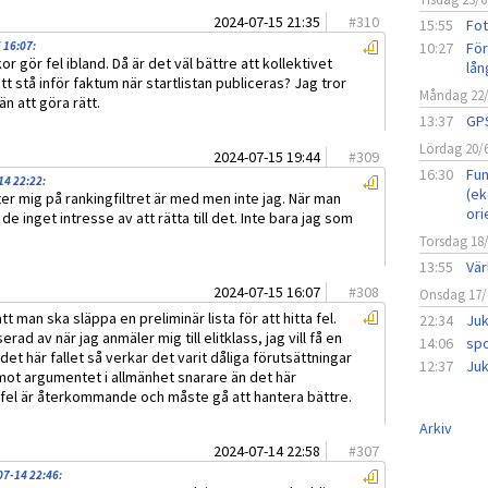
2024-07-15 21:35
#
310
15:55
Fot
 16:07
:
10:27
För
or gör fel ibland. Då är det väl bättre att kollektivet
lån
 att stå inför faktum när startlistan publiceras? Jag tror
Måndag 22
n att göra rätt.
13:37
GPS
Lördag 20/
2024-07-15 19:44
#
309
16:30
Fun
14 22:22
:
(ek
er mig på rankingfiltret är med men inte jag. När man
ori
e inget intresse av att rätta till det. Inte bara jag som
Torsdag 18
13:55
Vär
2024-07-15 16:07
#
308
Onsdag 17/
t man ska släppa en preliminär lista för att hitta fel.
22:34
Juk
erad av när jag anmäler mig till elitklass, jag vill få en
14:06
spo
 det här fallet så verkar det varit dåliga förutsättningar
12:37
Juk
r mot argumentet i allmänhet snarare än det här
v fel är återkommande och måste gå att hantera bättre.
Arkiv
2024-07-14 22:58
#
307
07-14 22:46
: