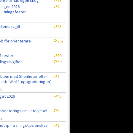
enterarnas egen skog
28
ingen 2026 -
1
lutningsfester
lemsavgift
63
7
b för orienterare
267
 tester
90
lingsavgifter
60
blem med SI-enheter efter
7
aste Win11-uppgraderingen?
/6
get 2026
46
6
orienteringssimulator/spel
6
/6
dtrip - träningstips önskas!
1