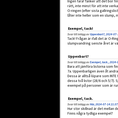
Ingen fara! Tänker att det bör f
rätt, inte minst för att inte ver
O-ringen (efter sista gallringsl
låter inte heller som en slump, 
Exempel, tack!
Svar till inlägg av
Uppenbart?, 2024-07-
Tack! Frågan är ifall det är O-Ri
slumpvandring senste året är vä
Uppenbart?
Svar till inlägg av
Exempel, tack., 2024-
Bara att jämföra listorna som fin
7a. Uppenbarligen även åt andra 
Dessa är alltså löpare som INTE 
dessa två listor (28/6 och 5/7). 
exempel på personer som är run
Exempel, tack.
Svar till inlägg av
Här, 2024-07-14 21:37
Hur stor skillnad är det mellan 
Finns några tydliga exempel?