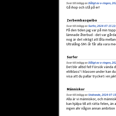
Svar till inlägg av
Dåligt av o-ringen, 2
Gå ihop och stå på er!
Zerbembasqwibo
Svar till inlägg av
Surfer, 2024-07-15 22
På den tiden jag var på min top
lämnade återbud - det var gårdage
nog är det viktigt att låta mellan
Ultralång-SM i år får alla vara m
Surfer
Svar till inlägg av
Dåligt av o-ringen, 2
Det blir alltid fel! Försök vända d
elitklass? I klassen under kan du
visa att du pallar trycket i en 
Människor
Svar till inlägg av
Undrande, 2024-07-15
Alla är vi människor, och människ
kan hjälpa till att rätta felen, än
ingen ahr någon annan ambition ä