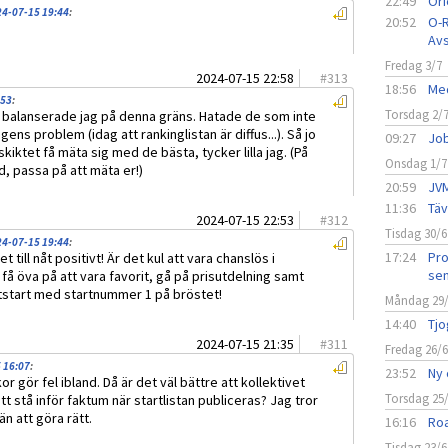
22:49
Ori
024-07-15 19:44
:
20:52
O-R
Avs
Fredag 3/7
2024-07-15 22:58
#
313
18:56
Med
:53
:
Torsdag 2/
p balanserade jag på denna gräns. Hatade de som inte
ns problem (idag att rankinglistan är diffus...). Så jo
09:27
Job
skiktet få mäta sig med de bästa, tycker lilla jag. (På
Onsdag 1/7
ed, passa på att mäta er!)
20:59
JVM
11:36
Täv
2024-07-15 22:53
#
312
Tisdag 30/6
024-07-15 19:44
:
17:24
Pro
et till nåt positivt! Är det kul att vara chanslös i
sen
 få öva på att vara favorit, gå på prisutdelning samt
jaktstart med startnummer 1 på bröstet!
Måndag 29
14:40
Tjo
2024-07-15 21:35
#
311
Fredag 26/
 16:07
:
23:52
Ny 
or gör fel ibland. Då är det väl bättre att kollektivet
Torsdag 25
 att stå inför faktum när startlistan publiceras? Jag tror
n att göra rätt.
16:16
Roa
Tisdag 23/6