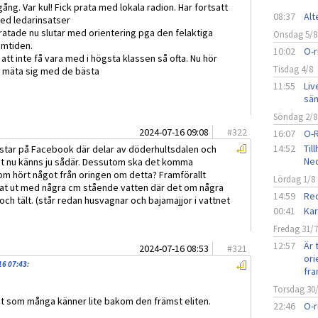
ng. Var kul! Fick prata med lokala radion. Har fortsatt
08:37
Alt
ed ledarinsatser
i ratade nu slutar med orientering pga den felaktiga
Onsdag 5/8
amtiden.
10:02
O-r
 att inte få vara med i högsta klassen så ofta. Nu hör
Tisdag 4/8
 få mäta sig med de bästa
11:55
Liv
sän
Söndag 2/8
2024-07-16 09:08
#
322
16:07
O-
14:52
Til
star på Facebook där delar av döderhultsdalen och
Ned
st nu känns ju sådär. Dessutom ska det komma
m hört något från oringen om detta? Framförallt
Lördag 1/8
at ut med några cm stående vatten där det om några
14:59
Red
h tält. (står redan husvagnar och bajamajjor i vattnet
00:41
Kar
Fredag 31/
12:57
Är 
2024-07-16 08:53
#
321
ori
16 07:43
:
fra
Torsdag 30
det som många känner lite bakom den främst eliten.
22:46
O-r