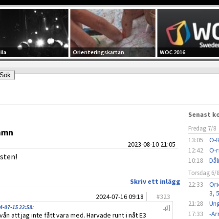
ila
Orienteringskartan
WOC 2016
Senast 
Fredag 7/8
amn
13:05
O-R
2023-08-10 21:05
12:42
O-r
sten!
10:18
Dål
Torsdag 6/
Skriv ett inlägg
22:33
Ori
3, 
2024-07-16 09:18
#
323
21:28
Ung
4-07-15 22:58
:
17:33
-A
ivån att jag inte fått vara med. Harvade runt i nåt E3