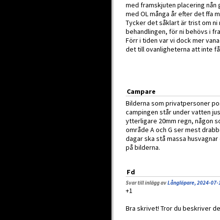
med framskjuten placering nån gå
med OL många år efter det ffa m
Tycker det såklart är trist om n
behandlingen, för ni behövs i fr
Förr i tiden var vi dock mer vana
det till ovanligheterna att inte
Campare
Bilderna som privatpersoner po
campingen står under vatten ju
ytterligare 20mm regn, någon so
område A och G ser mest drabb
dagar ska stå massa husvagnar oc
på bilderna.
Fd
Svar till inlägg av
Långlöpare, 2024-07-
+1
Bra skrivet! Tror du beskriver 