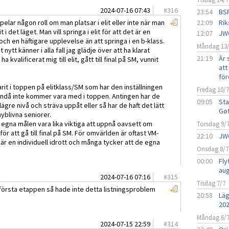
2024-07-16 07:43
#
316
23:54
BSF
pelar någon roll om man platsar i elit eller inte när man
22:09
Rik
 i det läget. Man vill springa i elit för att det är en
12:07
JW
g och en häftigare upplevelse än att springa i en b-klass.
Måndag 13
tt känner i alla fall jag glädje över att ha klarat
21:19
Är 
a kvalificerat mig till elit, gått till final på SM, vunnit
att 
för
arit i toppen på elitklass/SM som har den inställningen
Fredag 10/
 ändå inte kommer vara med i toppen. Antingen har de
09:05
Sta
lägre nivå och sträva uppåt eller så har de haft det lätt
Gø
nyblivna seniorer.
 egna målen vara lika viktiga att uppnå oavsett om
Torsdag 9/
för att gå till final på SM. För omvärlden är oftast VM-
22:10
JW
är en individuell idrott och många tycker att de egna
Onsdag 8/7
00:00
Fly
aug
2024-07-16 07:16
#
315
Tisdag 7/7
 första etappen så hade inte detta listningsproblem
20:58
Läg
20
Måndag 6/
2024-07-15 22:59
#
314