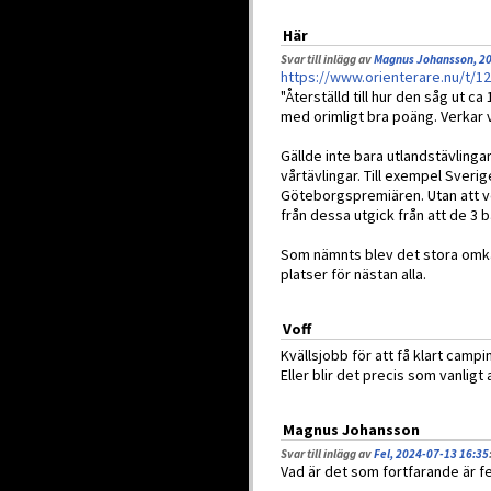
Här
Svar till inlägg av
Magnus Johansson, 20
https://www.orienterare.nu/t/1
"Återställd till hur den såg ut c
med orimligt bra poäng. Verkar 
Gällde inte bara utlandstävlinga
vårtävlingar. Till exempel Sver
Göteborgspremiären. Utan att 
från dessa utgick från att de 3 b
Som nämnts blev det stora omkast
platser för nästan alla.
Voff
Kvällsjobb för att få klart campi
Eller blir det precis som vanligt
Magnus Johansson
Svar till inlägg av
Fel, 2024-07-13 16:35
Vad är det som fortfarande är fe