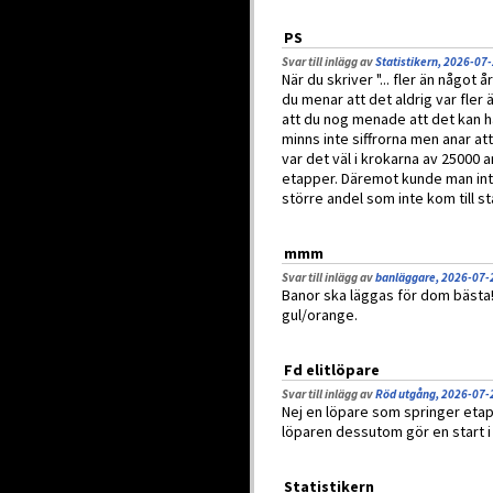
PS
Svar till inlägg av
Statistikern, 2026-07
När du skriver "... fler än något
du menar att det aldrig var fler ä
att du nog menade att det kan ha
minns inte siffrorna men anar att
var det väl i krokarna av 25000 
etapper. Däremot kunde man inte
större andel som inte kom till st
mmm
Svar till inlägg av
banläggare, 2026-07-
Banor ska läggas för dom bästa
gul/orange.
Fd elitlöpare
Svar till inlägg av
Röd utgång, 2026-07-
Nej en löpare som springer eta
löparen dessutom gör en start i
Statistikern