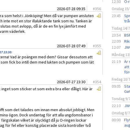
12:30
O-r
2026-07-28 09:35
#
356
Onsdag 15/
bra som helst i Jönköping! Men då var pumpen ansluten
23:45
Spr
 inte mot en stor illaluktande tank som nu. Tanken är
trå
slutas mot avlopp, då är de en fin lyx jämfört med
Tisdag 14/7
 varm väderlek.
23:54
BSF
22:09
Rik
2026-07-28 07:49
#
355
12:07
JW
27 23:30
:
Måndag 13
tterna! Vad är poängen med dem? Gissar dessutom att
21:19
Är 
m som fick bo intill dem med lukten och pumpen som lät
att 
för
Fredag 10/
2026-07-27 23:30
#
354
09:05
Sta
 inget som sticker ut som extra bra eller dåligt. Här är
Gø
Torsdag 9/
22:10
JW
tufft som det talades om innan men absolut jobbigt. Men
Onsdag 8/7
i mina ögon. Dock undantag för att alla ungdomsbanor i
00:00
Fly
v färgskalan vilket är olyckligt då ju O-ringen lockar
aug
 för fel eller konstig placerade sista kontroller två