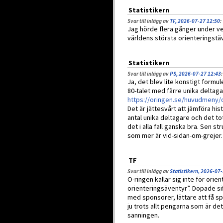
Statistikern
Svar till inlägg av
TF, 2026-07-27 12:50
:
Jag hörde flera gånger under v
världens största orienteringstäv
Statistikern
Svar till inlägg av
PS, 2026-07-27 12:43
:
Ja, det blev lite konstigt formul
80-talet med färre unika deltagar
https://oringen.se/huvudmeny/o
Det är jättesvårt att jämföra hi
antal unika deltagare och det to
det i alla fall ganska bra. Sen s
som mer är vid-sidan-om-grejer. 
TF
Svar till inlägg av
Statistikern, 2026-07
O-ringen kallar sig inte för orie
orienteringsäventyr”. Dopade sif
med sponsorer, lättare att få 
ju trots allt pengarna som är det
sanningen.