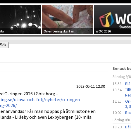
ila
Orienteringskartan
WOC 2016
Senast 
Söndag 9/8
15:58
Blå
2023-05-11 12:30
13:54
Til
med O-ringen 2026 i Göteborg -
Ned
ing.se/utova-och-folj/nyheter/o-ringen-
12:25
Ori
rg-2026/
3, 
r användas? Får man hoppas på åtminstone en
10:02
Rou
landa - Lilleby och även Lexbybergen (10-mila
Lördag 8/8
18:29
Dål