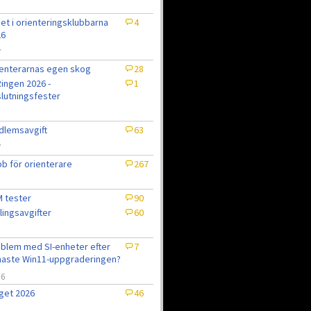
et i orienteringsklubbarna
4
26
7
enterarnas egen skog
28
ingen 2026 -
1
lutningsfester
lemsavgift
63
7
b för orienterare
267
 tester
90
lingsavgifter
60
blem med SI-enheter efter
7
aste Win11-uppgraderingen?
/6
get 2026
46
6