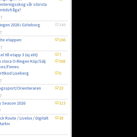
enteringsskog vår största
mtidsfråga?
/7
ingen 2026 i Göteborg
349
7
tte etappen
166
/7
el till etapp 3 (ej elit)
7
 stora O-Ringen Köp/Sälj
368
kes/Finnes
jettkod Liseberg
0
7
gssport/Orienteraren
23
7
ly Season 2026
313
7
ck Route / Livelox / Digitalt
38
tarkiv
7