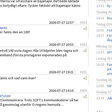
etterna var ofräschare än bajamajor. Det både luktade
 betydligt oftare. Tycker faktiskt att bajamajor känns
23:52
Ny 
Torsdag 25
16:16
Roa
2026-07-27 22:57
#
353
Tisdag 23/6
 20:53
:
15:55
Fot
ler fanns den en 100?
10:27
För
lån
2026-07-27 20:53
#
352
Måndag 22
roll 100 sista dagen. Alla 10 biljetter blev tagna och
13:37
GPS
h pannband (första pristagaren exponerades på
Lördag 20/
16:30
Fun
(ek
2026-07-27 19:21
#
351
ori
fanns och vad vann man?
Torsdag 18
13:55
Vär
2026-07-27 14:10
#
350
Onsdag 17/
-27 13:10
:
22:34
Juk
e att kommunicera. Trots SOFT:s kommunikatörer så har
t få genomslag utanför O-ringens hemsida…