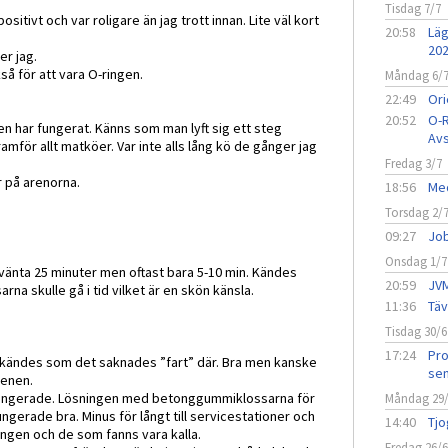
Tisdag 7/7
tivt och var roligare än jag trott innan. Lite väl kort
20:58
Läg
20
er jag.
kså för att vara O-ringen.
Måndag 6/
22:49
Ori
20:52
O-R
men har fungerat. Känns som man lyft sig ett steg
Avs
för allt matköer. Var inte alls lång kö de gånger jag
Fredag 3/7
r på arenorna.
18:56
Med
Torsdag 2/
.
09:27
Job
Onsdag 1/7
vänta 25 minuter men oftast bara 5-10 min. Kändes
20:59
JVM
na skulle gå i tid vilket är en skön känsla.
11:36
Täv
Tisdag 30/6
17:24
Pro
et kändes som det saknades ”fart” där. Bra men kanske
sen
scenen.
ungerade. Lösningen med betonggummiklossarna för
Måndag 29
ungerade bra. Minus för långt till servicestationer och
14:40
Tjo
ingen och de som fanns vara kalla.
Fredag 26/