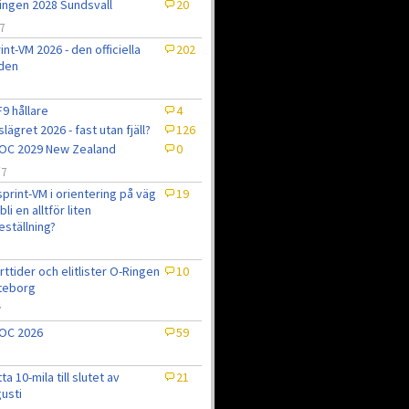
ingen 2028 Sundsvall
20
7
int-VM 2026 - den officiella
202
den
9 hållare
4
slägret 2026 - fast utan fjäll?
126
OC 2029 New Zealand
0
/7
sprint-VM i orientering på väg
19
bli en alltför liten
eställning?
7
rttider och elitlister O-Ringen
10
teborg
7
OC 2026
59
tta 10-mila till slutet av
21
usti