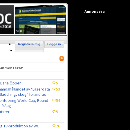
Annonsera
SOFT
Registrera mig
Logga in
kommenterat
 Bana Öppen
5
lhandahållandet av "Laserdata
53
laddning, skog" förändras
enteering World Cup, Round
54
5-9 Aug
tster
5
ig TV-produktion av WC
26