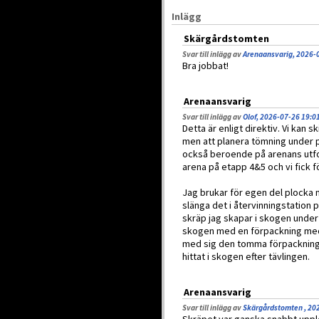
Inlägg
Skärgårdstomten
Svar till inlägg av
Arenaansvarig, 2026-
Bra jobbat!
Arenaansvarig
Svar till inlägg av
Olof, 2026-07-26 19:0
Detta är enligt direktiv. Vi ka
men att planera tömning under p
också beroende på arenans utfo
arena på etapp 4&5 och vi fick 
Jag brukar för egen del plocka 
slänga det i återvinningstation p
skräp jag skapar i skogen under e
skogen med en förpackning med 
med sig den tomma förpackninge
hittat i skogen efter tävlingen.
Arenaansvarig
Svar till inlägg av
Skärgårdstomten , 20