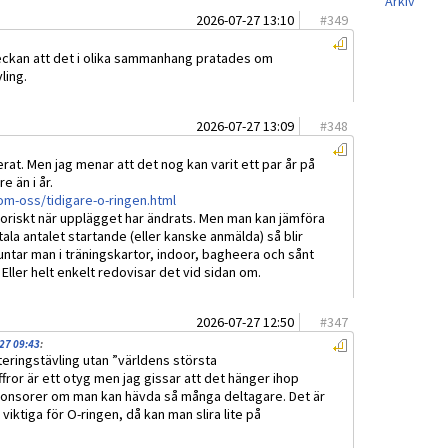
Arkiv
2026-07-27 13:10
#
349
eckan att det i olika sammanhang pratades om
ling.
2026-07-27 13:09
#
348
erat. Men jag menar att det nog kan varit ett par år på
e än i år.
m-oss/tidigare-o-ringen.html
storiskt när upplägget har ändrats. Men man kan jämföra
tala antalet startande (eller kanske anmälda) så blir
truntar man i träningskartor, indoor, bagheera och sånt
Eller helt enkelt redovisar det vid sidan om.
2026-07-27 12:50
#
347
-27 09:43
:
nteringstävling utan ”världens största
fror är ett otyg men jag gissar att det hänger ihop
sponsorer om man kan hävda så många deltagare. Det är
 viktiga för O-ringen, då kan man slira lite på