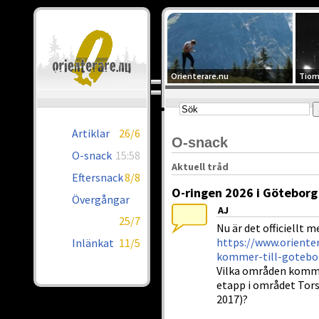
Orienterare.nu
Tiom
Artiklar
26/6
O-snack
O-snack
15:58
Aktuell tråd
Eftersnack
8/8
O-ringen 2026 i Göteborg
Övergångar
AJ
25/7
Nu är det officiellt 
https://www.orienter
Inlänkat
11/5
kommer-till-gotebo
Vilka områden komme
etapp i området Tors
2017)?