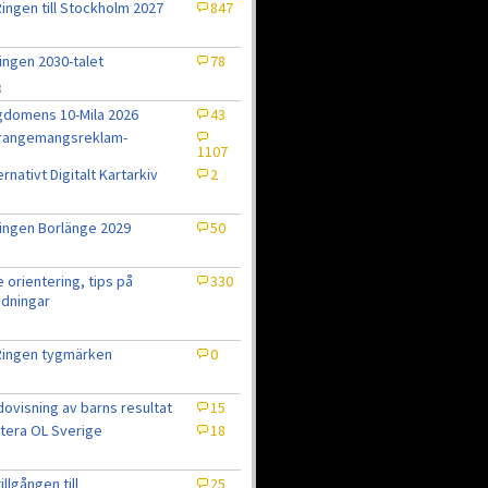
ingen till Stockholm 2027
847
ingen 2030-talet
78
8
domens 10-Mila 2026
43
rrangemangsreklam-
1107
ernativt Digitalt Kartarkiv
2
ingen Borlänge 2029
50
e orientering, tips på
330
dningar
Ringen tygmärken
0
ovisning av barns resultat
15
tera OL Sverige
18
7
tillgången till
25