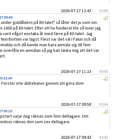
2026-07-27 12:43
#
346
-27 09:43
:
 år under guldåldern på 80-talet" så låter det ju som om
n 1600 på 80-talet. Efter att ha funderat lite så inser jag
 varit något enstaka år med färre på 80-talet. Jag
 Norrbotten var lägst. Flest var det väl i Falun och då
anmälda och då kunde man bara anmäla sig till fem
 överlåta en anmälan så jag kan tänka mig att det var
art.
2026-07-27 11:23
#
345
26 21:34
:
! Förstör inte äldrebanor genom att göra dom
2026-07-27 09:58
#
344
27 09:13
:
ppstart varje dag räknas som fem deltagare. Om
 indoor räknas den som sex deltagare.
2026-07-27 09:43
#
343