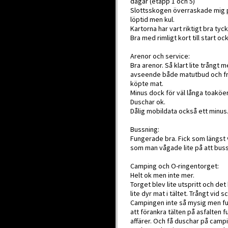
dagar (etapp 1 och 5)
Slottsskogen överraskade mig posi
löptid men kul.
Kartorna har vart riktigt bra tyck
Bra med rimligt kort till start oc
Arenor och service:
Bra arenor. Så klart lite trångt 
avseende både matutbud och fram
köpte mat.
Minus dock för väl långa toaköe
Duschar ok.
Dålig mobildata också ett minus
Bussning:
Fungerade bra. Fick som längst 
som man vågade lite på att bussar
Camping och O-ringentorget:
Helt ok men inte mer.
Torget blev lite utspritt och d
lite dyr mat i tältet. Trångt vid 
Campingen inte så mysig men f
att förankra tälten på asfalten f
affärer. Och få duschar på camp