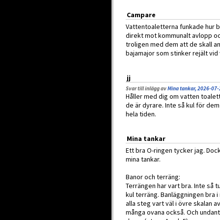
Campare
Vattentoaletterna funkade hur 
direkt mot kommunalt avlopp och
troligen med dem att de skall an
bajamajor som stinker rejält vid
jj
Svar till inlägg av
Mina tankar, 2026-07-
Håller med dig om vatten toale
de är dyrare. Inte så kul för de
hela tiden.
Mina tankar
Ett bra O-ringen tycker jag. Dock
mina tankar.
Banor och terräng:
Terrängen har vart bra. Inte så 
kul terräng. Banläggningen bra 
alla steg vart väl i övre skalan a
många ovana också. Och undantag