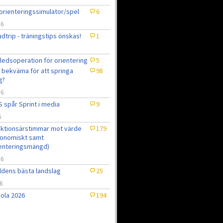
orienteringssimulator/spel
6
/6
dtrip - träningstips önskas!
1
ledsoperation för orientering
5
 bekväma för att springa
98
g?
/6
 spår Sprint i media
9
6
ktionsärstimmar mot värde
179
onomiskt samt
enteringsmängd)
/6
ldens bästa landslag
25
6
ola 2026
194