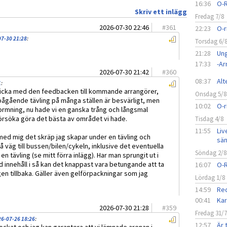
16:36
O-R
Skriv ett inlägg
Fredag 7/8
2026-07-30 22:46
#
361
22:23
O-r
07-30 21:28
:
Torsdag 6/
21:28
Ung
17:33
-A
2026-07-30 21:42
#
360
08:37
Alt
1
:
n skicka med den feedbacken till kommande arrangörer,
Onsdag 5/8
ågående tävling på många ställen är besvärligt, men
10:02
O-r
rmning, nu hade vi en ganska trång och långsmal
försöka göra det bästa av området vi hade.
Tisdag 4/8
11:55
Liv
med mig det skräp jag skapar under en tävling och
sän
å väg till bussen/bilen/cykeln, inklusive det eventuella
Söndag 2/8
n tävling (se mitt förra inlägg). Har man sprungit ut i
innehåll i så kan det knappast vara betungande att ta
16:07
O-
n tillbaka. Gäller även gelförpackningar som jag
Lördag 1/8
14:59
Red
00:41
Kar
2026-07-30 21:28
#
359
Fredag 31/
26-07-26 18:26
:
12:57
Är 