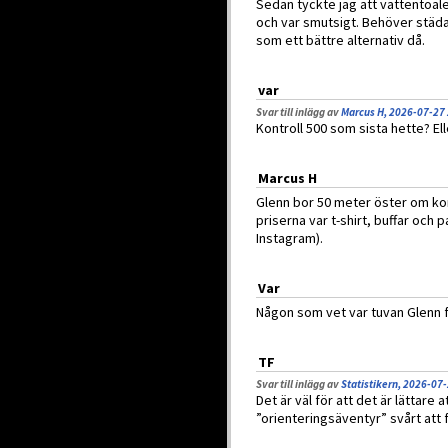
Sedan tyckte jag att vattentoal
och var smutsigt. Behöver städas
som ett bättre alternativ då.
var
Svar till inlägg av
Marcus H, 2026-07-27
Kontroll 500 som sista hette? El
Marcus H
Glenn bor 50 meter öster om kont
priserna var t-shirt, buffar oc
Instagram).
Var
Någon som vet var tuvan Glenn 
TF
Svar till inlägg av
Statistikern, 2026-07
Det är väl för att det är lättar
”orienteringsäventyr” svårt at