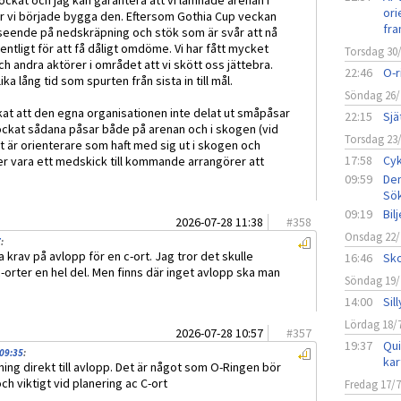
ckat och jag kan garantera att vi lämnade arenan i
ori
är vi började bygga den. Eftersom Gothia Cup veckan
fra
seende på nedskräpning och stök som är svår att nå
entligt för att få dåligt omdöme. Vi har fått mycket
Torsdag 30
 andra aktörer i området att vi skött oss jättebra.
22:46
O-r
ka lång tid som spurten från sista in till mål.
Söndag 26/
at att den egna organisationen inte delat ut småpåsar
22:15
Sjä
lockat sådana påsar både på arenan och i skogen (vid
Torsdag 23
det är orienterare som haft med sig ut i skogen och
17:58
Cyk
r vara ett medskick till kommande arrangörer att
09:59
Den
Sö
09:19
Bil
2026-07-28 11:38
#
358
Onsdag 22/
7
:
 krav på avlopp för en c-ort. Jag tror det skulle
16:46
Sko
c-orter en hel del. Men finns där inget avlopp ska man
Söndag 19/
14:00
Sil
Lördag 18/
2026-07-28 10:57
#
357
19:37
Qui
09:35
:
kar
ing direkt till avlopp. Det är något som O-Ringen bör
h viktigt vid planering ac C-ort
Fredag 17/