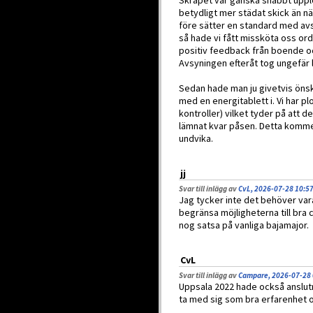
Skräpet var ganska snabbt upplo
betydligt mer städat skick än n
före sätter en standard med av
så hade vi fått missköta oss ord
positiv feedback från boende och
Avsyningen efteråt tog ungefär li
Sedan hade man ju givetvis önsk
med en energitablett i. Vi har p
kontroller) vilket tyder på att 
lämnat kvar påsen. Detta komme
undvika.
jj
Svar till inlägg av
CvL, 2026-07-28 10:5
Jag tycker inte det behöver vara
begränsa möjligheterna till bra 
nog satsa på vanliga bajamajor.
CvL
Svar till inlägg av
Campare, 2026-07-28 
Uppsala 2022 hade också anslutn
ta med sig som bra erfarenhet oc