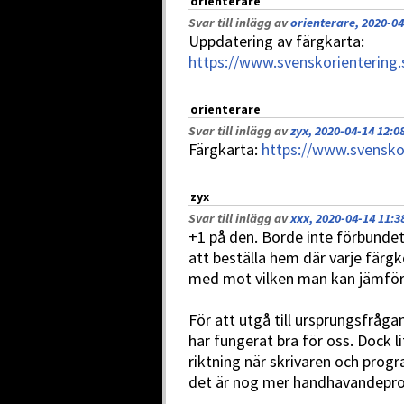
orienterare
Svar till inlägg av
orienterare, 2020-04
Uppdatering av färgkarta:
https://www.svenskorientering.
orienterare
Svar till inlägg av
zyx, 2020-04-14 12:0
Färgkarta:
https://www.svensko
zyx
Svar till inlägg av
xxx, 2020-04-14 11:3
+1 på den. Borde inte förbundet
att beställa hem där varje färg
med mot vilken man kan jämföra
För att utgå till ursprungsfråga
har fungerat bra för oss. Dock 
riktning när skrivaren och pr
det är nog mer handhavandeprob