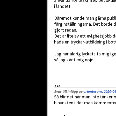
använda för utskrifter. Det skul
i landet!
Däremot kunde man gärna public
färginställningarna. Det borde
gjort redan.
Det är lite av ett evighetsjobb
hade en tryckar-utbildning i bo
Jag har aldrig lyckats ta mig i
så jag känt mig nöjd.
zyx
Svar till inlägg av
orienterare, 2020-04
Så blir det när man inte tänker 
bipunkten i det man kommenter