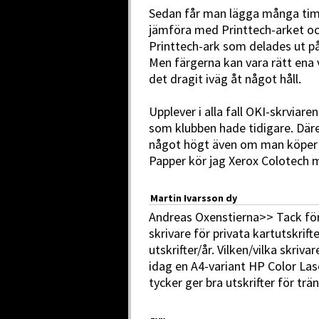
Sedan får man lägga många timma
jämföra med Printtech-arket oc
Printtech-ark som delades ut p
Men färgerna kan vara rätt ena 
det dragit iväg åt något håll.
Upplever i alla fall OKI-skrviar
som klubben hade tidigare. Där
något högt även om man köper f
Papper kör jag Xerox Colotech 
Martin Ivarsson dy
Andreas Oxenstierna>> Tack för
skrivare för privata kartutskrift
utskrifter/år. Vilken/vilka skri
idag en A4-variant HP Color L
tycker ger bra utskrifter för trän