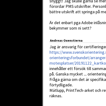
snyggt! Jag skulle gärna se mer 
förordar PMS utskrifter. Personl
bättre utskrift att springa på m
Är det enbart pga Adobe inlåsnin
bekymmer som ni sett?
Andreas Oxenstierna
Jag är ansvarig för certifieringe
https://www.svenskorientering.
orienteringsforbundet/arrangera
motesplatser/20191122_kartko
innehåller ett försök till samm
på. Ganska mycket ... orienterin
Fråga gärna om det är specifika 
förtydligade.
Mätlupp, PrintTech-arket och re
räknas.