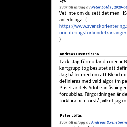
zyx
Svar till inlägg av
Peter Löfås , 2020-0
Vet inte om du sett det men i 
anledningar (
https://www.svenskorientering.
orienteringsforbundet/arrang
)
Andreas Oxenstierna
Tack. Jag förmodar du menar B
kartgrupp tog beslutet att defini
Jag håller med om att Blend mo
definieras med vald algoritm per
Priset är dels Adobe-inlåsningen
fördubblas. Färgordningen är d
förklara och förstå, vilket jag 
Peter Löfås
Svar till inlägg av
Andreas Oxenstierna