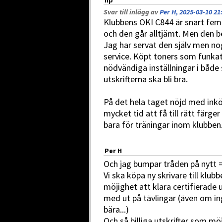
hp
Svar till inlägg av
Per H, 2025-03-10 21
Klubbens OKI C844 är snart fem 
och den går alltjämt. Men den be
Jag har servat den själv men no
service. Köpt toners som funkat
nödvändiga inställningar i både 
utskrifterna ska bli bra.
På det hela taget nöjd med inköp
mycket tid att få till rätt färger
bara för träningar inom klubben
Per H
Och jag bumpar tråden på nytt 
Vi ska köpa ny skrivare till klu
möjighet att klara certifierade u
med ut på tävlingar (även om ing
bära...)
Och så billiga utskrifter som mö