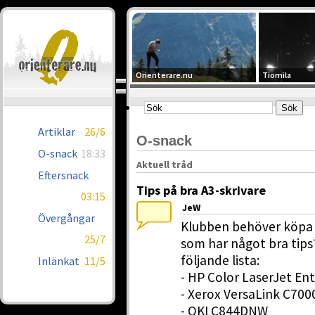
Orienterare.nu
Tiomila
Artiklar
26/6
O-snack
O-snack
18:33
Aktuell tråd
Eftersnack
Tips på bra A3-skrivare
03:15
JeW
Övergångar
Klubben behöver köpa i
25/7
som har något bra tips?
följande lista:
Inlänkat
11/5
- HP Color LaserJet En
- Xerox VersaLink C70
- OKI C844DNW