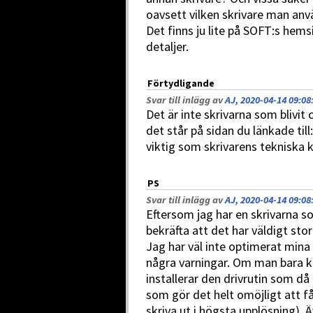
oavsett vilken skrivare man anv
Det finns ju lite på SOFT:s hemsi
detaljer.
Förtydligande
Svar till inlägg av
AJ, 2020-04-14 09:08
Det är inte skrivarna som blivit
det står på sidan du länkade til
viktig som skrivarens tekniska k
PS
Svar till inlägg av
AJ, 2020-04-14 09:08
Eftersom jag har en skrivarna s
bekräfta att det har väldigt st
Jag har väl inte optimerat mina 
några varningar. Om man bara 
installerar den drivrutin som då
som gör det helt omöjligt att få
skriva ut i högsta upplösning).