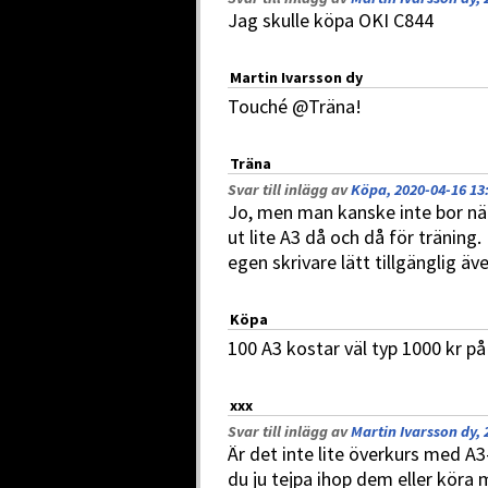
Jag skulle köpa OKI C844
Martin Ivarsson dy
Touché @Träna!
Träna
Svar till inlägg av
Köpa, 2020-04-16 13
Jo, men man kanske inte bor när
ut lite A3 då och då för träning
egen skrivare lätt tillgänglig äv
Köpa
100 A3 kostar väl typ 1000 kr på
xxx
Svar till inlägg av
Martin Ivarsson dy, 
Är det inte lite överkurs med A3-
du ju tejpa ihop dem eller köra 