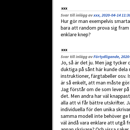
xxx
Svar till inlägg av
xxx, 2020-04-14 11:3
Hur gör man exempelvis smartast 
bara att random prova sig fram 
enklare knep?
xxx
Svar till inlägg av
Förtydligande, 2020
Jo, så är det ju. Men jag tycker
duktiga på sånt här kunde dela 
instruktioner, färgtabeller osv. I
är så enkelt, att man måste göra
Jag förstår om de som lever på a
det. Men andra har väl knappast 
alla att vi får bättre utskrifter.
individuella för den unika skriv
samma modell inte behöver ge l
väl ändå vara enklare att utgå f
annan skrivare? Och vissa saker 