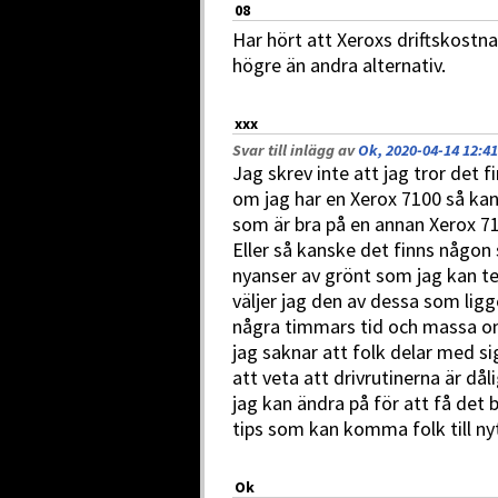
08
Har hört att Xeroxs driftskost
högre än andra alternativ.
xxx
Svar till inlägg av
Ok, 2020-04-14 12:41
Jag skrev inte att jag tror det f
om jag har en Xerox 7100 så kans
som är bra på en annan Xerox 7
Eller så kanske det finns någon
nyanser av grönt som jag kan tes
väljer jag den av dessa som lig
några timmars tid och massa onö
jag saknar att folk delar med si
att veta att drivrutinerna är dål
jag kan ändra på för att få de
tips som kan komma folk till ny
Ok