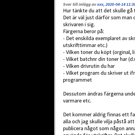
Svar till inlägg av
xxx, 2020-04-14 11:3
Hur tänkte du att det skulle gå t
Det är väl just därför som man c
skrivaren i sig.
Färgerna beror på:
- Det enskilda exemplaret av skri
utskrifttimmar etc.)
- Vilken toner du köpt (orginal, l
- Vilket batchnr din toner har (d.
- Vilken drivrutin du har
- Vilket program du skriver ut if
programmet
Dessutom ändras färgerna under t
varmare etc.
Det kommer aldrig finnas ett fac
alla och jag skulle vilja påstå a
publicera något som någon anna