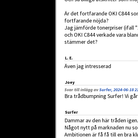
Är det fortfarande OKI C844 som
fortfarande nöjda?
Jag jämförde tonerpriser (ifall
och OKI C844 verkade vara blan
stämmer det?
L. E.
Även jag intresserad
Joey
Svar till inlägg av
Surfer, 2024-06-18 2
Bra trådbumpning Surfer! Vi går i
Surfer
Dammar av den här tråden igen
Något nytt på marknaden nu 
Ambitionen är få få till en bra 