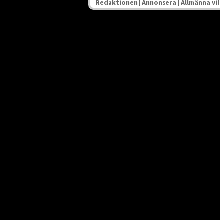
Redaktionen
|
Annonsera
|
Allmänna vil