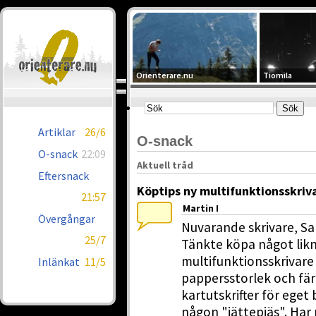
Orienterare.nu
Tiomila
Artiklar
26/6
O-snack
O-snack
22:09
Aktuell tråd
Eftersnack
Köptips ny multifunktionsskriva
21:57
Martin I
Övergångar
Nuvarande skrivare, Sa
25/7
Tänkte köpa något likn
multifunktionsskrivare
Inlänkat
11/5
pappersstorlek och fä
kartutskrifter för eget 
någon "jättepjäs". Har