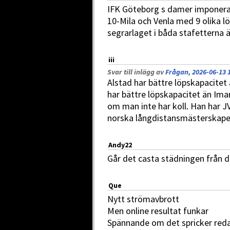
IFK Göteborg s damer imponerar
10-Mila och Venla med 9 olika l
segrarlaget i båda stafetterna ä
iii
Svar till inlägg av
Frågan, 2026-06-13 
Alstad har bättre löpskapacitet 
har bättre löpskapacitet än Ima
om man inte har koll. Han har J
norska långdistansmästerskapen
Andy22
Går det casta städningen från 
Que
Nytt strömavbrott
Men online resultat funkar
Spännande om det spricker redan