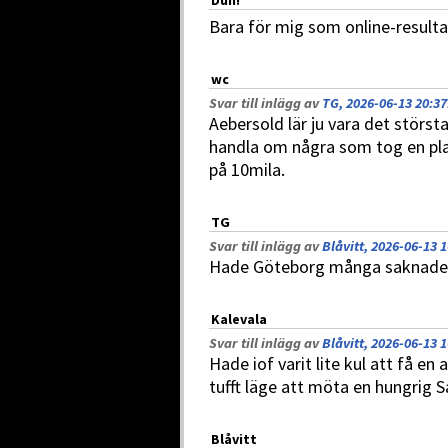
Duh!
Bara för mig som online-resultat
wc
Svar till inlägg av
TG, 2026-06-13 20:37
Aebersold lär ju vara det störst
handla om några som tog en pla
på 10mila.
TG
Svar till inlägg av
Blåvitt, 2026-06-13 1
Hade Göteborg många saknade
Kalevala
Svar till inlägg av
Blåvitt, 2026-06-13 1
Hade iof varit lite kul att få 
tufft läge att möta en hungrig S
Blåvitt