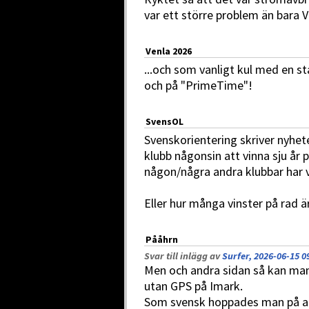
var ett större problem än bara 
Venla 2026
...och som vanligt kul med en s
och på "PrimeTime"!
SvensOL
Svenskorientering skriver nyhet
klubb någonsin att vinna sju år 
någon/några andra klubbar har vu
Eller hur många vinster på rad 
Pååhrn
Svar till inlägg av
Surfer, 2026-06-15 0
Men och andra sidan så kan man
utan GPS på Imark.
Som svensk hoppades man på att