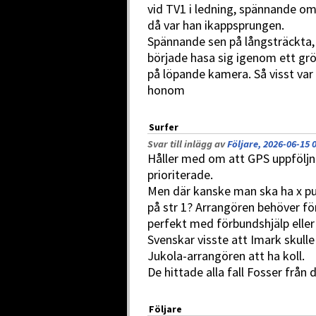
vid TV1 i ledning, spännande om
då var han ikappsprungen.
Spännande sen på långsträckta,
började hasa sig igenom ett g
på löpande kamera. Så visst va
honom
Surfer
Svar till inlägg av
Följare, 2026-06-15 
Håller med om att GPS uppföljni
prioriterade.
Men där kanske man ska ha x pu
på str 1? Arrangören behöver f
perfekt med förbundshjälp eller 
Svenskar visste att Imark skulle 
Jukola-arrangören att ha koll.
De hittade alla fall Fosser från 
Följare