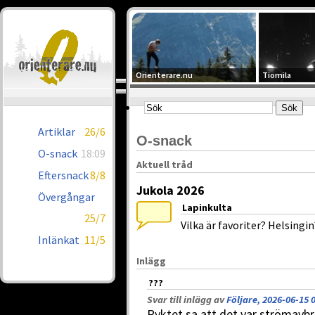
Orienterare.nu
Tiomila
Artiklar
26/6
O-snack
O-snack
18:09
Aktuell tråd
Eftersnack
8/8
Jukola 2026
Övergångar
Lapinkulta
25/7
Vilka är favoriter? Helsing
Inlänkat
11/5
Inlägg
???
Svar till inlägg av
Följare, 2026-06-15 
Ryktet sa att det var strömavbro