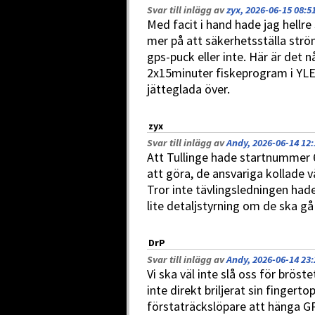
Svar till inlägg av
zyx, 2026-06-15 08:5
Med facit i hand hade jag hellre
mer på att säkerhetsställa str
gps-puck eller inte. Här är det n
2x15minuter fiskeprogram i YLE i
jätteglada över.
zyx
Svar till inlägg av
Andy, 2026-06-14 12:
Att Tullinge hade startnummer
att göra, de ansvariga kollade vä
Tror inte tävlingsledningen hade
lite detaljstyrning om de ska gå 
DrP
Svar till inlägg av
Andy, 2026-06-14 23:
Vi ska väl inte slå oss för bröste
inte direkt briljerat sin fingerto
förstaträckslöpare att hänga GP