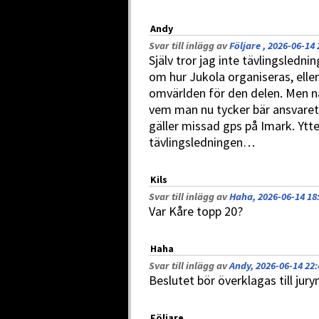
Andy
Svar till inlägg av
Följare , 2026-06-14 
Själv tror jag inte tävlingsledni
om hur Jukola organiseras, eller
omvärlden för den delen. Men nå
vem man nu tycker bär ansvaret 
gäller missad gps på Imark. Ytte
tävlingsledningen…
Kils
Svar till inlägg av
Haha, 2026-06-14 18
Var Kåre topp 20?
Haha
Svar till inlägg av
Andy, 2026-06-14 22:
Beslutet bör överklagas till jury
Följare