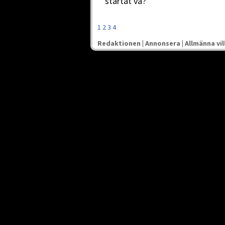
startat va?
1
2
3
4
Redaktionen
|
Annonsera
|
Allmänna vil