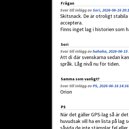
Frågan
Svar till inlägg av
Sori, 2026-06-16 20:
Skitsnack. De är otroligt stabila
acceptera.
Finns inget lag i historien som 
Sori
Svar till inlägg av
hahaha, 2026-06-15 
Att di där svenskarna sedan kan vi
språk. Låg nivå nu för tiden.
Samma som vanligt?
Svar till inlägg av
PS, 2026-06-16 14:16
Orion
PS
När det gäller GPS-lag så är det
huvudsak vill ha en lista på la
såvida de inte stämplar fel elle