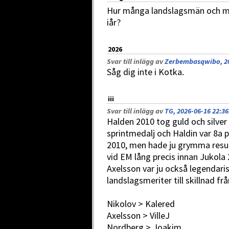
Hur många landslagsmän och m
iår?
2026
Svar till inlägg av
Zerbembasqwibo, 20
Såg dig inte i Kotka.
iii
Svar till inlägg av
TG, 2026-06-16 22:36
Halden 2010 tog guld och silver
sprintmedalj och Haldin var 8a 
2010, men hade ju grymma resul
vid EM lång precis innan Jukola 
Axelsson var ju också legendari
landslagsmeriter till skillnad fr
Nikolov > Kalered
Axelsson > VilleJ
Nordberg > Joakim