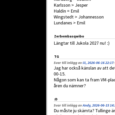
Karlsson > Jesper
Haldin = Emil
Wingstedt > Johannesson
Lundanes > Emil
Zerbembasqwibo
Längtar till Jukola 2027 nu! :)
TG
Svar till inlägg av
iii, 2026-06-16 22:17
:
Jag har också känslan av att det
00-15.
Någon som kan ta fram VM-placer
åren du nämner?
:D
Svar till inlägg av
Andy, 2026-06-15 14:
Du måste ju skämta? Tullinge är j