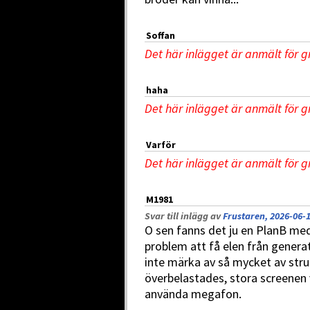
Soffan
Det här inlägget är anmält för 
haha
Det här inlägget är anmält för 
Varför
Det här inlägget är anmält för 
M1981
Svar till inlägg av
Frustaren, 2026-06-1
O sen fanns det ju en PlanB me
problem att få elen från genera
inte märka av så mycket av strul
överbelastades, stora screene
använda megafon.