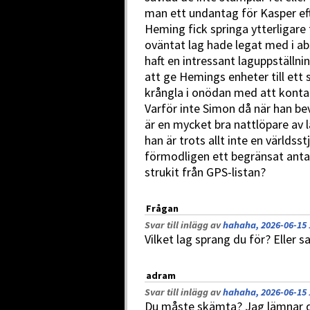
man ett undantag för Kasper ef
Heming fick springa ytterligar
oväntat lag hade legat med i ab
haft en intressant laguppställn
att ge Hemings enheter till ett 
krångla i onödan med att kontak
Varför inte Simon då när han bev
är en mycket bra nattlöpare av 
han är trots allt inte en världss
förmodligen ett begränsat antal 
strukit från GPS-listan?
Frågan
Svar till inlägg av
hahaha, 2026-06-15 
Vilket lag sprang du för? Eller 
adram
Svar till inlägg av
hahaha, 2026-06-15 
Du måste skämta? Jag lämnar di