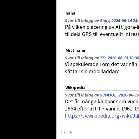
haha
Svar till inlägg av
Andy, 2026-06-14 23:
På vilken placering av Att göra-l
tilldela GPS till eventuellt intr
Mitt namn
Svar till inlägg av
???, 2026-06-15 10:38
Vi spekulerade i om det var nån 
sätta i sin mobilladdare.
Wikipedia
Svar till inlägg av
SvensOL, 2026-06-15
Det är många klubbar som vunnit
1964 efter att TP vunnit 1961-1
https://sv.wikipedia.org/wiki/J
1
2
3
4