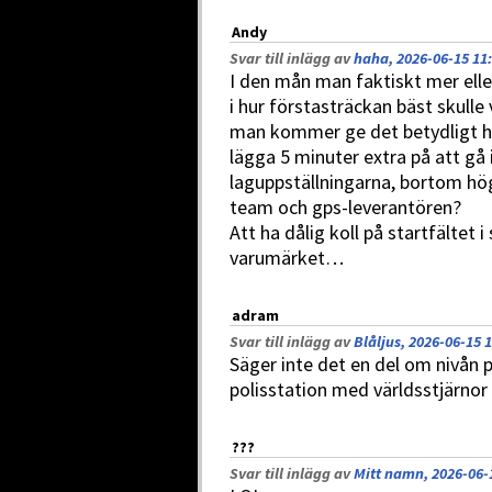
Andy
Svar till inlägg av
haha, 2026-06-15 11
I den mån man faktiskt mer elle
i hur förstasträckan bäst skulle 
man kommer ge det betydligt hög
lägga 5 minuter extra på att gå
laguppställningarna, bortom hö
team och gps-leverantören?
Att ha dålig koll på startfältet i
varumärket…
adram
Svar till inlägg av
Blåljus, 2026-06-15 
Säger inte det en del om nivån 
polisstation med världsstjärnor v
???
Svar till inlägg av
Mitt namn, 2026-06-