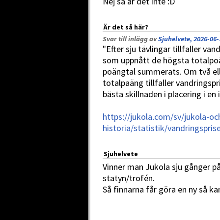
Nej så är det inte :D
Är det så här?
Svar till inlägg av
Sjuhelvete, 2026-06-
"Efter sju tävlingar tillfaller va
som uppnått de högsta totalpo
poängtal summerats. Om två ell
totalpaäng tillfaller vandrings
bästa skillnaden i placering i en
https://jukola.com/sv/jukola-oc
historia/statistik/vandringspris
Sjuhelvete
Vinner man Jukola sju gånger på
statyn/trofén.
Så finnarna får göra en ny så k