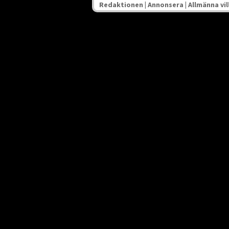
Redaktionen
|
Annonsera
|
Allmänna vil