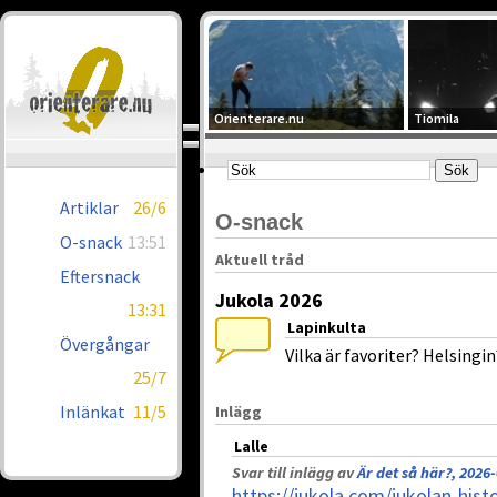
Orienterare.nu
Tiomila
Artiklar
26/6
O-snack
O-snack
13:51
Aktuell tråd
Eftersnack
Jukola 2026
13:31
Lapinkulta
Övergångar
Vilka är favoriter? Helsing
25/7
Inlänkat
11/5
Inlägg
Lalle
Svar till inlägg av
Är det så här?, 2026
https://jukola.com/jukolan-histo