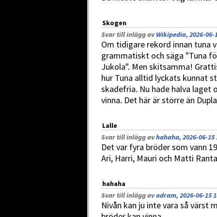
Skogen
Svar till inlägg av
Wikipedia, 2026-06-1
Om tidigare rekord innan tuna var
grammatiskt och säga "Tuna för
Jukola". Men skitsamma! Grattis
hur Tuna alltid lyckats kunnat 
skadefria. Nu hade halva laget 
vinna. Det här är större än Dupla
Lalle
Svar till inlägg av
hahaha, 2026-06-15 
Det var fyra bröder som vann 19
Ari, Harri, Mauri och Matti Ranta
hahaha
Svar till inlägg av
adram, 2026-06-15 1
Nivån kan ju inte vara så värst m
bröder kan vinna...