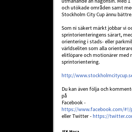
utmanande än någonsin. Med 1 
och utökade områden samt med 3 
Stockholm City Cup ännu bättre
Som ni säkert märkt jobbar vi o
sprintorienteringens särart, me
orientering i stads- eller parkmi
världseliten som alla orientera
elitlöpare och motionärer med 
sprintorientering.
http://www.stockholmcitycup.s
Du kan även följa och kommente
på
Facebook -
https://www.facebook.com/#!/
eller Twitter -
https://twitter.
IFK Mora