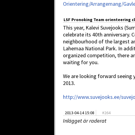
Orientering/Arrangemang/Gavl
LSF Pronoking Team orienteering c
This year, Kalevi Suvejooks (Su
celebrate its 40th anniversary. C
neighbourhood of the largest an
Lahemaa National Park. In addit
organized competition, there ar
waiting for you.
We are looking forward seeing yo
2013.
http://www.suvejooks.ee/suvejo
2013-04-14 15:08
#
264
Inlägget är raderat