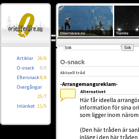
Orienterare.nu
Tiomila
Artiklar
26/6
O-snack
O-snack
8/8
Aktuell tråd
Eftersnack
8/8
-Arrangemangsreklam-
Övergångar
Alternativet
25/7
Här får ideella arrangö
Inlänkat
11/5
information för sina or
som ligger inom närområ
(Den här tråden är san
inlägg i den här tråden