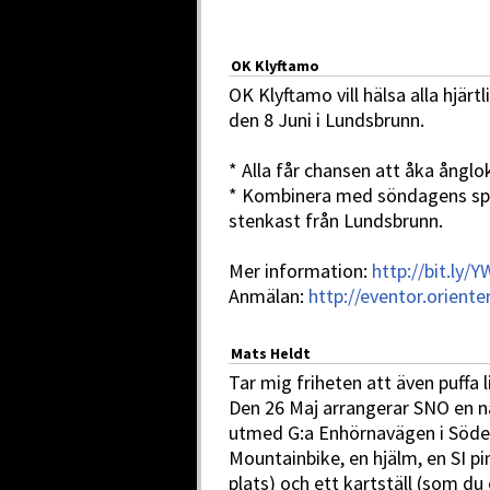
OK Klyftamo
OK Klyftamo vill hälsa alla hjär
den 8 Juni i Lundsbrunn.
* Alla får chansen att åka ånglok 
* Kombinera med söndagens spr
stenkast från Lundsbrunn.
Mer information:
http://bit.ly/
Anmälan:
http://eventor.orient
Mats Heldt
Tar mig friheten att även puffa 
Den 26 Maj arrangerar SNO en n
utmed G:a Enhörnavägen i Söder
Mountainbike, en hjälm, en SI pi
plats) och ett kartställ (som du 