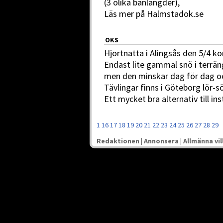
(3 olika banlängder),
Läs mer på Halmstadok.se
OKS
Hjortnatta i Alingsås den 5/4 
Endast lite gammal snö i terrän
men den minskar dag för dag oc
Tävlingar finns i Göteborg lör-s
Ett mycket bra alternativ till ins
1
16
17
18
19
20
21
22
23
24
25
26
27
28
29
Redaktionen
|
Annonsera
|
Allmänna vil