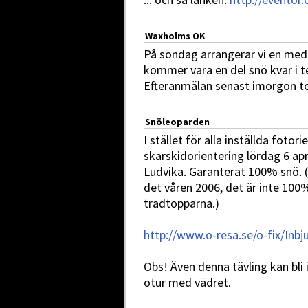
Waxholms OK
På söndag arrangerar vi en mede
kommer vara en del snö kvar i t
Efteranmälan senast imorgon t
Snöleoparden
I stället för alla inställda fotor
skarskidorientering lördag 6 apr
Ludvika. Garanterat 100% snö. 
det våren 2006, det är inte 100
trädtopparna.)
http://www.o-resa.se/o-fix/In
Obs! Även denna tävling kan bli 
otur med vädret.