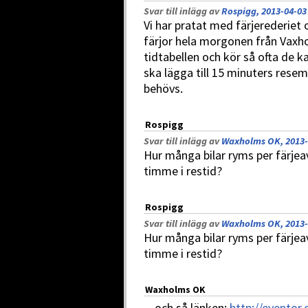
Svar till inlägg av
Rospigg, 2013-04-03
Vi har pratat med färjerederie
färjor hela morgonen från Vaxho
tidtabellen och kör så ofta de k
ska lägga till 15 minuters resem
behövs.
Rospigg
Svar till inlägg av
Waxholms OK, 2013-
Hur många bilar ryms per färjea
timme i restid?
Rospigg
Svar till inlägg av
Waxholms OK, 2013-
Hur många bilar ryms per färjea
timme i restid?
Waxholms OK
... och så länken:
http://eventor