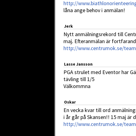
http://www.biathlonorienteering
låna ange behov i anmälan!
Jerk
Nytt anmälningsrekord till Cen
maj. Efteranmälan är fortfaran
http://www.centrumok.se/teams
Lasse Jansson
PGA strulet med Eventor har Gä
tävling till 1/5
Välkommna
Oskar
En vecka kvar till ord anmälni
i år går på Skansen!! 15 maj är 
http://www.centrumok.se/teams