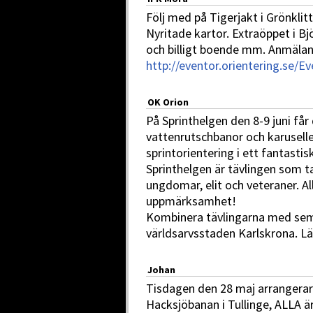
Följ med på Tigerjakt i Grönklitt
Nyritade kartor. Extraöppet i B
och billigt boende mm. Anmälan
http://eventor.orientering.se/
OK Orion
På Sprinthelgen den 8-9 juni får
vattenrutschbanor och karuseller
sprintorientering i ett fantasti
Sprinthelgen är tävlingen som tar
ungdomar, elit och veteraner. Al
uppmärksamhet!
Kombinera tävlingarna med sem
världsarvsstaden Karlskrona. L
Johan
Tisdagen den 28 maj arrangerar
Hacksjöbanan i Tullinge, ALLA 