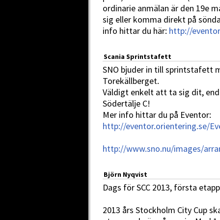
ordinarie anmälan är den 19e m
sig eller komma direkt på sönd
info hittar du här:
http://evento
Scania Sprintstafett
SNO bjuder in till sprintstafet
Torekällberget.
Väldigt enkelt att ta sig dit, e
Södertälje C!
Mer info hittar du på Eventor:
http://eventor.orientering.se/
http://www.sno.nu/images/arra
Björn Nyqvist
Dags för SCC 2013, första etap
2013 års Stockholm City Cup ska 