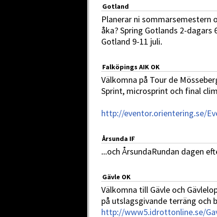
Gotland
Planerar ni sommarsemestern och
åka? Spring Gotlands 2-dagars 6
Gotland 9-11 juli.
Falköpings AIK OK
Välkomna på Tour de Mösseberg 
Sprint, microsprint och final cli
http://eventor.orientering.se/
Årsunda IF
...och ÅrsundaRundan dagen efter
Gävle OK
Välkomna till Gävle och Gävlelop
på utslagsgivande terräng och b
http://www5.idrottonline.se/Ga