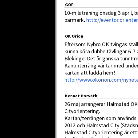
GOF
10-milaträning onsdag 3 april, 
barmark.
http://eventor.orient
OK Orion
Eftersom Nybro OK tvingas ställ
kunna köra dubbeltävlingar 6-7 ap
Blekinge. Det är ganska tunnt m
Kanonterräng väntar med underb
kartan att ladda hem!
http://www.okorion.com/nyhete
Kennet Horvath
26 maj arrangerar Halmstad OK
Cityorientering.
Kartan/terrängen som används ä
2012 och Halmstad City (Stadsn
Halmstad Cityorientering är e