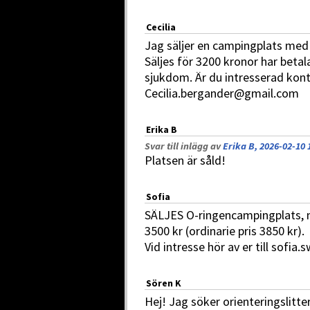
Cecilia
Jag säljer en campingplats med 
Säljes för 3200 kronor har beta
sjukdom. Är du intresserad kon
Cecilia.bergander@gmail.com
Erika B
Svar till inlägg av
Erika B, 2026-02-10 
Platsen är såld!
Sofia
SÄLJES O-ringencampingplats, med
3500 kr (ordinarie pris 3850 kr).
Vid intresse hör av er till sofi
Sören K
Hej! Jag söker orienteringslitt