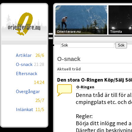
Orienterare.nu
Tiomila
Artiklar
26/6
O-snack
O-snack
21:28
Aktuell tråd
Eftersnack
Den stora O-Ringen Köp/Sälj Sö
14:24
O-Ringen
Övergångar
Denna tråd är till för a
25/7
cmpingplats etc. och d
Inlänkat
11/5
Regler:
Börja ditt inlögg med 
Därefter din beskrivning