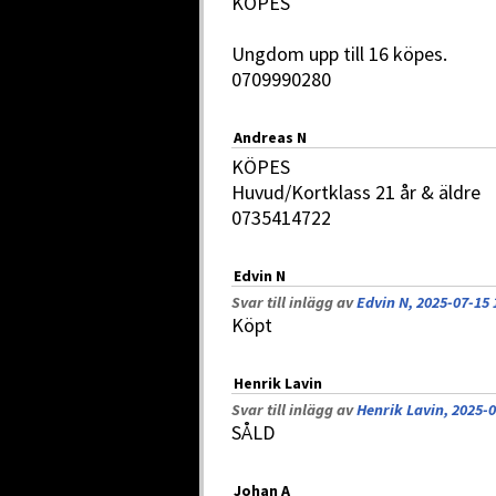
KÖPES
Ungdom upp till 16 köpes.
0709990280
Andreas N
KÖPES
Huvud/Kortklass 21 år & äldre
0735414722
Edvin N
Svar till inlägg av
Edvin N, 2025-07-15 
Köpt
Henrik Lavin
Svar till inlägg av
Henrik Lavin, 2025-0
SÅLD
Johan A