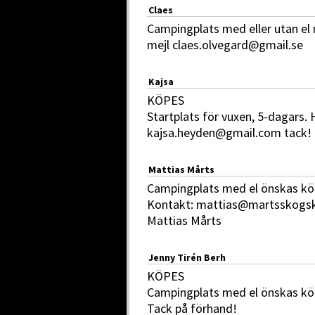
Claes
Campingplats med eller utan e
mejl claes.olvegard@gmail.se
Kajsa
KÖPES
Startplats för vuxen, 5-dagars. H
kajsa.heyden@gmail.com tack!
Mattias Mårts
Campingplats med el önskas köp
Kontakt: mattias@martsskogsko
Mattias Mårts
Jenny Tirén Berh
KÖPES
Campingplats med el önskas köp
Tack på förhand!