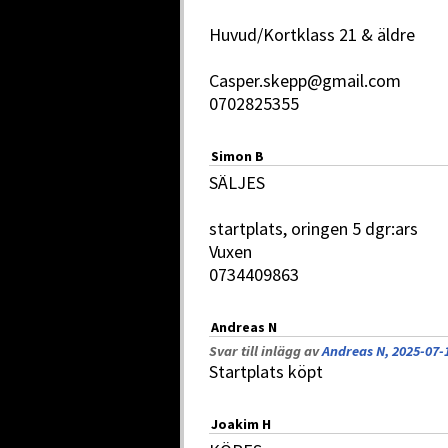
Huvud/Kortklass 21 & äldre
Casper.skepp@gmail.com
0702825355
Simon B
SÄLJES
startplats, oringen 5 dgr:ars
Vuxen
0734409863
Andreas N
Svar till inlägg av
Andreas N, 2025-07-
Startplats köpt
Joakim H