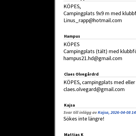
KÖPES,
Campingplats 9x9 m med klubbf
Linus_rapp@hotmail.com
Hampus
KÖPES
Campingplats (tält) med klubbf
hampus21.hd@gmail.com
Claes Olvegårdrd
KÖPES, campingplats med eller
claes.olvegard@gmail.com
Kajsa
Svar till inlägg av
Kajsa, 2026-04-08 14
Sökes inte längre!
Mattias K