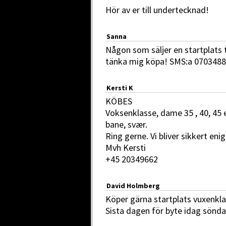
Hör av er till undertecknad!
Sanna
Någon som säljer en startplats t
tänka mig köpa! SMS:a 070348
Kersti K
KÖBES
Voksenklasse, dame 35 , 40, 45 e
bane, svær.
Ring gerne. Vi bliver sikkert eni
Mvh Kersti
+45 20349662
David Holmberg
Köper gärna startplats vuxenkla
Sista dagen för byte idag sönda