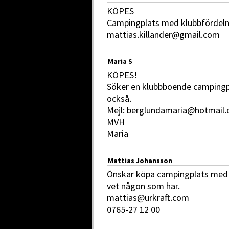
KÖPES
Campingplats med klubbfördelni
mattias.killander@gmail.com
Maria S
KÖPES!
Söker en klubbboende campingpl
också.
Mejl: berglundamaria@hotmail
MVH
Maria
Mattias Johansson
Önskar köpa campingplats med el 
vet någon som har.
mattias@urkraft.com
0765-27 12 00