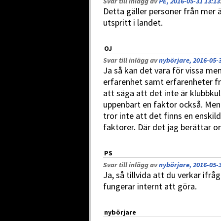
Svar till inlägg av
PE, 2016-05-31 13:13
Detta gäller personer från mer ä
utspritt i landet.
OJ
Svar till inlägg av
nybörjare, 2016-05-3
Ja så kan det vara för vissa men
erfarenhet samt erfarenheter f
att säga att det inte är klubbku
uppenbart en faktor också. Men 
tror inte att det finns en enskil
faktorer. Där det jag berättar om
PS
Svar till inlägg av
nybörjare, 2016-05-3
Ja, så tillvida att du verkar if
fungerar internt att göra.
nybörjare