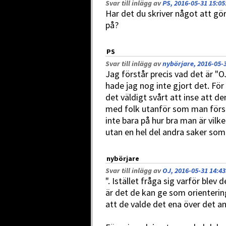
Svar till inlägg av
PS, 2016-05-31 15:05
Har det du skriver något att gö
på?
PS
Svar till inlägg av
nybörjare, 2016-05-3
Jag förstår precis vad det är "
hade jag nog inte gjort det. Fö
det väldigt svårt att inse att de
med folk utanför som man förstå
inte bara på hur bra man är vil
utan en hel del andra saker som
nybörjare
Svar till inlägg av
OJ, 2016-05-31 14:43
". Istället fråga sig varför ble
är det de kan ge som orienteri
att de valde det ena över det a