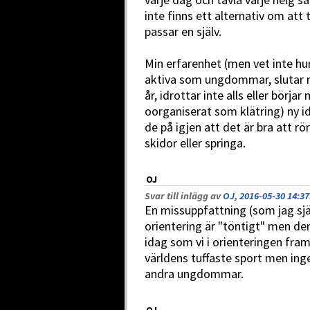
inte finns ett alternativ om att 
passar en själv.
Min erfarenhet (men vet inte hur
aktiva som ungdommar, slutar me
år, idrottar inte alls eller börja
oorganiserat som klätring) ny i
de på igjen att det är bra att rör
skidor eller springa.
OJ
Svar till inlägg av
OJ, 2016-05-30 14:37
En missuppfattning (som jag själ
orientering är "töntigt" men den
idag som vi i orienteringen frams
världens tuffaste sport men ing
andra ungdommar.