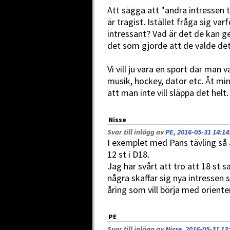
Att sägga att "andra intressen t
är tragist. Istället fråga sig va
intressant? Vad är det de kan g
det som gjorde att de valde de
Vi vill ju vara en sport där man v
musik, hockey, dator etc. Åt mins
att man inte vill släppa det helt.
Nisse
Svar till inlägg av
PE, 2016-05-31 14:14
I exemplet med Pans tävling så ä
12 st i D18.
Jag har svårt att tro att 18 st 
några skaffar sig nya intressen 
åring som vill börja med oriente
PE
Svar till inlägg av
Nisse, 2016-05-31 13