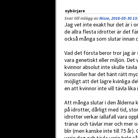
nybörjare
Svar till inlägg av
Nisse, 2016-05-30 13
Jag vet inte exakt hur det är i 
de allra flesta idrotter är det f
också många som slutar innan d
Vad det första beror tror jag är
vara genetiskt eller miljön. Det
kvinnor absolut inte skulle tävl
könsroller har det hänt rätt my
möjligt att det lägre kvinliga 
en att kvinnor inte vill tävla l
Att många slutar i den ålderna k
på idrotter, dårligt med tid, s
idrotter verkar iallafall vara o
tränar och tävlar mer och mer o
blir (men kanske inte till 75 år)
varje dag och tävla varje helg så