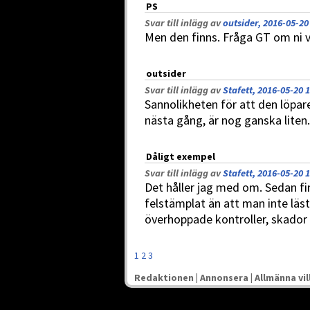
PS
Svar till inlägg av
outsider, 2016-05-20
Men den finns. Fråga GT om ni v
outsider
Svar till inlägg av
Stafett, 2016-05-20 
Sannolikheten för att den löpar
nästa gång, är nog ganska liten.
Dåligt exempel
Svar till inlägg av
Stafett, 2016-05-20 
Det håller jag med om. Sedan finns
felstämplat än att man inte läst
överhoppade kontroller, skador
1
2
3
Redaktionen
|
Annonsera
|
Allmänna vil