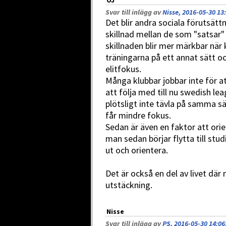
OJ
Svar till inlägg av
Nisse, 2016-05-30 13
Det blir andra sociala förutsätt
skillnad mellan de som "satsar"
skillnaden blir mer märkbar när
träningarna på ett annat sätt o
elitfokus.
Många klubbar jobbar inte för a
att följa med till nu swedish lea
plötsligt inte tävla på samma s
får mindre fokus.
Sedan är även en faktor att orie
man sedan börjar flytta till studi
ut och orientera.
Det är också en del av livet där
utstäckning.
Nisse
Svar till inlägg av
PS, 2016-05-30 14:06