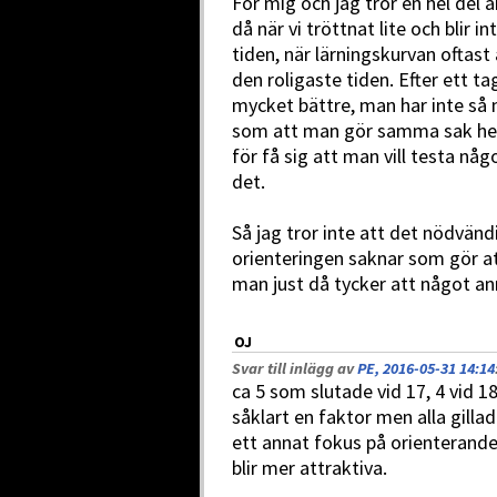
För mig och jag tror en hel del a
då när vi tröttnat lite och blir 
tiden, när lärningskurvan oftast 
den roligaste tiden. Efter ett tag
mycket bättre, man har inte så
som att man gör samma sak hel
för få sig att man vill testa någ
det.
Så jag tror inte att det nödvän
orienteringen saknar som gör at
man just då tycker att något ann
OJ
Svar till inlägg av
PE, 2016-05-31 14:14
ca 5 som slutade vid 17, 4 vid 18
såklart en faktor men alla gilla
ett annat fokus på orienterandet
blir mer attraktiva.