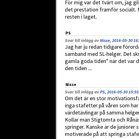
För mig var det tvärt om, jag gil
det prestation framför socialt.
resten i laget.
PS
Svar till inlägg av
Nisse, 2016-05-30 16
Jag har ju redan tidigare förord
samband med SL-helger. Det sku
gamla goda tiden" när det var då
den tiden ...
Nisse
Svar till inlägg av
PS, 2016-05-30 15:53
Om det är en stor motivationsfa
inga stafetter på våren som har
värdetävlingar på samma helger
Kollar man Stigtomta och Rånäs 
springer. Kanske är de juniorer
motiverade på att springa stafe