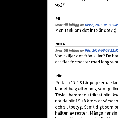
sig)?
PE
Svar till inlägg av
Nisse, 2016-05-30 08
Men tänk om det inte är det? ;)
Nisse
Svar till inlägg av
Pär, 2016-05-28 22:5
Vad skiljer det från killar? De h
att fler fortsätter med längre b
Pär
Redan i 17-18 får ju tjejerna klar
landet helg efter helg som gäll
Tävla i hemmadistriktet blir lik
när de blir 19 så krockar vårsä
och slutbetyg. Samtidigt som ba
hälften av resten. Många har si