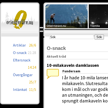
Orienterare.nu
Tiomila
Artiklar
26/6
O-snack
O-snack
21:28
Aktuell tråd
Eftersnack
10-milakaveln damklassen
14:24
Fundersam
Övergångar
I år hade 10-mila lanser
25/7
milakaveln. Slutresulta
kom i mål och var godk
Inlänkat
11/5
an utmaningen, och de
sprungit damkaveln kor