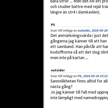
bara utför ... Men det ÄR ett pro
och studier bättre med rejäl trä
längre än str4 i damkavlen).
PS
Svar till inlägg av
outsider, 2016-05-20
Det anmärkningsvärda i just dett
gångerna jag känner till att han
ett samband. Han påstår att han 
kodsiffrorna så att det slog sli
men inte på kartan ...
outsider
Svar till inlägg av
PS, 2016-05-20 15:21
Sannolikheten finns alltid för a
nästa gång?
Jo jag känner till fall med uppr
inte lämpligt med namedropping