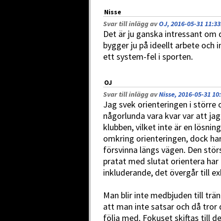
Nisse
Svar till inlägg av
OJ, 2016-05-31 11:33
Det är ju ganska intressant om 
bygger ju på ideellt arbete och 
ett system-fel i sporten.
OJ
Svar till inlägg av
Nisse, 2016-05-31 10
Jag svek orienteringen i större 
någorlunda vara kvar var att jag
klubben, vilket inte är en lösni
omkring orienteringen, dock har
försvinna längs vägen. Den stör
pratat med slutat orientera har o
inkluderande, det övergår till e
Man blir inte medbjuden till trän
att man inte satsar och då tror 
följa med. Fokuset skiftas till d