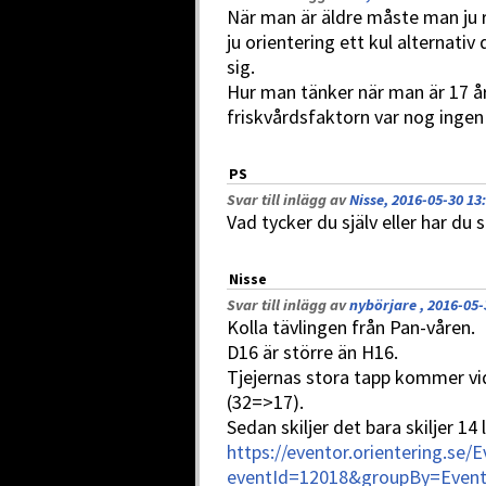
När man är äldre måste man ju r
ju orientering ett kul alternat
sig.
Hur man tänker när man är 17 år
friskvårdsfaktorn var nog ingen 
PS
Svar till inlägg av
Nisse, 2016-05-30 13
Vad tycker du själv eller har du 
Nisse
Svar till inlägg av
nybörjare , 2016-05-
Kolla tävlingen från Pan-våren.
D16 är större än H16.
Tjejernas stora tapp kommer vid
(32=>17).
Sedan skiljer det bara skiljer 1
https://eventor.orientering.se/
eventId=12018&groupBy=Event