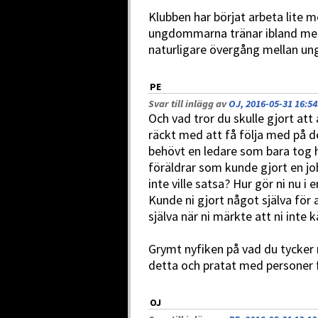
Klubben har börjat arbeta lite m
ungdommarna tränar ibland med
naturligare övergång mellan un
PE
Svar till inlägg av
OJ, 2016-05-31 16:54
Och vad tror du skulle gjort att
räckt med att få följa med på d
behövt en ledare som bara tog 
föräldrar som kunde gjort en jo
inte ville satsa? Hur gör ni nu i 
Kunde ni gjort något själva för 
själva när ni märkte att ni inte
Grymt nyfiken på vad du tycker 
detta och pratat med personer 
OJ