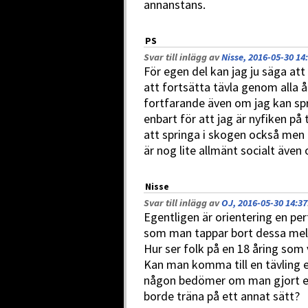
annanstans.
PS
Svar till inlägg av
Nisse, 2016-05-30 14
För egen del kan jag ju säga att
att fortsätta tävla genom alla år
fortfarande även om jag kan spr
enbart för att jag är nyfiken på 
att springa i skogen också men
är nog lite allmänt socialt även
Nisse
Svar till inlägg av
OJ, 2016-05-30 14:37
Egentligen är orientering en pe
som man tappar bort dessa mell
Hur ser folk på en 18 åring som 
Kan man komma till en tävling e
någon bedömer om man gjort en b
borde träna på ett annat sätt?