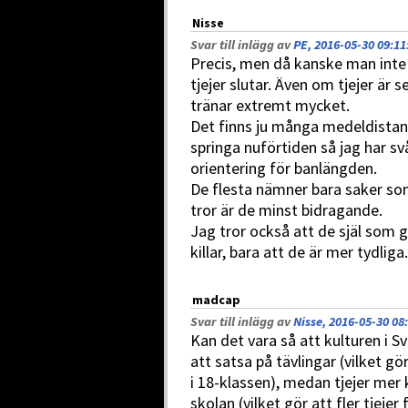
Nisse
Svar till inlägg av
PE, 2016-05-30 09:11
Precis, men då kanske man inte 
tjejer slutar. Även om tjejer är
tränar extremt mycket.
Det finns ju många medeldistan
springa nuförtiden så jag har sv
orientering för banlängden.
De flesta nämner bara saker som 
tror är de minst bidragande.
Jag tror också att de själ som g
killar, bara att de är mer tydliga.
madcap
Svar till inlägg av
Nisse, 2016-05-30 08
Kan det vara så att kulturen i S
att satsa på tävlingar (vilket gör
i 18-klassen), medan tjejer mer 
skolan (vilket gör att fler tjejer