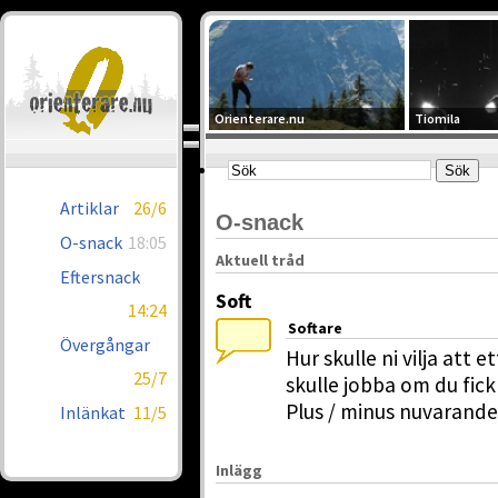
Orienterare.nu
Tiomila
Artiklar
26/6
O-snack
O-snack
18:05
Aktuell tråd
Eftersnack
Soft
14:24
Softare
Övergångar
Hur skulle ni vilja att 
25/7
skulle jobba om du fick
Plus / minus nuvarande
Inlänkat
11/5
Inlägg