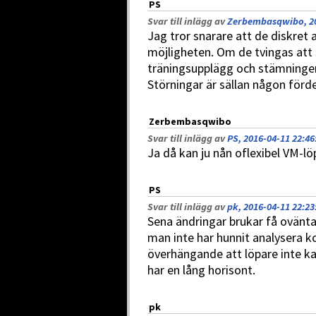
PS
Svar till inlägg av
Zerbembasqwibo, 20
Jag tror snarare att de diskret 
möjligheten. Om de tvingas att
träningsupplägg och stämningen 
Störningar är sällan någon förde
Zerbembasqwibo
Svar till inlägg av
PS, 2016-04-11 22:46
Ja då kan ju nån oflexibel VM-löp
PS
Svar till inlägg av
pk, 2016-04-11 22:23
Sena ändringar brukar få ovänta
man inte har hunnit analysera ko
överhängande att löpare inte ka
har en lång horisont.
pk