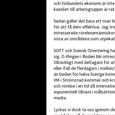
och förbundets ekonomi är inte 
kansliet till arbetsgrupper är rät
Sedan gäller det bara att man h
för att få dem effektiva. Jag t
intresserade rörelesemänniskor k
vissa av områdena som utpekat
SOFT och Svensk Orientering har
sig. O-Ringen i Boden blir intre
tillräckligt med deltagare för 
eller ifall de flerdagars i mell
än boden för halva Sverige komm
VM i Strömstad kommer och kräv
och rörelse i en tid då internat
exponentiell tillväxt i målsättni
media.
Lyckas vi dock ta oss igenom det