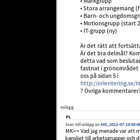
• Markgrupp
• Stora arrangemang (
• Barn- och ungdomsg
• Motionsgrupp (start 
• IT-grupp (ny)
Är det rätt att fortsät
Är det bra delmål? Kom
detta vad som beslut
fastnat i grönområdet 
oss på sidan 5 i
http://orientering.se
? Övriga kommentarer
Inlägg
PL
Svar till inlägg av
MK, 2012-07-14 08:4
MK>> Vad jag menade var att m
kansliet till arbetsgrupper och 