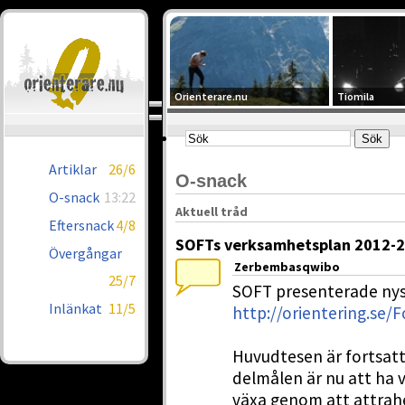
Orienterare.nu
Tiomila
Artiklar
26/6
O-snack
O-snack
13:22
Aktuell tråd
Eftersnack
4/8
SOFTs verksamhetsplan 2012-
Övergångar
Zerbembasqwibo
25/7
SOFT presenterade nys
Inlänkat
11/5
http://orientering.se
Huvudtesen är fortsatt 
delmålen är nu att ha 
växa genom att attrahe