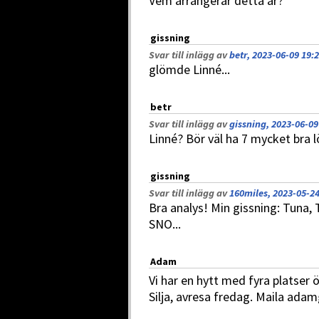
Vem arrangerar detta år?
gissning
Svar till inlägg av
betr, 2023-06-09 19:
glömde Linné...
betr
Svar till inlägg av
gissning, 2023-06-09
Linné? Bör väl ha 7 mycket bra 
gissning
Svar till inlägg av
160miles, 2023-05-24
Bra analys! Min gissning: Tuna,
SNO...
Adam
Vi har en hytt med fyra platser
Silja, avresa fredag. Maila ad