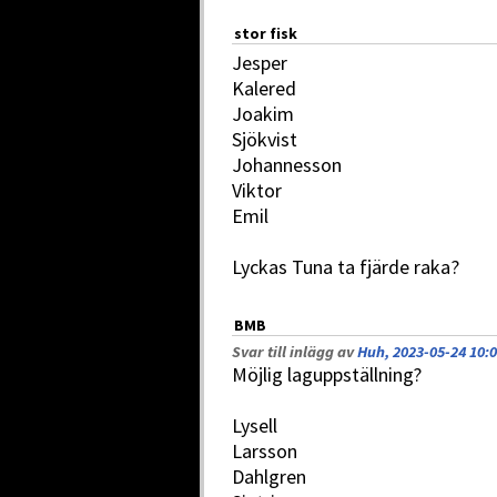
stor fisk
Jesper
Kalered
Joakim
Sjökvist
Johannesson
Viktor
Emil
Lyckas Tuna ta fjärde raka?
BMB
Svar till inlägg av
Huh, 2023-05-24 10:
Möjlig laguppställning?
Lysell
Larsson
Dahlgren