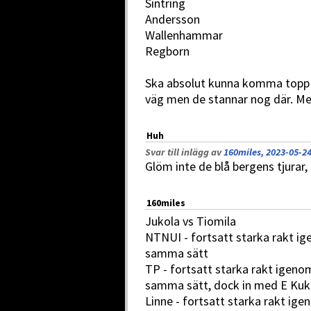
Sintring
Andersson
Wallenhammar
Regborn
Ska absolut kunna komma topp 2
väg men de stannar nog där. Men
Huh
Svar till inlägg av
160miles, 2023-05-24
Glöm inte de blå bergens tjurar
160miles
Jukola vs Tiomila
NTNUI - fortsatt starka rakt i
samma sätt
TP - fortsatt starka rakt igeno
samma sätt, dock in med E Ku
Linne - fortsatt starka rakt ig