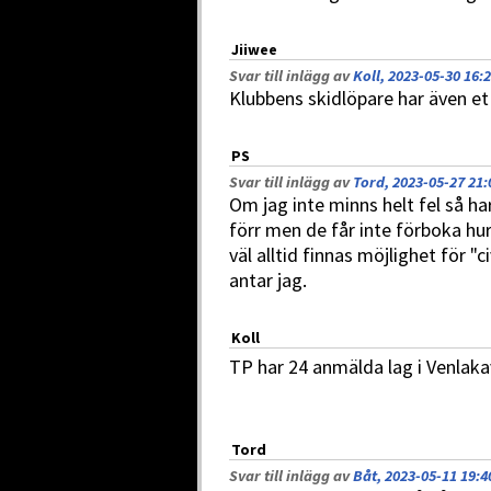
Jiiwee
Svar till inlägg av
Koll, 2023-05-30 16:
Klubbens skidlöpare har även et 
PS
Svar till inlägg av
Tord, 2023-05-27 21:
Om jag inte minns helt fel så har 
förr men de får inte förboka hu
väl alltid finnas möjlighet för "ci
antar jag.
Koll
TP har 24 anmälda lag i Venlaka
Tord
Svar till inlägg av
Båt, 2023-05-11 19:4