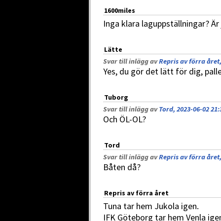
1600miles
Inga klara laguppställningar? Är 
Lätte
Svar till inlägg av
Repris av förra året
Yes, du gör det lätt för dig, pall
Tuborg
Svar till inlägg av
Tord, 2023-06-02 21:
Och ÖL-OL?
Tord
Svar till inlägg av
Repris av förra året
Båten då?
Repris av förra året
Tuna tar hem Jukola igen.
IFK Göteborg tar hem Venla ige