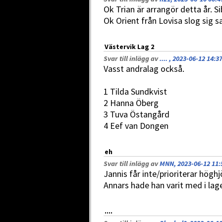
Ok Trian är arrangör detta år. S
Ok Orient från Lovisa slog sig 
Västervik Lag 2
Svar till inlägg av
.... , 2023-06-12 14:3
Vasst andralag också.
1 Tilda Sundkvist
2 Hanna Öberg
3 Tuva Östangård
4 Eef van Dongen
eh
Svar till inlägg av
MNN, 2023-06-12 11:
Jannis får inte/prioriterar högh
Annars hade han varit med i lag
....