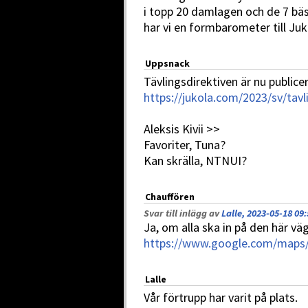
i topp 20 damlagen och de 7 bäs
har vi en formbarometer till Juk
Uppsnack
Tävlingsdirektiven är nu public
https://jukola.com/2023/sv/tavl
Aleksis Kivii >>
Favoriter, Tuna?
Kan skrälla, NTNUI?
Chauffören
Svar till inlägg av
Lalle, 2023-05-18 09:
Ja, om alla ska in på den här väg
https://www.google.com/map
Lalle
Vår förtrupp har varit på plats.