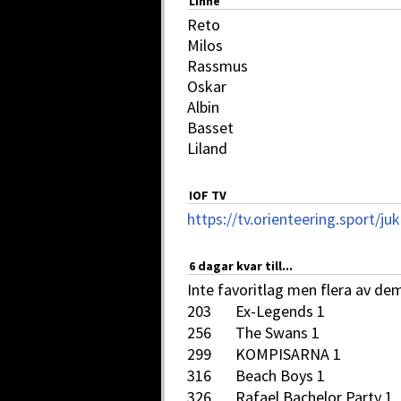
Linne
Reto
Milos
Rassmus
Oskar
Albin
Basset
Liland
IOF TV
https://tv.orienteering.sport/ju
6 dagar kvar till...
Inte favoritlag men flera av de
203 Ex-Legends 1
256 The Swans 1
299 KOMPISARNA 1
316 Beach Boys 1
326 Rafael Bachelor Party