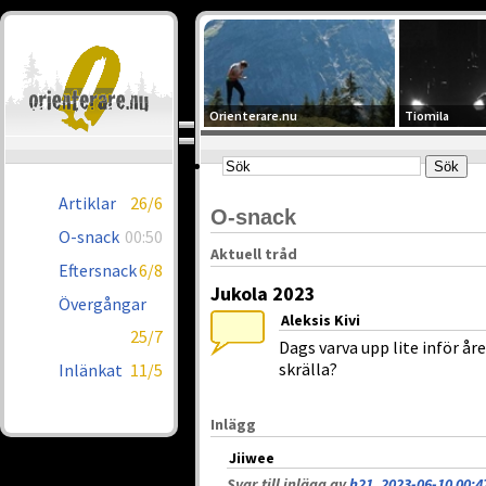
Orienterare.nu
Tiomila
Artiklar
26/6
O-snack
O-snack
00:50
Aktuell tråd
Eftersnack
6/8
Jukola 2023
Övergångar
Aleksis Kivi
25/7
Dags varva upp lite inför åre
skrälla?
Inlänkat
11/5
Inlägg
Jiiwee
Svar till inlägg av
h21, 2023-06-10 00:4