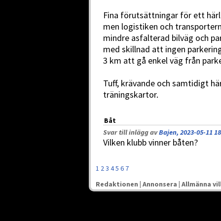
Fina förutsättningar för ett här
men logistiken och transportern
mindre asfalterad bilväg och par
med skillnad att ingen parkering
3 km att gå enkel väg från parke
Tuff, krävande och samtidigt hä
träningskartor.
Båt
Svar till inlägg av
Bajen, 2023-05-11 18
Vilken klubb vinner båten?
1
2
3
4
5
6
7
Redaktionen
|
Annonsera
|
Allmänna vil