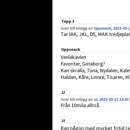
Topp 3
Svar till inlägg av
Uppsnack, 2023-05-2
Tar IAK, JKL, DS, MAK tredjepla
Uppsnack
Venlakavlen
Favoriter, Göteborg?
Kan skrälla, Tuna, Nydalen, Kale
Halden, Kåre, Linnré, Tisaren, 
JJ
Svar till inlägg av
JJ, 2023-05-22 13:30
:
Från 10mila alltså.
JJ
Kan någon med mycket fritid räk