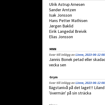
Ulrik Astrup Arnesen
Sander Arntzen
Isak Jonsson
Hans Petter Mathisen
Jørgen Baklid
Eirik Langedal Breivik
Elias Jonsson
MNN
Svar till inlägg av
Linne, 2023-06-12 08
Jannis Bonek petad eller skada
vecka sen
Grym
Svar till inlägg av
Linne, 2023-06-12 08
llägstanivå på det laget!! Liland
'övermän' på sin sträcka