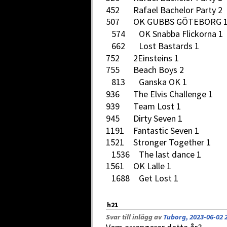
452 Rafael Bachelor P
507 OK GUBBS GÖTEBO
574 OK Snabba Flickorna
662 Lost Bastards 1
752 2Einsteins 1
755 Beach Boys 2
813 Ganska OK 1
936 The Elvis Challenge
939 Team Lost 1
945 Dirty Seven 1
1191 Fantastic Seven 1
1521 Stronger Together
1536 The last dance 1
1561 OK Lalle 1
1688 Get Lost 1
h21
Svar till inlägg av
Tuborg, 2023-06-02 