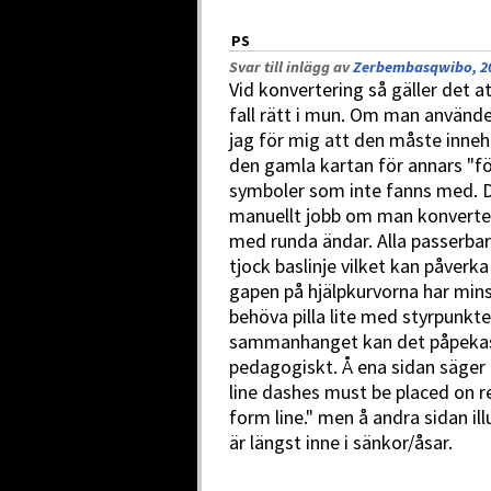
PS
Svar till inlägg av
Zerbembasqwibo, 20
Vid konvertering så gäller det att
fall rätt i mun. Om man använde
jag för mig att den måste inneh
den gamla kartan för annars "för
symboler som inte fanns med.
manuellt jobb om man konvertera
med runda ändar. Alla passerba
tjock baslinje vilket kan påverk
gapen på hjälpkurvorna har min
behöva pilla lite med styrpunkter
sammanhanget kan det påpekas a
pedagogiskt. Å ena sidan säger
line dashes must be placed on r
form line." men å andra sidan i
är längst inne i sänkor/åsar.