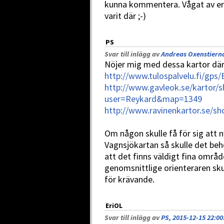
kunna kommentera. Vågat av er 
varit där ;-)
PS
Svar till inlägg av
Andreas Oxenstierna
Nöjer mig med dessa kartor där 
http://www.tulospalvelu.fi/gps
http://www.gavleok.se/kartor
user=Reykard&map=1349
http://www.ravinenkartor.se
Om någon skulle få för sig att
Vagnsjökartan så skulle det be
att det finns väldigt fina områd
genomsnittlige orienteraren sku
för krävande.
EriOL
Svar till inlägg av
PS, 2015-12-15 22:00