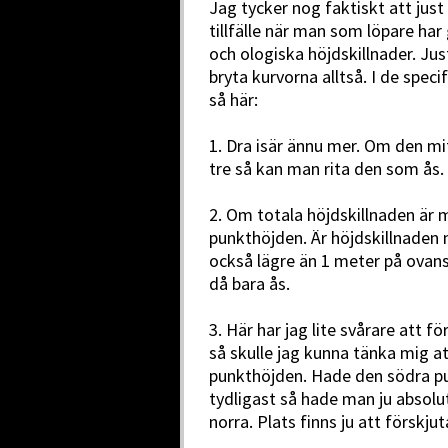
Jag tycker nog faktiskt att jus
tillfälle när man som löpare ha
och ologiska höjdskillnader. Ju
bryta kurvorna alltså. I de specif
så här:
1. Dra isär ännu mer. Om den mi
tre så kan man rita den som ås.
2. Om totala höjdskillnaden är m
punkthöjden. Är höjdskillnaden 
också lägre än 1 meter på ovans
då bara ås.
3. Här har jag lite svårare att f
så skulle jag kunna tänka mig a
punkthöjden. Hade den södra pu
tydligast så hade man ju absolu
norra. Plats finns ju att förskjuta