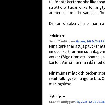
till för att kartorna ska likadan
så att orättvisan olika terrängt
är mer eller mindre vana (läs 
Därför försöker vi ha en norm at
nybörjare
Svar till inlägg av
Myran, 2015-12-15 1
Mina tankar är att jag tycker at
en del i kartnormen som dagens 
verkar fölga utan att löparna ver
kartor. Varför har man då med 
Minimums mått och tecken storl
i vad folk tycker fungerar bra. 
meningslösa.
Nybörjare
Svar till inlägg av
PS, 2015-12-16 16:16