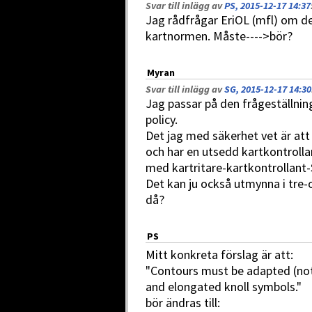
Svar till inlägg av
PS, 2015-12-17 14:37
Jag rådfrågar EriOL (mfl) om det 
kartnormen. Måste---->bör?
Myran
Svar till inlägg av
SG, 2015-12-17 14:30
Jag passar på den frågeställnin
policy.
Det jag med säkerhet vet är att
och har en utsedd kartkontrollan
med kartritare-kartkontrollant
Det kan ju också utmynna i tre-
då?
PS
Mitt konkreta förslag är att:
"Contours must be adapted (not
and elongated knoll symbols."
bör ändras till: