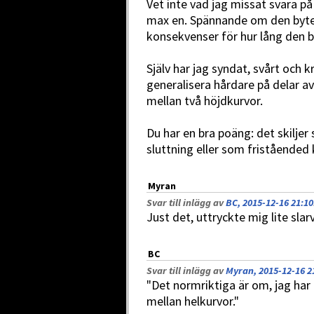
Vet inte vad jag missat svara på
max en. Spännande om den byter 
konsekvenser för hur lång den bl
Själv har jag syndat, svårt och 
generalisera hårdare på delar av
mellan två höjdkurvor.
Du har en bra poäng: det skiljer 
sluttning eller som friståended
Myran
Svar till inlägg av
BC, 2015-12-16 21:10
Just det, uttryckte mig lite sla
BC
Svar till inlägg av
Myran, 2015-12-16 2
"Det normriktiga är om, jag har 
mellan helkurvor."