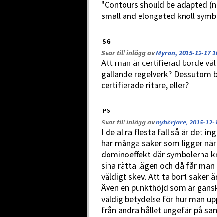
"Contours should be adapted (no
small and elongated knoll symbo
SG
Svar till inlägg av
Myran, 2015-12-17 1
Att man är certifierad borde väl
gällande regelverk? Dessutom bo
certifierade ritare, eller?
PS
Svar till inlägg av
nybörjare, 2015-12-1
I de allra flesta fall så är det 
har många saker som ligger nära 
dominoeffekt där symbolerna knu
sina rätta lägen och då får man 
väldigt skev. Att ta bort saker ä
Även en punkthöjd som är gansk
väldig betydelse för hur man u
från andra hållet ungefär på s