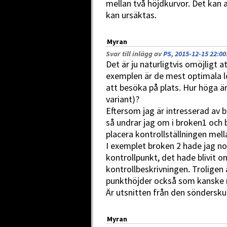
mellan två höjdkurvor. Det kan 
kan ursäktas.
Myran
Svar till inlägg av
PS, 2015-12-15 22:00
Det är ju naturligtvis omöjligt 
exemplen är de mest optimala lö
att besöka på plats. Hur höga ä
variant)?
Eftersom jag är intresserad av 
så undrar jag om i broken1 och b
placera kontrollställningen mel
I exemplet broken 2 hade jag n
kontrollpunkt, det hade blivit on
kontrollbeskrivningen. Troligen
punkthöjder också som kanske m
Är utsnitten från den söndersk
Myran