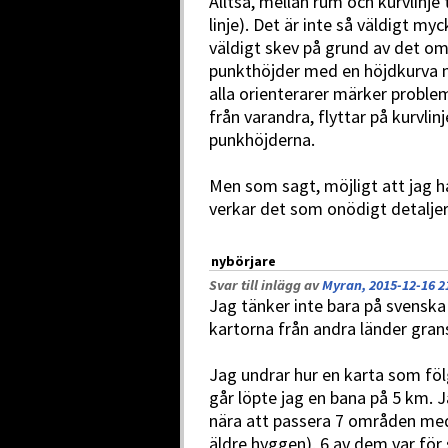
Alltså, mellan rum och kurvlinje
linje). Det är inte så väldigt myc
väldigt skev på grund av det 
punkthöjder med en höjdkurva me
alla orienterarer märker proble
från varandra, flyttar på kurvlin
punkhöjderna.
Men som sagt, möjligt att jag ha
verkar det som onödigt detaljer
nybörjare
Svar till inlägg av
Myran, 2015-12-16 2
Jag tänker inte bara på svenska
kartorna från andra länder gra
Jag undrar hur en karta som fö
går löpte jag en bana på 5 km. J
nära att passera 7 områden med 4
äldre hyggen), 6 av dem var fö