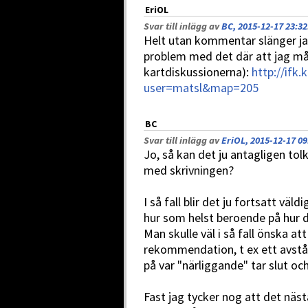
EriOL
Svar till inlägg av
BC, 2015-12-17 23:32
Helt utan kommentar slänger jag
problem med det där att jag mås
kartdiskussionerna):
http://ifk
user=matsl&map=205
BC
Svar till inlägg av
EriOL, 2015-12-17 09
Jo, så kan det ju antagligen to
med skrivningen?
I så fall blir det ju fortsatt väld
hur som helst beroende på hur d
Man skulle väl i så fall önska at
rekommendation, t ex ett avstå
på var "närliggande" tar slut oc
Fast jag tycker nog att det näs