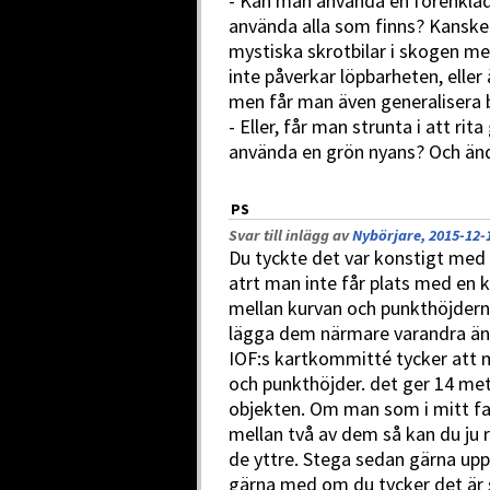
- Kan man använda en förenklad
använda alla som finns? Kanske
mystiska skrotbilar i skogen me
inte påverkar löpbarheten, eller
men får man även generalisera b
- Eller, får man strunta i att ri
använda en grön nyans? Och änd
PS
Svar till inlägg av
Nybörjare, 2015-12-
Du tyckte det var konstigt med
atrt man inte får plats med en 
mellan kurvan och punkthöjdern
lägga dem närmare varandra än 
IOF:s kartkommitté tycker att 
och punkthöjder. det ger 14 me
objekten. Om man som i mitt fal
mellan två av dem så kan du ju rä
de yttre. Stega sedan gärna up
gärna med om du tycker det är 