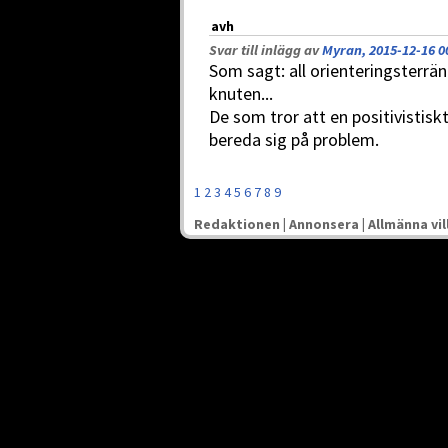
avh
Svar till inlägg av
Myran, 2015-12-16 0
Som sagt: all orienteringsterr
knuten...
De som tror att en positivistiskt
bereda sig på problem.
1
2
3
4
5
6
7
8
9
Redaktionen
|
Annonsera
|
Allmänna vil