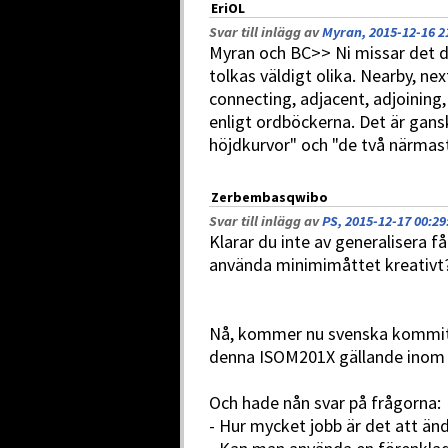
EriOL
Svar till inlägg av
Myran, 2015-12-16 2
Myran och BC>> Ni missar det d
tolkas väldigt olika. Nearby, nex
connecting, adjacent, adjoining,
enligt ordböckerna. Det är gans
höjdkurvor" och "de två närmast
Zerbembasqwibo
Svar till inlägg av
PS, 2015-12-17 00:29
Klarar du inte av generalisera f
använda minimimåttet kreativt?
Nå, kommer nu svenska kommittén
denna ISOM201X gällande inom 
Och hade nån svar på frågorna:
- Hur mycket jobb är det att än