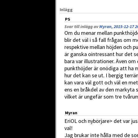
Inlägg
PS
Svar till inlägg av
Myran, 2015-12-17 2
Om du menar mellan punkthöjde
blir det väl i så fall frågas om
respektive mellan höjden och pu
är ganska ointressant hur det se
bara var illustrationer. Även om 
punkthöjder är onödiga att ha m
hur det kan se ut. I bergig terrä
kan vara väl gott och väl en me
ens en bråkdel av den markyta
vilket är ungefär som tre tvåru
Myran
EriOL och nybörjare> det var jus
val!
Jag brukar inte hålla med de so