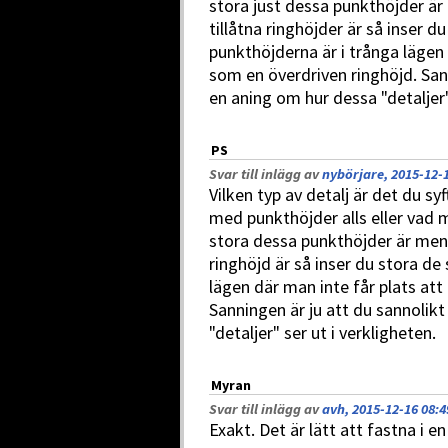
stora just dessa punkthöjder ä
tillåtna ringhöjder är så inser d
punkthöjderna är i trånga lägen 
som en överdriven ringhöjd. Sann
en aning om hur dessa "detaljer"
PS
Svar till inlägg av
nybörjare, 2015-12-1
Vilken typ av detalj är det du sy
med punkthöjder alls eller vad 
stora dessa punkthöjder är men 
ringhöjd är så inser du stora de
lägen där man inte får plats att
Sanningen är ju att du sannolikt
"detaljer" ser ut i verkligheten.
Myran
Svar till inlägg av
avh, 2015-12-16 08:4
Exakt. Det är lätt att fastna i e