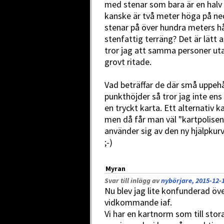
med stenar som bara är en halv
kanske är två meter höga på ne
stenar på över hundra meters hå
stenfattig terräng? Det är lätt 
tror jag att samma personer uta
grovt ritade.
Vad beträffar de där små uppehål
punkthöjder så tror jag inte en
en tryckt karta. Ett alternativ ka
men då får man väl "kartpolisen"
använder sig av den ny hjälpkurva
;-)
Myran
Svar till inlägg av
nybörjare, 2015-12-1
Nu blev jag lite konfunderad öve
vidkommande iaf.
Vi har en kartnorm som till st