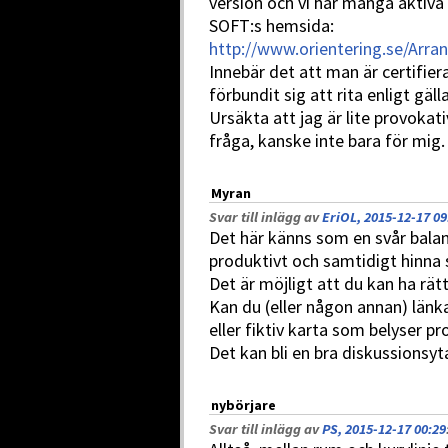
version och vi har många aktiva
SOFT:s hemsida:
http://www.orientering.se/Arra
Innebär det att man är certifier
förbundit sig att rita enligt gä
Ursäkta att jag är lite provoka
fråga, kanske inte bara för mig.
Myran
Svar till inlägg av
EriOL, 2015-12-17 09
Det här känns som en svår bala
produktivt och samtidigt hinna s
Det är möjligt att du kan ha rätt
Kan du (eller någon annan) länk
eller fiktiv karta som belyser p
Det kan bli en bra diskussionsyta
nybörjare
Svar till inlägg av
PS, 2015-12-17 00:29