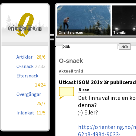
Orienterare.nu
Tiomila
Artiklar
26/6
O-snack
O-snack
22:33
Aktuell tråd
Eftersnack
Utkast ISOM 201x är publicerad
14:24
Nisse
Övergångar
Det finns väl inte en 
25/7
denna?
;-) Eller?
Inlänkat
11/5
http://orientering.no/
62b8-498d-9033-