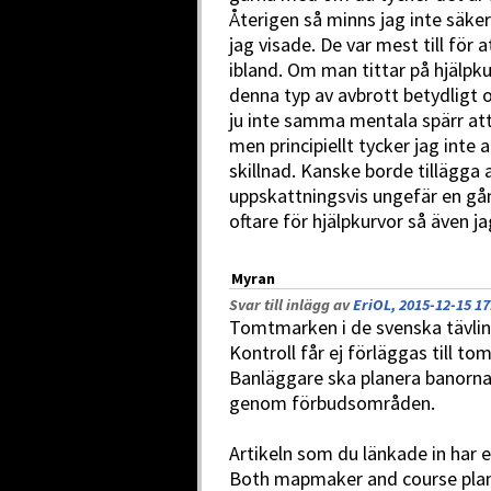
Återigen så minns jag inte säker
jag visade. De var mest till för a
ibland. Om man tittar på hjälpku
denna typ av avbrott betydligt o
ju inte samma mentala spärr att t
men principiellt tycker jag inte
skillnad. Kanske borde tillägga 
uppskattningsvis ungefär en gån
oftare för hjälpkurvor så även ja
Myran
Svar till inlägg av
EriOL, 2015-12-15 17
Tomtmarken i de svenska tävling
Kontroll får ej förläggas till 
Banläggare ska planera banorna 
genom förbudsområden.
Artikeln som du länkade in har en
Both mapmaker and course plann