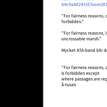
b4c9a4d2415f/isom20
"For fairness reasons, c
forbidden."
"For fairness reasons, i
uncrossable marsh."
Mycket ATA-band blir de
"For fairness reasons, 
is forbidden except
where passages are re
å-tusan