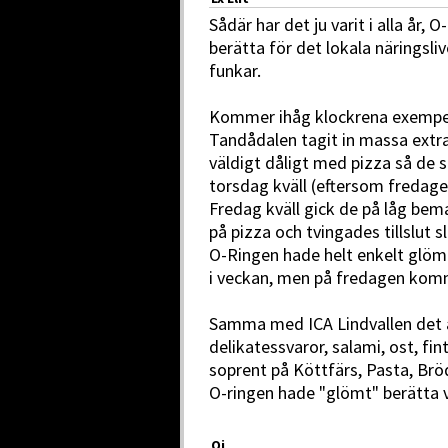
Sådär har det ju varit i alla år,
berätta för det lokala näringsl
funkar.
Kommer ihåg klockrena exempel 
Tandådalen tagit in massa extr
väldigt dåligt med pizza så de 
torsdag kväll (eftersom fredage
Fredag kväll gick de på låg be
på pizza och tvingades tillslut s
O-Ringen hade helt enkelt glömt 
i veckan, men på fredagen komme
Samma med ICA Lindvallen det 
delikatessvaror, salami, ost, fi
soprent på Köttfärs, Pasta, Bröd
O-ringen hade "glömt" berätta v
Oj