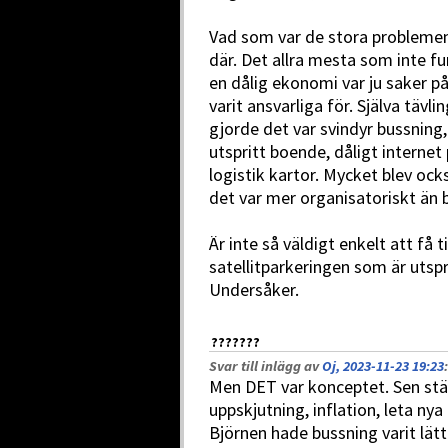
Vad som var de stora problemen
där. Det allra mesta som inte 
en dålig ekonomi var ju saker p
varit ansvarliga för. Själva tävl
gjorde det var svindyr bussning,
utspritt boende, dåligt internet 
logistik kartor. Mycket blev oc
det var mer organisatoriskt än b
Är inte så väldigt enkelt att få 
satellitparkeringen som är uts
Undersåker.
???????
Svar till inlägg av
Oj, 2023-11-23 19:23
:
Men DET var konceptet. Sen ställ
uppskjutning, inflation, leta nya
Björnen hade bussning varit lät