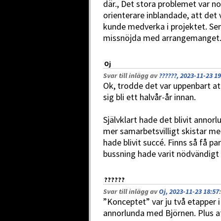
där., Det stora problemet var nog
orienterare inblandade, att det
kunde medverka i projektet. Sen 
missnöjda med arrangemanget
Oj
Svar till inlägg av
??????, 2023-11-23 19
Ok, trodde det var uppenbart a
sig bli ett halvår-år innan.
Självklart hade det blivit annor
mer samarbetsvilligt skistar me
hade blivit succé. Finns så få p
bussning hade varit nödvändigt
??????
Svar till inlägg av
Oj, 2023-11-23 18:57
:
”Konceptet” var ju två etapper i
annorlunda med Björnen. Plus a