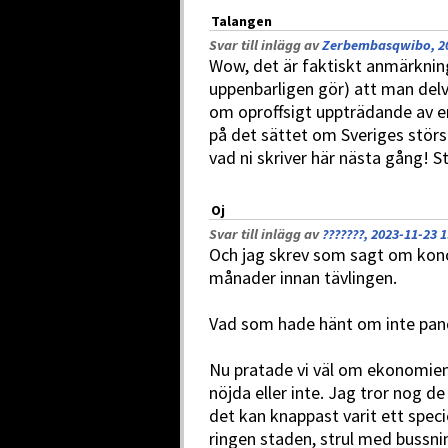
Talangen
Svar till inlägg av
Zerbembasqwibo, 20
Wow, det är faktiskt anmärknin
uppenbarligen gör) att man delvi
om oproffsigt uppträdande av en
på det sättet om Sveriges störs
vad ni skriver här nästa gång! S
Oj
Svar till inlägg av
???????, 2023-11-23 1
Och jag skrev som sagt om kon
månader innan tävlingen.
Vad som hade hänt om inte pand
Nu pratade vi väl om ekonomien 
nöjda eller inte. Jag tror nog d
det kan knappast varit ett specie
ringen staden, strul med bussni