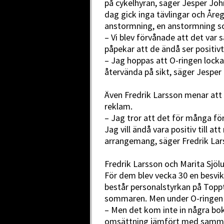
på cykelhyran, säger Jesper Jo
dag gick inga tävlingar och Åre
anstormning, en anstormning s
– Vi blev förvånade att det var 
påpekar att de ändå ser positivt
– Jag hoppas att O-ringen lock
återvända på sikt, säger Jesper
Även Fredrik Larsson menar att
reklam.
– Jag tror att det för många fö
Jag vill ändå vara positiv till a
arrangemang, säger Fredrik Lar
Fredrik Larsson och Marita Sjölu
För dem blev vecka 30 en besvik
består personalstyrkan på Toppt
sommaren. Men under O-ringen to
– Men det kom inte in några bok
omsättning jämfört med samma