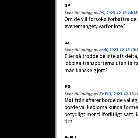
SP
Svar till inlägg av
PS, 2023-12-13 14:15
Om de vill försöka förbättra de
evenemanget, varför inte?
xx
Svar till inlägg av
asdf, 2023-12-13 13:
Eller så trodde de inte att delt
jobbiga transporterna utan ta tax
man kanske gjort?
PS
Svar till inlägg av
Ex Elit, 2023-12-13 1
Mat från affärer borde de väl eg
borde väl kedjorna kunna förmed
betydligt mer tillförlitligt sätt
det.
Ex Elit