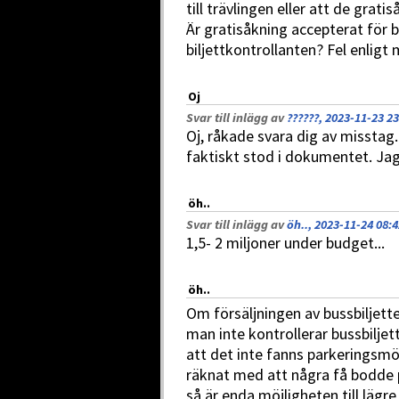
till trävlingen eller att de grati
Är gratisåkning accepterat för 
biljettkontrollanten? Fel enligt 
Oj
Svar till inlägg av
??????, 2023-11-23 23
Oj, råkade svara dig av missta
faktiskt stod i dokumentet. Jag h
öh..
Svar till inlägg av
öh.., 2023-11-24 08:4
1,5- 2 miljoner under budget...
öh..
Om försäljningen av bussbiljett
man inte kontrollerar bussbiljet
att det inte fanns parkeringsm
räknat med att några få bodde 
så är enda möjligheten till lägre