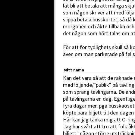
lät bli att betala att många skj
som någon skriver att medföljare 
slippa betala busskortet, så då 
morgonen och åkte tillbaka och 
det någon som hört talas om at
För att för tydlighets skull så 
även om man parkerade på fel st
Mitt namn
Kan det vara så att de räknade 
medföljande/"publik" på tävlinga
som sprang tävlingarna. De andr
på tävlingarna en dag. Egentlige
fyra dagar men pga busskaoset
köpte bara biljett till den dagen
Här kan jag tänka mig att O-rin
Jag har svårt att tro att folk å
biljett i någon större utsträckni