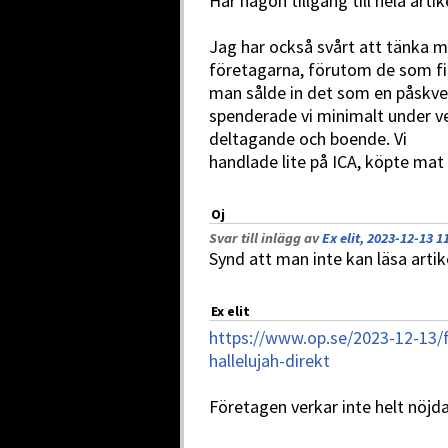
Har någon tillgång till hela artik
Jag har också svårt att tänka m
företagarna, förutom de som fic
man sålde in det som en påskve
spenderade vi minimalt under v
deltagande och boende. Vi
handlade lite på ICA, köpte mat
Oj
Svar till inlägg av
Ex elit, 2023-12-13 1
Synd att man inte kan läsa art
Ex elit
https://www.op.se/2023-12-13/
hallelujah-direkt
Företagen verkar inte helt nöjd