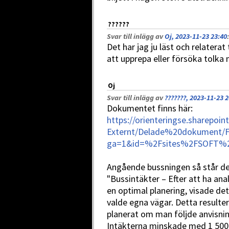
??????
Svar till inlägg av
Oj, 2023-11-23 23:40
:
Det har jag ju läst och relaterat 
att upprepa eller försöka tolka 
Oj
Svar till inlägg av
???????, 2023-11-23 2
Dokumentet finns här:
https://orienteringse.sharepoin
Externt/Delade%20dokument/Fo
ga=1&id=%2Fsites%2FSOFT%
Angående bussningen så står de
"Bussintäkter – Efter att ha anal
en optimal planering, visade det
valde egna vägar. Detta resulte
planerat om man följde anvisni
Intäkterna minskade med 1 500 