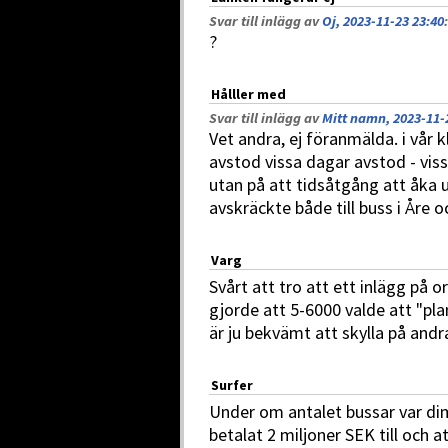
Svar till inlägg av
Oj, 2023-11-23 23:40
:
?
Hålller med
Svar till inlägg av
Mitt namn, 2023-11-
Vet andra, ej föranmälda. i vår 
avstod vissa dagar avstod - vis
utan på att tidsåtgång att åka
avskräckte både till buss i Åre 
Varg
Svårt att tro att ett inlägg på o
gjorde att 5-6000 valde att "pla
är ju bekvämt att skylla på andr
Surfer
Under om antalet bussar var di
betalat 2 miljoner SEK till och 