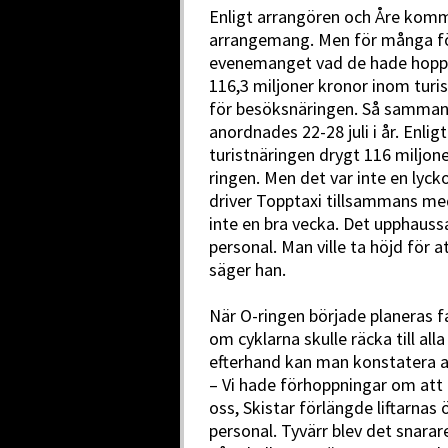
Enligt arrangören och Åre kommu
arrangemang. Men för många för
evenemanget vad de hade hoppa
116,3 miljoner kronor inom turi
för besöksnäringen. Så samma
anordnades 22-28 juli i år. Enl
turistnäringen drygt 116 miljo
ringen. Men det var inte en lyck
driver Topptaxi tillsammans med
inte en bra vecka. Det upphauss
personal. Man ville ta höjd för 
säger han.
När O-ringen började planeras f
om cyklarna skulle räcka till al
efterhand kan man konstatera at
– Vi hade förhoppningar om att O
oss, Skistar förlängde liftarnas 
personal. Tyvärr blev det snara