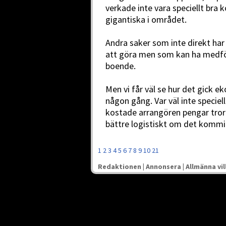
verkade inte vara speciellt bra
gigantiska i området.
Andra saker som inte direkt h
att göra men som kan ha medfört
boende.
Men vi får väl se hur det gick e
någon gång. Var väl inte speciel
kostade arrangören pengar tror j
bättre logistiskt om det kommit
1
2
3
4
5
6
7
8
9
10
21
Redaktionen
|
Annonsera
|
Allmänna vil