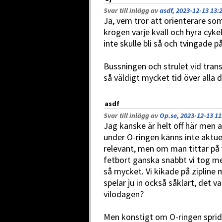
Svar till inlägg av
asdf, 2023-12-13 13:
Ja, vem tror att orienterare som
krogen varje kväll och hyra cyke
inte skulle bli så och tvingade på 
Bussningen och strulet vid tran
så väldigt mycket tid över alla 
asdf
Svar till inlägg av
Op.se, 2023-12-13 11
Jag kanske är helt off här men 
under O-ringen känns inte aktue
relevant, men om man tittar på 
fetbort ganska snabbt vi tog m
så mycket. Vi kikade på zipline
spelar ju in också såklart, det va
vilodagen?
Men konstigt om O-ringen spride