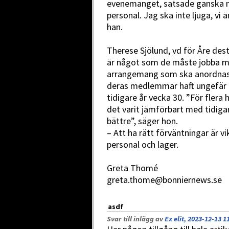
evenemanget, satsade ganska m
personal. Jag ska inte ljuga, vi 
han.
Therese Sjölund, vd för Åre des
är något som de måste jobba m
arrangemang som ska anordnas. 
deras medlemmar haft ungefär 
tidigare år vecka 30. ”För flera 
det varit jämförbart med tidigar
bättre”, säger hon.
– Att ha rätt förväntningar är v
personal och lager.
Greta Thomé
greta.thome@bonniernews.se
asdf
Svar till inlägg av
Ex elit, 2023-12-13 1