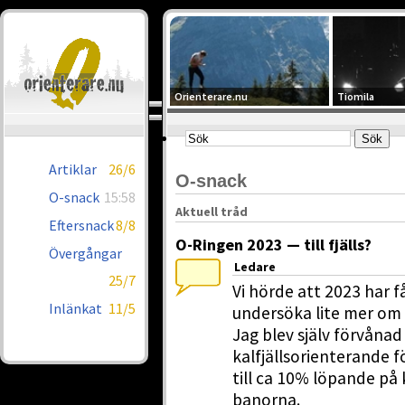
Orienterare.nu
Tiomila
Artiklar
26/6
O-snack
O-snack
15:58
Aktuell tråd
Eftersnack
8/8
O-Ringen 2023 — till fjälls?
Övergångar
Ledare
25/7
Vi hörde att 2023 har f
Inlänkat
11/5
undersöka lite mer om
Jag blev själv förvånad
kalfjällsorienterande 
till ca 10% löpande på k
banorna.