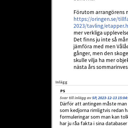
Förutom arrangörens 
https://oringen.se/tillf
2023/tavling/etapper.
mer verkliga upplevels
Det finns ju inte så må
jämföra med men Vålåda
gånger, men den skogen 
skulle vilja ha mer obj
nästa års sommarinves
Inlägg
PS
Svar till inlägg av
SP, 2023-12-13 15:04
:
Därför att antingen måste man
som kedjorna rimligtvis redan ha
formuleringar som man kan tolk
har ju råa fakta i sina database