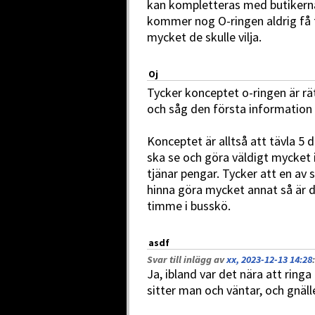
kan kompletteras med butikernas
kommer nog O-ringen aldrig få til
mycket de skulle vilja.
Oj
Tycker konceptet o-ringen är rät
och såg den första informatio
Konceptet är alltså att tävla 5
ska se och göra väldigt mycket 
tjänar pengar. Tycker att en av 
hinna göra mycket annat så är de
timme i busskö.
asdf
Svar till inlägg av
xx, 2023-12-13 14:28
:
Ja, ibland var det nära att ringa
sitter man och väntar, och gnälle