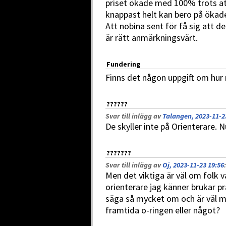
priset ökade med 100% trots att
knappast helt kan bero på ökade
Att nobina sent för få sig att d
är rätt anmärkningsvärt.
Fundering
Finns det någon uppgift om hur
??????
Svar till inlägg av
Talangen, 2023-11-2
De skyller inte på Orienterare. N
???????
Svar till inlägg av
Oj, 2023-11-23 19:56
:
Men det viktiga är väl om folk va
orienterare jag känner brukar 
säga så mycket om och är väl m
framtida o-ringen eller något?