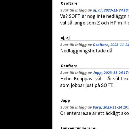
Osoftare
Svar till inlägg av
aj, aj, 2023-11-24 18
Va? SOFT är nog inte nedläggnin
väl så länge som Z och HP m fl 
aj, aj
Svar till inlägg av
Osoftare, 2023-11-24
Nedläggningshotade då
Osoftare
Svar till inlägg av
Japp, 2023-11-24 17
Hehe. Knappast väl… Är väl t ex 
som jobbar just på SOFT.
Japp
Svar till inlägg av
Varg, 2023-11-24 10:
Orienterare.se är ett äckligt sk
Länken fungerar ej