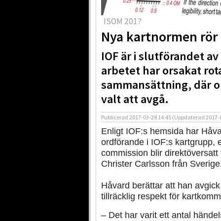
ISOM 201?
Nya kartnormen rör 
IOF är i slutförandet 
arbetet har orsakat rot
sammansättning, där o
valt att avgå.
Publicerad
2017-03-28 14:45
(Uppdaterad
2017-
Enligt IOF:s hemsida har Håva
ordförande i IOF:s kartgrupp,
commission blir direktöversatt
Christer Carlsson från Sverige
Håvard berättar att han avgick
tillräcklig respekt för kartkomm
– Det har varit ett antal händ