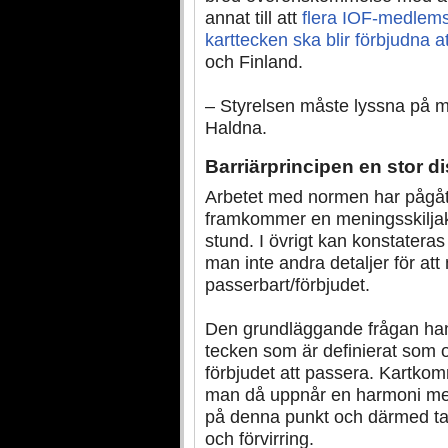
annat till att
flera IOF-medlemsl
karttecken ska blir förbjudna a
och Finland.
– Styrelsen måste lyssna på 
Haldna.
Barriärprincipen en stor d
Arbetet med normen har pågåt
framkommer en meningsskiljakt
stund. I övrigt kan konstateras 
man inte andra detaljer för at
passerbart/förbjudet.
Den grundläggande frågan hand
tecken som är definierat som o
förbjudet att passera. Kartkomm
man då uppnår en harmoni m
på denna punkt och därmed tar 
och förvirring.