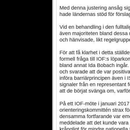
Med denna justering ansåg si
hade ländernas stöd för försla
Vid en behandling i den fulltal
även majoriteten bland dessa ne
och hänvisade, likt regelgruppe
För att få klarhet i detta stäl
formell fråga till IOF:s löpark
bland annat Ida Bobach ingår
och svarade att de var positiv
införa barriärprincipen även i
signaler från en representant f
att de börjat svänga om, varför
På ett IOF-möte i januari 2017 
orienteringskommittén strax för
densamma fortfarande var emo
meddelade att det kunde vara b
krångligt för mindre nationella 