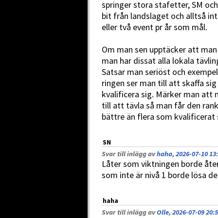
springer stora stafetter, SM oc
bit från landslaget och alltså in
eller två event pr år som mål.
Om man sen upptäcker att man 
man har dissat alla lokala tävling
Satsar man seriöst och exempelv
ringen ser man till att skaffa si
kvalificera sig. Märker man att 
till att tävla så man får den r
bättre än flera som kvalificerat 
SN
Svar till inlägg av
haha, 2026-07-10 13
Låter som viktningen borde återi
som inte är nivå 1 borde lösa de
haha
Svar till inlägg av
Olle, 2026-07-09 20: