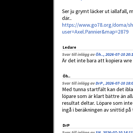
Ser ju grymt läcker ut iallafall, 
där..
https://www.go78.org/doma/s
user=Axel.Pannier&map=2879
Ledare
Svar till inlägg av
Öh.., 2026-07-10 20:
Är det inte bara att kopiera wre
Öh..
Svar till inlägg av
DrP , 2026-07-10 18:
Med tunna startfält kan det ibla
löpare som är klart bättre än al
resultat deltar. Löpare som inte
ingå i beräkningen av snittid på 
DrP
Svar till inlägg av
SN, 2026-07-10 14:11