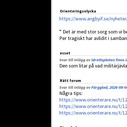
Orienteringsolycka
https://www.angbyif.se/nyhet
” Det är med stor sorg som vi b
Per tragiskt har avlidit i samba
esset
Svar till inlägg av
Idrottspluton finns 
Den som litar på vad militärjävlar
Rätt forum
Svar till inlägg av
Färgglad, 2026-08-0
Några tips:
https://www.orienterare.nu/t/1
https://www.orienterare.nu/t/1
https://www.orienterare.nu/t/1