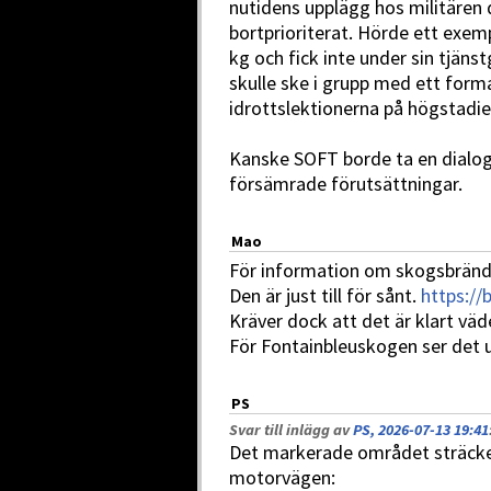
nutidens upplägg hos militären d
bortprioriterat. Hörde ett exem
kg och fick inte under sin tjänst
skulle ske i grupp med ett for
idrottslektionerna på högstadie
Kanske SOFT borde ta en dialo
försämrade förutsättningar.
Mao
För information om skogsbränder
Den är just till för sånt.
https://
Kräver dock att det är klart väde
För Fontainbleuskogen ser det u
PS
Svar till inlägg av
PS, 2026-07-13 19:41
Det markerade området sträcker
motorvägen: