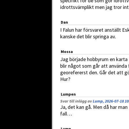
specifikt för de som gör idrottv
idrottsvärnplikt men jag tror int
Dan
I Falun har försvaret anställt E
kanske det blir springa av.
Mossa
Jag började hobbyrum en karta f
blir något som går att använda f
georefererst den. Går det att gö
Hur?
Lumpen
Svar till inlägg av
Lump, 2026-07-18 10
Ja, det kan gå. Men då har man g
fall…
Lump