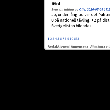
Nörd
Svar till inlägg av
Olle, 2026-07-09 17:
Jo, under lång tid var det "viktni
0 på nationell tävling, +2 på dis
Sverigelistan bildades.
1
2
3
4
5
6
7
8
9
10
633
Redaktionen
|
Annonsera
|
Allmänna vil