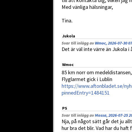
till att kontakta dig, vilken jag
Med vänliga hälsningar,
Tina.
Jukola
Svar till inlägg av
Wmoc, 2026-07-30 07
Det är väl inte värre än Jukola i 
Wmoc
85 km norr om medeldistansen, 
Flyglarmet gick i Lublin
https://www.aftonbladet.se/nyh
pinnedEntry=1484151
PS
Svar till inlägg av
Mossa, 2026-07-25 2
Nja, på något sätt går det ju all
hur bra det blir. Vad har du haft