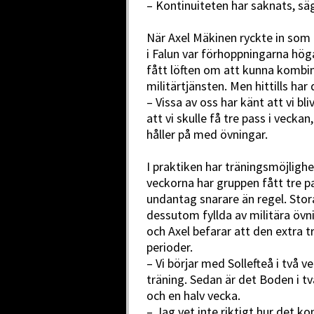
– Kontinuiteten har saknats, sä
När Axel Mäkinen ryckte in som 
i Falun var förhoppningarna hög
fått löften om att kunna kombin
militärtjänsten. Men hittills har
– Vissa av oss har känt att vi bli
att vi skulle få tre pass i veckan
håller på med övningar.
I praktiken har träningsmöjlighe
veckorna har gruppen fått tre pa
undantag snarare än regel. Stor
dessutom fyllda av militära övni
och Axel befarar att den extra 
perioder.
– Vi börjar med Sollefteå i två v
träning. Sedan är det Boden i tv
och en halv vecka.
– Jag vet inte riktigt hur det ko