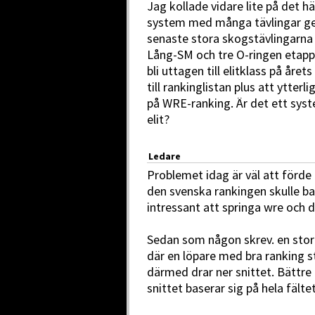
Jag kollade vidare lite på det hä
system med många tävlingar ger
senaste stora skogstävlingarna 
Lång-SM och tre O-ringen etappe
bli uttagen till elitklass på året
till rankinglistan plus att ytterli
på WRE-ranking. Är det ett syst
elit?
Ledare
Problemet idag är väl att förde
den svenska rankingen skulle bas
intressant att springa wre och
Sedan som någon skrev. en stor
där en löpare med bra ranking 
därmed drar ner snittet. Bättr
snittet baserar sig på hela fälte