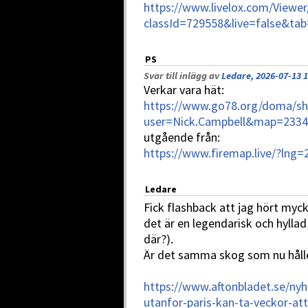
https://www.livelox.com/Viewer
classId=729558&live=false&tab
PS
Svar till inlägg av
Ledare, 2026-07-13 1
Verkar vara hät:
https://www.go78.org/doma/s
user=Nick.Campbell&map=2334
utgående från:
https://www.firemap.live/?ln
Ledare
Fick flashback att jag hört my
det är en legendarisk och hyllad
där?).
Är det samma skog som nu hålle
https://www.aftonbladet.se/ny
utanfor-paris-kan-ta-veckor-att