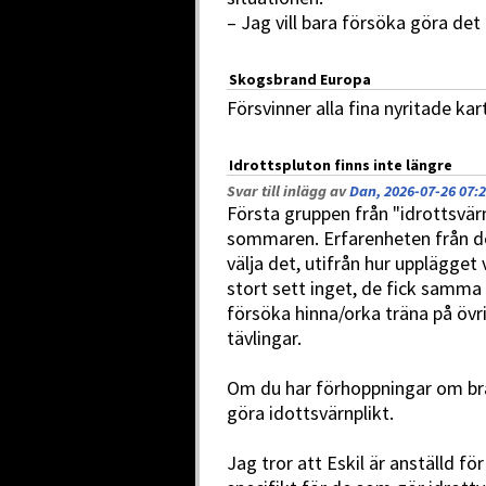
– Jag vill bara försöka göra det
Skogsbrand Europa
Försvinner alla fina nyritade kar
Idrottspluton finns inte längre
Svar till inlägg av
Dan, 2026-07-26 07:
Första gruppen från "idrottsvärn
sommaren. Erfarenheten från de
välja det, utifrån hur upplägget va
stort sett inget, de fick samma
försöka hinna/orka träna på övrig
tävlingar.
Om du har förhoppningar om bra r
göra idottsvärnplikt.
Jag tror att Eskil är anställd fö