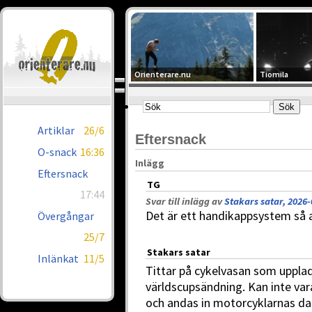
Orienterare.nu
Tiomila
Artiklar
26/6
Eftersnack
O-snack
16:36
Inlägg
Eftersnack
TG
17:44
Svar till inlägg av
Stakars satar, 2026-
Det är ett handikappsystem så at
Övergångar
25/7
Stakars satar
Inlänkat
11/5
Tittar på cykelvasan som uppla
världscupsändning. Kan inte vara
och andas in motorcyklarnas d