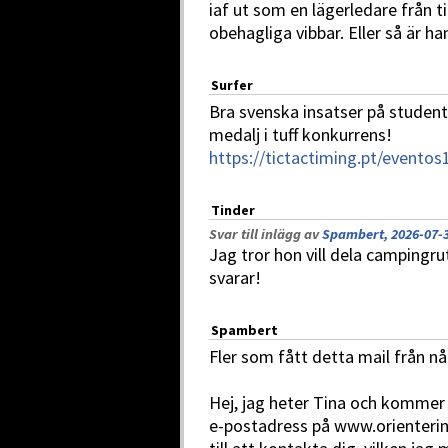
iaf ut som en lägerledare från ti
obehagliga vibbar. Eller så är ha
Surfer
Bra svenska insatser på studen
medalj i tuff konkurrens!
https://tictactiming.pt/evento
Tinder
Svar till inlägg av
Spambert, 2026-07-3
Jag tror hon vill dela campingr
svarar!
Spambert
Fler som fått detta mail från n
Hej, jag heter Tina och kommer 
e-postadress på www.orientering