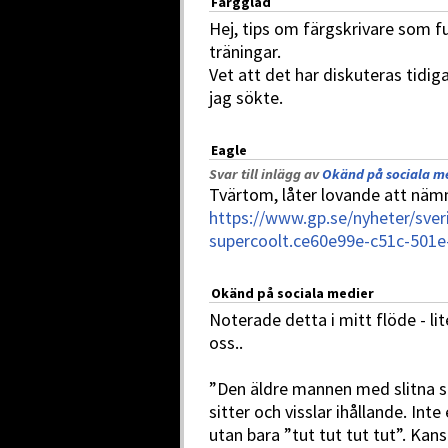
Färgglad
Hej, tips om färgskrivare som fu
träningar.
Vet att det har diskuteras tidig
jag sökte.
Eagle
Svar till inlägg av
Okänd på sociala me
Tvärtom, låter lovande att n
https://www.gp.se/nyheter/sveri
supercoolt.ce60e99e-c51c-501
Okänd på sociala medier
Noterade detta i mitt flöde - li
oss..
”Den äldre mannen med slitna
sitter och visslar ihållande. Inte
utan bara ”tut tut tut tut”. Kan