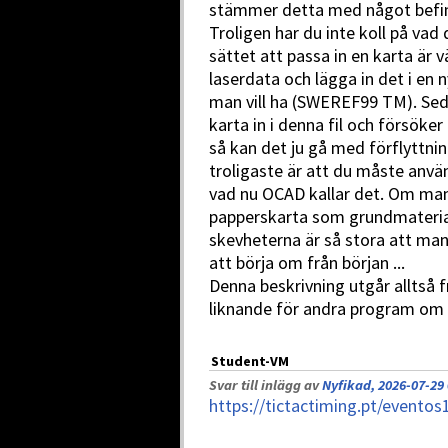
stämmer detta med något befin
Troligen har du inte koll på vad
sättet att passa in en karta är
laserdata och lägga in det i en
man vill ha (SWEREF99 TM). Sed
karta in i denna fil och försöker
så kan det ju gå med förflyttni
troligaste är att du måste anv
vad nu OCAD kallar det. Om man
papperskarta som grundmaterial 
skevheterna är så stora att man
att börja om från början ...
Denna beskrivning utgår alltså
liknande för andra program om 
Student-VM
Svar till inlägg av
Nyfikad, 2026-07-29 
https://tictactiming.pt/evento