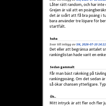
Låter rätt random, och har inte
Grejen är väl att en poängberäkn
det är svårt att få bra poäng i
bara använder tre löpare för b
startfält.
haha
Svar till inlägg av
SN, 2026-07-10 14:11
Det eller att begränsa antalet s
rankinglistan hade varit en enkel
Sedan gammalt
Får man bäst raknking på tävli
rankingpoäng. Om det sedan är u
så ökar chansen ytterligare. T
Öh..
Mitt intryck är att fler och fler