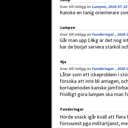
Svar till inlägg av
Lumpen, 2026-07-18 
Kanske en tanig orienterare so
Lumpen
Svar till inlägg av
Funderingar , 2026-0
Går man upp 14kg är det nog int
har de börjat servera starköl o
Nja
Svar till inlägg av
Funderingar , 2026-0
Låter som ett ickeproblem i s
försöka att inte bli antagen, och
bortaperioden kanske jämförbar
frivilligt göra lumpen ska man f
Funderingar
Hörde snack igår kväll att flera 
försvunnit pga militärtjänst, me