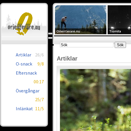
Orienterare.nu
Tiomila
Artiklar
26/6
Artiklar
O-snack
9/8
Eftersnack
00:17
Övergångar
25/7
Inlänkat
11/5