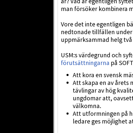
är? Vad är egentligen syfte
man försöker kombinera m
Vore det inte egentligen b
nedtonade tillfällen under 
uppmärksammad helg två gå
USM:s värdegrund och syf
förutsättningarna
på SOFT:
Att kora en svensk mäs
Att skapa en av årets 
tävlingar av hög kvali
ungdomar att, oavsett
välkomna.
Att utformningen på 
ledare ges möjlighet at