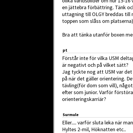
olika världsbilder om hur 15-16
en jättebra förbättring. Tänk o
uttagning till OLGY breddas till
toppen som slåss om platserna)
Bra att tänka utanför boxen me
pt
Förstår inte för vilka USM delt
är negativt och på vilket sätt?
Jag tyckte nog att USM var det 
på när det gäller orientering. D
tävling(för dom som vill), någo
efter som junior. Varför förstö
orienteringskarriär?
Surmule
Eller.... varför sluta leka när m
Hyltes 2-mil, Höknatten etc..