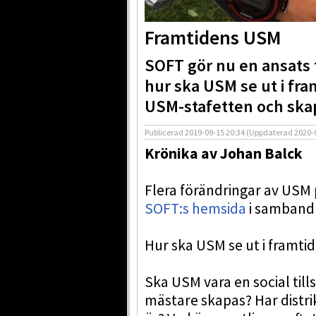
Framtidens USM
SOFT gör nu en ansats 
hur ska USM se ut i fram
USM-stafetten och skap
Publicerad
2019-09-15 20:34
(Uppdaterad
2020-
Krönika av Johan Balck
Flera förändringar av USM
SOFT:s hemsida
i samband 
Hur ska USM se ut i framti
Ska USM vara en social tills
mästare skapas? Har distri