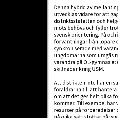
Denna hybrid av mellanting
utvecklas vidare för att ga
distriktsstafetten och helg
möts behövs och fyller trot
svensk orientering. På och 
förväntningar från löpare o
synkroniserade med varandr
ungdomarna som umgås me
varandra på OL-gymnasiet) 
skillnader kring USM.
Att distrikten inte har en s
föräldrarna till att hante
om att det ges helt olika f
kommer. Till exempel har v
resurser på förberedelser
på olika sätt stöttar på v