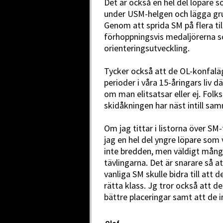
Det är också en hel del löpare s
under USM-helgen och lägga grun
Genom att sprida SM på flera ti
förhoppningsvis medaljörerna so
orienteringsutveckling.
Tycker också att de OL-konfaläg
perioder i våra 15-åringars liv d
om man elitsatsar eller ej. Fol
skidåkningen har näst intill sa
Om jag tittar i listorna över SM-
jag en hel del yngre löpare som
inte bredden, men väldigt många
tävlingarna. Det är snarare så a
vanliga SM skulle bidra till att d
rätta klass. Jg tror också att de
bättre placeringar samt att de i
Olof