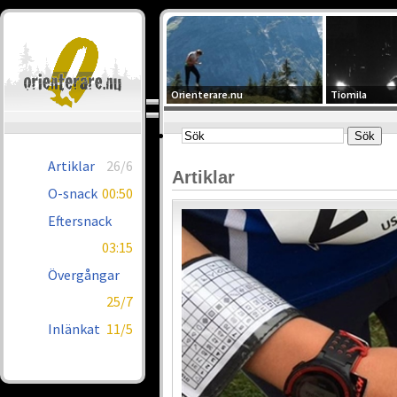
Orienterare.nu
Tiomila
Artiklar
26/6
Artiklar
O-snack
00:50
Eftersnack
03:15
Övergångar
25/7
Inlänkat
11/5