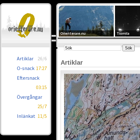
Orienterare.nu
Tiomila
Artiklar
26/6
Artiklar
O-snack
17:27
Eftersnack
03:15
Övergångar
25/7
Inlänkat
11/5