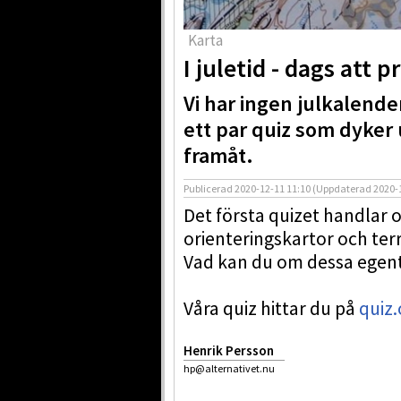
Karta
I juletid - dags att
Vi har ingen julkalender
ett par quiz som dyker
framåt.
Publicerad
2020-12-11 11:10
(Uppdaterad
2020-
Det första quizet handlar 
orienteringskartor och te
Vad kan du om dessa egent
Våra quiz hittar du på
quiz.
Henrik Persson
hp@alternativet.nu