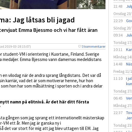
21:48
Jul
Onsdag 23/
a: Jag låtsas bli jagad
22:29
God
Söndag 20/
ervjuat Emma Bjessmo och vi har fått äran
09:34
Jul
Torsdag 17
rad
2019-03-28 15:07)
3 kommentarer
10:11
Kan
 student-VM i orientering i Kuortane, Finland. Sverige
Måndag 14
era medaljer. Emma Bjessmo vann damernas medeldistans
14:48
Näs
Fredag 11/
 en vilodag när de andra sprang långdistans. Det var då
11:10
I j
sin karriär, vad det är som motiverar henne, hur hon
ku
r som hon har som målsättning i sporten och i andra delar
Torsdag 27
06:45
Vem
nytt namn på elitnivå. Är det här ditt första
Måndag 27
?
22:37
Tov
örsta gången som jag sprang ett internationellt mästerskap
Jer
r-VM ett år. Men jag är ganska ny i
Torsdag 23
det var stort för mig att jag blev uttagen till EM. Jag