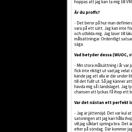
hoppas att jag kan ta mig till V
Är du proffs?
- Det beror på hur man definier
vara på ett sätt. Jag kan inte f
och utbilda mig. Jag läser till 
målsättningar. Ordentligt satsa
säga.
Vad betyder dessa (WUOC, st
- Min stora målsättning i år var 
fick inte riktigt ut vad jag vela
kände jag att alla är där under 
till det fullt ut. Så jag känner 
hävda mig så i landslaget. Jag l
chansen att lyckas få ihop ett b
Var det nästan ett perfekt 
- Jag är jättenöjd. Det var kul a
satsningen att jag kan hålla iho
vill jag såklart springa bra. De
efter på söndag. Där kommer jag 