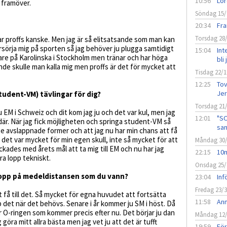
10:56
Lör
M framöver.
Söndag 15/
20:34
Fr
Torsdag 28
ar proffs kanske. Men jag är så elitsatsande som man kan
örsörja mig på sporten så jag behöver ju plugga samtidigt
15:04
Int
läkare på Karolinska i Stockholm men tränar och har höga
bli
nde skulle man kalla mig men proffs är det för mycket att
Tisdag 22/1
12:25
Tov
Jer
udent-VM) tävlingar för dig?
Torsdag 21
ju EM i Schweiz och dit kom jag ju och det var kul, men jag
12:01
"SO
t där. När jag fick möjligheten och springa student-VM så
san
lite avslappnade former och att jag nu har min chans att få
att det var mycket för min egen skull, inte så mycket för att
Måndag 30
yckades med årets mål att ta mig till EM och nu har jag
22:15
10m
ra lopp tekniskt.
Onsdag 25/
lopp på medeldistansen som du vann?
23:04
Inf
Fredag 23/
tt få till det. Så mycket för egna huvudet att fortsätta
11:58
Anm
p det när det behövs. Senare i år kommer ju SM i höst. Då
t är O-ringen som kommer precis efter nu. Det börjar ju dan
Måndag 12
göra mitt allra bästa men jag vet ju att det är tufft
19:59
Fö