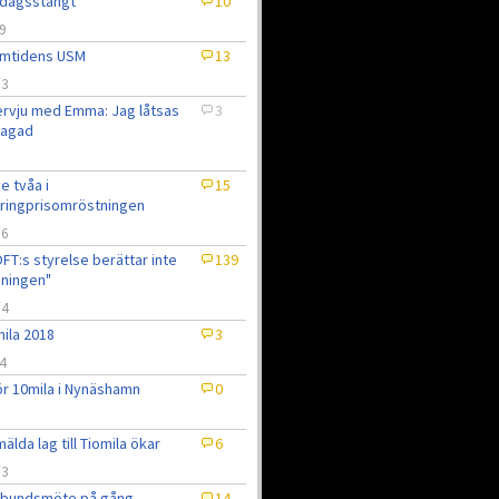
dagsstängt
10
9
amtidens USM
13
/3
ervju med Emma: Jag låtsas
3
 jagad
e tvåa i
15
ringprisomröstningen
/6
FT:s styrelse berättar inte
139
ningen"
/4
ila 2018
3
4
ör 10mila i Nynäshamn
0
3
älda lag till Tiomila ökar
6
/3
rbundsmöte på gång
14