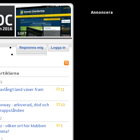
Annonsera
SOFT
Registrera mig
Logga in
rtiklarna
/8
 avlångt land växer fram
21
oway - arkiverad, död och
10
eruppstånden
2
z - vilken ort hör klubben
3
mma?
12