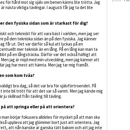
les för hård mot sig själv om benen känns lite trötta. Jag
r nästa viktiga tävlingar. I augusti får jag ta det lite
er den fysiska sidan som är starkast för dig?
skt och tekniskt för att vara bäst i världen, men jag ser
re på den tekniska sidan än på den fysiska. Jag känner
jag får ut. Det var därför så kul att lyckas på en
centuellt mer teknisk än en lång. På en lång kan man ta
bbt på en långsträcka. Därför var det också häftigt att
. Men jag är nöjd med min utveckling, men jag känner att
där jag har mest att hämta. Men jag tar mig framåt.
 den som kom tvåa?
väldigt bra dag, så det var bra för självförtroendet. På
 inte bli trött för att det var så varmt. Men jag kände mig
ju skillnad från tävling till tävling.
 på att springa eller på att orientera?
m man börjar fokusera alldeles för mycket på att man ska
ckså uppleva att jag glömmer bort just att orientera. Jag
afett, att nån kanske är ganska tätt bakom och att jag inte