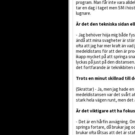
program. Man får inte vara allde
tar en dag i taget men SM i höst ä
lugnare.
Är det den tekniska sidan ell
- Jag behöver höja mig både fysi
ändå att mina svagheter är stör
ofta att jag har mer kraft än vad 
medeldistans för att den är pro
ikapp mycket på att springa sna
lyckas på just på den distansen
det fortfarande är teknikbiten 
Trots en minut skillnad till
(Skrattar) - Ja, men jag hade en 
medeldistansen var det svårt att
stark hela vägen runt, men det är 
Är det viktigare att ha fokus
- Det är en hårfin avvägning. O
springa fortare, då brukar jag o
brukar ofta låtsas att det är st