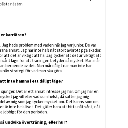
 bästa nästan.
der karriären?
gt. Jag hade problem med vaden när jag var junior. De var
äna annat. Jag har inte haft nåt stort avbrott pga skador.
ror att det är viktigt att ha. Jag tycker att det är viktigt att
i sånt läge för att träningen betyder så mycket. Man mår
stan beroende av det. Man mår dåligt när man inte har
ha nån strategi för vad man ska göra.
att inte hamna i ett dåligt läge?
h sjunger. Det är ett annat intresse jag har. Om jag har en
mycket jag vill eller vad som helst, då sätter jag mig
n del av mig som jag tycker mycket om. Det känns som om
t är inte hela livet. Det gäller bara att hitta nåt sånt, nåt
re jobbigt för den perioden.
så undvika överträning, eller hur?