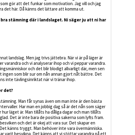
som gör att det funkar som motivation. Jag vill och jag
a det här. Då känns det lättare att komma ut.
bra stämning där i landslaget. Ni säger ju att ni har
nnat landslag. Men jag trivs jättebra. När vi är på läger är
lper varandra och vi analyserar ihop och vi peppar varandra.
vlingsmänniskor och det blir blodigt allvarligt där, men sen
 ingen som blir sur om nån annan gjort nåt bättre. Det
ns inte tävlingsinriktat när vi tränar ihop.
r det?
 stämning. Man får synas även om man inte är den bästa
ntervaller. Har man en jobbig dag så är det nån som säger
ur läget är. Man tillåts ha dåliga dagar och man tillåts
 glad. Det är inte bara de positiva sakerna som lyfts fram.
 besviken och det är okej att vara sur. Det skapar en
Det känns tryggt. Man behöver inte vara övermänniska.
a har varit besvikna. Det känns att vi stöttar varandra på ett