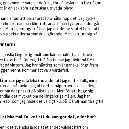
 jag ger kommer vara värdefullt, för då tävlar man för någon
et är en sak som jag brukar utnyttja ibland.
handlar om att bara fortsätta hålla ihop det. Jag tycker
 tekniskt när man blir trött än att man tycker att det går
a. Men ja, antingen låtsas jag att det är stafett eller att
 vara sekunderna som är avgörande. Man kan lura sig så.
vintern?
ett ganska långsiktigt mål som känns häftigt att sträva
tt stort mål för mig. I två års tid har jag tänkt på EM i
tt på vintern. Jag har nånting som är ganska långt fram i
ligger ner nu kommer att vara värdefull.
då brukar jag ofta leka i huvudet att jag möter folk, mina
ntervall så tänker jag att det är någon annan jämsides,
enom det passet på bästa sätt. Men för att bege sig
ndlar det mycket om de långsiktiga målen. Jag har
esor som jag hade det väldigt kul på. Då vill man ta sig till
istiska mål. Du vet att du kan gör det, eller hur?
men i det svenska landslaget är det väldigt hårt om