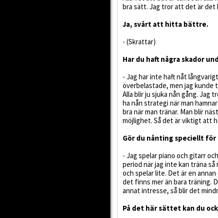
bra sätt. Jag tror att det är det
Ja, svårt att hitta bättre.
- (Skrattar)
Har du haft några skador un
- Jag har inte haft nåt långvari
överbelastade, men jag kunde tr
Alla blir ju sjuka nån gång. Jag t
ha nån strategi när man hamnar 
bra när man tränar. Man blir nä
möjlighet. Så det är viktigt att 
Gör du nånting speciellt för 
- Jag spelar piano och gitarr oc
period när jag inte kan träna så 
och spelar lite. Det är en anna
det finns mer än bara träning. De
annat intresse, så blir det mind
På det här sättet kan du ock