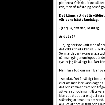
platserna. Och det är också det 
kan, men då måste jag också gör
Det känns att det är väldigt 
världens bästa landslag.
- (Ler) Ja, omtalad, hashtag.
Är det så?
- Ja, jag har inte varit med nåt a
det väldigt härlig känsla. Vi hjä
Sen när det är tävling är alla tä
när man går genom loppet är det
tycker jag är väldigt kul. Det kän
Man får stöd om man behöve
- Absolut. Det är väldigt öppen
eller om man inte vann dagens i
det och kommer fram och frågar h
att vara sur och man tillåts vara
Man vet att det är okej att vara
stämning att man tas om hand. 
Alla vet att det är tufft och all