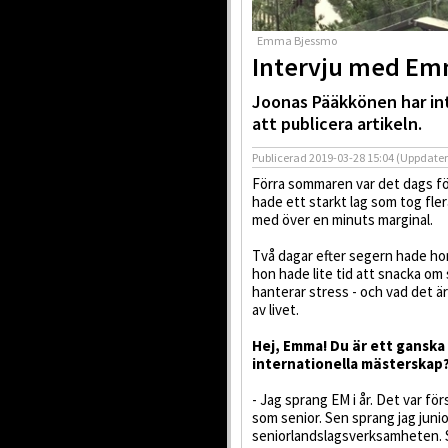
Emma Bjessmo
Intervju med Emm
Joonas Pääkkönen har int
att publicera artikeln.
Publicerad
2019-03-28 15:04
(Uppdate
Förra sommaren var det dags för
hade ett starkt lag som tog fl
med över en minuts marginal.
Två dagar efter segern hade hon
hon hade lite tid att snacka om 
hanterar stress - och vad det ä
av livet.
Hej, Emma! Du är ett ganska 
internationella mästerskap
- Jag sprang EM i år. Det var f
som senior. Sen sprang jag junio
seniorlandslagsverksamheten. Så 