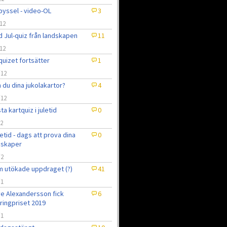
pyssel - video-OL
3
12
 Jul-quiz från landskapen
11
12
quizet fortsätter
1
/12
 du dina jukolakartor?
4
/12
ta kartquiz i juletid
0
12
uletid - dags att prova dina
0
nskaper
/2
 utökade uppdraget (?)
41
/1
e Alexandersson fick
6
ringpriset 2019
/1