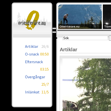
Orienterare.nu
Tiom
Artiklar
26/6
Artiklar
O-snack
00:50
Eftersnack
03:15
Övergångar
25/7
Inlänkat
11/5