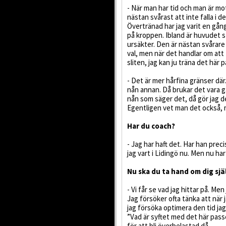
- När man har tid och man är mo
nästan svårast att inte falla i de
Övertränad har jag varit en gång
på kroppen. Ibland är huvudet s
ursäkter. Den är nästan svårare 
val, men när det handlar om att t
sliten, jag kan ju träna det här p
- Det är mer hårfina gränser där
nån annan. Då brukar det vara ga
nån som säger det, då gör jag d
Egentligen vet man det också, 
Har du coach?
- Jag har haft det. Har han prec
jag vart i Lidingö nu. Men nu har
Nu ska du ta hand om dig själ
- Vi får se vad jag hittar på. Me
Jag försöker ofta tänka att när 
jag försöka optimera den tid ja
”Vad är syftet med det här passe
för att bli överbelastad då.