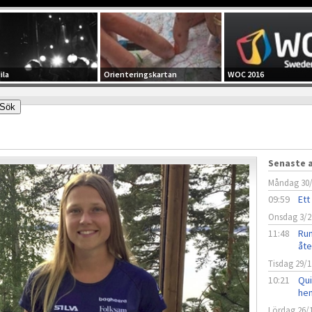
ila
Orienteringskartan
WOC 2016
Senaste a
Måndag 30
09:59
Ett
Onsdag 3/2
11:48
Run
åt
Tisdag 29/1
10:21
Qui
he
Lördag 26/