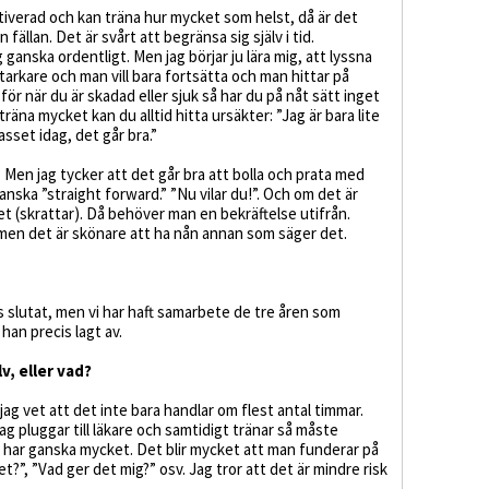
tiverad och kan träna hur mycket som helst, då är det
n fällan. Det är svårt att begränsa sig själv i tid.
 ganska ordentligt. Men jag börjar ju lära mig, att lyssna
tarkare och man vill bara fortsätta och man hittar på
för när du är skadad eller sjuk så har du på nåt sätt inget
räna mycket kan du alltid hitta ursäkter: ”Jag är bara lite
asset idag, det går bra.”
. Men jag tycker att det går bra att bolla och prata med
nska ”straight forward.” ”Nu vilar du!”. Och om det är
et (skrattar). Då behöver man en bekräftelse utifrån.
men det är skönare att ha nån annan som säger det.
is slutat, men vi har haft samarbete de tre åren som
 han precis lagt av.
v, eller vad?
n jag vet att det inte bara handlar om flest antal timmar.
jag pluggar till läkare och samtidigt tränar så måste
g har ganska mycket. Det blir mycket att man funderar på
t?”, ”Vad ger det mig?” osv. Jag tror att det är mindre risk