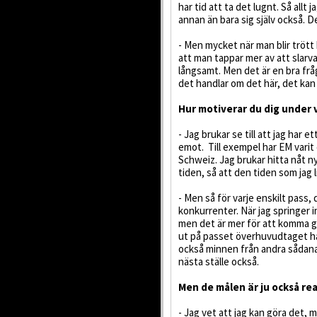
har tid att ta det lugnt. Så allt
annan än bara sig själv också. D
- Men mycket när man blir trött 
att man tappar mer av att slarva
långsamt. Men det är en bra fråg
det handlar om det här, det kan
Hur motiverar du dig under 
- Jag brukar se till att jag har 
emot. Till exempel har EM varit e
Schweiz. Jag brukar hitta nåt ny
tiden, så att den tiden som jag 
- Men så för varje enskilt pass, 
konkurrenter. När jag springer i
men det är mer för att komma g
ut på passet överhuvudtaget ha
också minnen från andra sådana r
nästa ställe också.
Men de målen är ju också real
- Jag vet att jag kan göra det, 