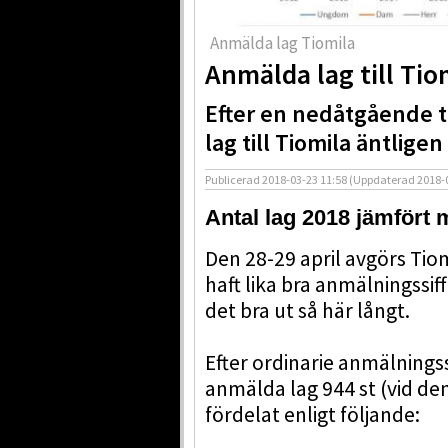
Anmälda lag Tiomila
Anmälda lag till Tio
Efter en nedåtgående t
lag till Tiomila äntligen
Publicerad
2018-03-23 11:58
(Uppdaterad
2018-
Antal lag 2018 jämfört
Den 28-29 april avgörs Tio
haft lika bra anmälningssi
det bra ut så här långt.
Efter ordinarie anmälnings
anmälda lag 944 st (vid den
fördelat enligt följande: