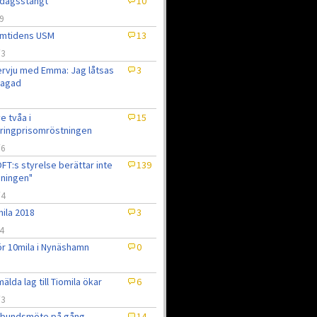
dagsstängt
10
9
amtidens USM
13
/3
ervju med Emma: Jag låtsas
3
 jagad
e tvåa i
15
ringprisomröstningen
/6
FT:s styrelse berättar inte
139
ningen"
/4
ila 2018
3
4
ör 10mila i Nynäshamn
0
3
älda lag till Tiomila ökar
6
/3
rbundsmöte på gång
14