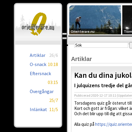
Orienterare.nu
Tiom
Artiklar
26/6
Artiklar
O-snack
10:18
Kan du dina juko
Eftersnack
03:15
I julquizens tredje del gå
Övergångar
Publicerad
2020-12-17 10:11
(Uppdate
25/7
Torsdagens quiz går österut till
Kort och gott är frågan: vilket ä
Inlänkat
11/5
Och det blir upp till dig att giss
Alla quiz på
https://quiz.oriente