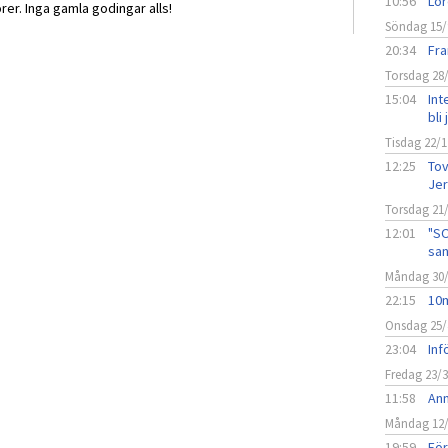
10:56
Lör
orer. Inga gamla godingar alls!
Söndag 15/
20:34
Fr
Torsdag 28
15:04
Int
bli
Tisdag 22/1
12:25
Tov
Jer
Torsdag 21
12:01
"SO
san
Måndag 30
22:15
10m
Onsdag 25/
23:04
Inf
Fredag 23/
11:58
Anm
Måndag 12
19:59
Fö