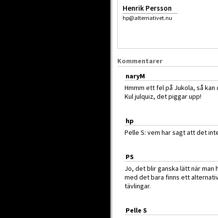
Henrik Persson
hp@alternativet.nu
Kommentarer
naryM
Hmmm ett fel på Jukola, så kan d
Kul julquiz, det piggar upp!
hp
Pelle S: vem har sagt att det int
PS
Jo, det blir ganska lätt när man h
med det bara finns ett alternativ
tävlingar.
Pelle S