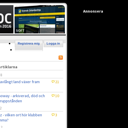
Annonsera
SOFT
Registrera mig
Logga in
rtiklarna
/8
 avlångt land växer fram
21
oway - arkiverad, död och
10
eruppstånden
2
z - vilken ort hör klubben
3
mma?
12