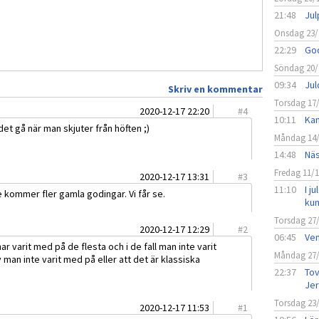
21:48
Jul
Onsdag 23/
22:29
God
Söndag 20/
09:34
Jul
Skriv en kommentar
Torsdag 17
2020-12-17 22:20
#
4
10:11
Kan
et gå när man skjuter från höften ;)
Måndag 14
14:48
Näs
Fredag 11/
2020-12-17 13:31
#
3
11:10
I j
e kommer fler gamla godingar. Vi får se.
ku
Torsdag 27
2020-12-17 12:29
#
2
06:45
Vem
ar varit med på de flesta och i de fall man inte varit
Måndag 27
 man inte varit med på eller att det är klassiska
22:37
Tov
Jer
Torsdag 23
2020-12-17 11:53
#
1