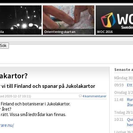
ila
Orienteringskartan
WOC 2016
Senaste a
lakartor?
Måndag 30
09:59
Ett
r vi till Finland och spanar på Jukolakartor
Onsdag 3/2
rad
2020-12-17 10:11)
4 kommentarer
11:48
Run
 Finland och botaniserar i Jukolakartor.
åt
r året?
Tisdag 29/1
a rätt. Vissa små ledtrådar kan finnas.
10:21
Qui
he
rare.nu/
Lördag 26/