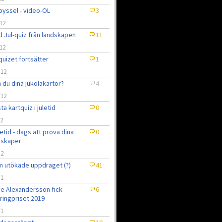
pyssel - video-OL
3
12
 Jul-quiz från landskapen
11
12
quizet fortsätter
1
/12
 du dina jukolakartor?
4
/12
ta kartquiz i juletid
0
12
uletid - dags att prova dina
0
nskaper
/2
 utökade uppdraget (?)
41
/1
e Alexandersson fick
6
ringpriset 2019
/1