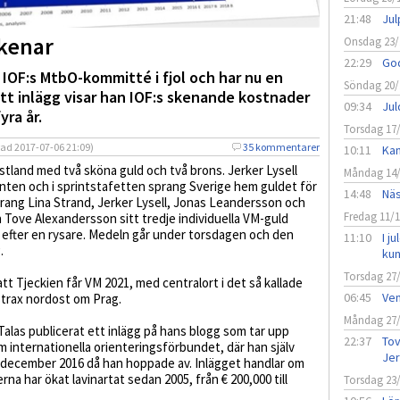
21:48
Jul
skenar
Onsdag 23/
22:29
God
IOF:s MtbO-kommitté i fjol och har nu en
Söndag 20/
ett inlägg visar han IOF:s skenande kostnader
09:34
Jul
ra år.
Torsdag 17
rad
2017-07-06 21:09)
35 kommentarer
10:11
Kan
Estland med två sköna guld och två brons. Jerker Lysell
Måndag 14
rinten och i sprintstafetten sprang Sverige hem guldet för
14:48
Näs
prang Lina Strand, Jerker Lysell, Jonas Leandersson och
Fredag 11/
 Tove Alexandersson sitt tredje individuella VM-guld
 efter en rysare. Medeln går under torsdagen och den
11:10
I j
.
ku
Torsdag 27
tt Tjeckien får VM 2021, med centralort i det så kallade
06:45
Vem
strax nordost om Prag.
Måndag 27
alas publicerat ett inlägg på hans blogg som tar upp
22:37
Tov
m internationella orienteringsförbundet, där han själv
Jer
l december 2016 då han hoppade av. Inlägget handlar om
a har ökat lavinartat sedan 2005, från € 200,000 till
Torsdag 23