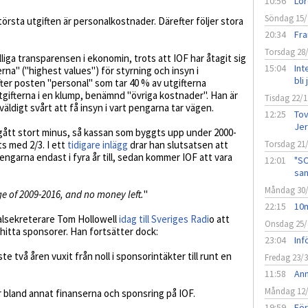
10:56
Lör
Söndag 15/
törsta utgiften är personalkostnader. Därefter följer stora
20:34
Fr
Torsdag 28
lliga transparensen i ekonomin, trots att IOF har åtagit sig
15:04
Int
rna" ("highest values") för styrning och insyn i
bli
ter posten "personal" som tar 40 % av utgifterna
gifterna i en klump, benämnd "övriga kostnader". Han är
Tisdag 22/1
väldigt svårt att få insyn i vart pengarna tar vägen.
12:25
Tov
Jer
 gått stort minus, så kassan som byggts upp under 2000-
ts med 2/3. I ett
tidigare inlägg
drar han slutsatsen att
Torsdag 21
ngarna endast i fyra år till, sedan kommer IOF att vara
12:01
"SO
san
Måndag 30
ge of 2009-2016, and no money left.
"
22:15
10m
alsekreterare Tom Hollowell
idag till Sveriges Radi
o att
Onsdag 25/
 hitta sponsorer. Han fortsätter dock:
23:04
Inf
aste två åren vuxit från noll i sponsorintäkter till runt en
Fredag 23/
11:58
Anm
Måndag 12
för bland annat finanserna och sponsring på IOF.
19:59
Fö