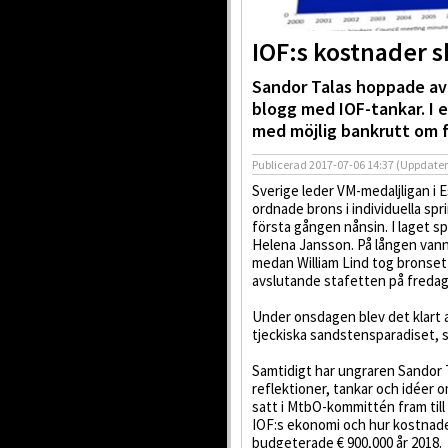
IOF:s kostnader 
Sandor Talas hoppade av 
blogg med IOF-tankar. I 
med möjlig bankrutt om fy
Publicerad
2017-07-06 14:37
(Uppdate
Sverige leder VM-medaljligan i 
ordnade brons i individuella sp
första gången nånsin. I laget s
Helena Jansson. På lången vann
medan William Lind tog bronset
avslutande stafetten på fredag
Under onsdagen blev det klart a
tjeckiska sandstensparadiset, 
Samtidigt har ungraren Sandor T
reflektioner, tankar och idéer o
satt i MtbO-kommittén fram til
IOF:s ekonomi och hur kostnadern
budgeterade € 900,000 år 2018.