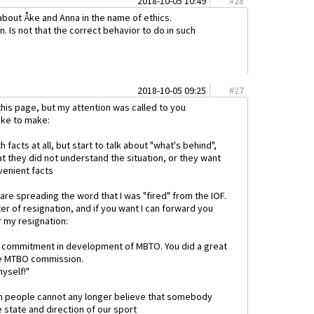
2018-10-05 10:49
#
28
about Åke and Anna in the name of ethics.
 Is not that the correct behavior to do in such
2018-10-05 09:25
#
27
w this page, but my attention was called to you
ike to make:
facts at all, but start to talk about "what's behind",
at they did not understand the situation, or they want
venient facts
are spreading the word that I was "fired" from the IOF.
r of resignation, and if you want I can forward you
 my resignation:
g commitment in development of MBTO. You did a great
the MTBO commission.
yself!"
when people cannot any longer believe that somebody
 state and direction of our sport