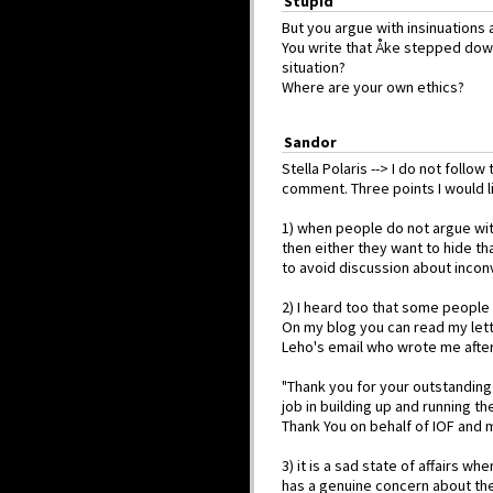
Stupid
But you argue with insinuations 
You write that Åke stepped down.
situation?
Where are your own ethics?
Sandor
Stella Polaris --> I do not follo
comment. Three points I would l
1) when people do not argue with 
then either they want to hide th
to avoid discussion about incon
2) I heard too that some people 
On my blog you can read my lette
Leho's email who wrote me after
"Thank you for your outstandin
job in building up and running 
Thank You on behalf of IOF and m
3) it is a sad state of affairs 
has a genuine concern about the