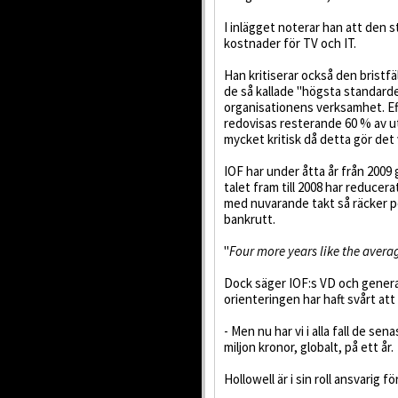
I inlägget noterar han att den s
kostnader för TV och IT.
Han kritiserar också den bristfä
de så kallade "högsta standarde
organisationens verksamhet. Ef
redovisas resterande 60 % av ut
mycket kritisk då detta gör det 
IOF har under åtta år från 2009
talet fram till 2008 har reducera
med nuvarande takt så räcker pe
bankrutt.
"
Four more years like the avera
Dock säger IOF:s VD och gener
orienteringen har haft svårt att
- Men nu har vi i alla fall de sen
miljon kronor, globalt, på ett år.
Hollowell är i sin roll ansvarig 