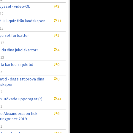
pyssel - video-OL
3
12
 Jul-quiz från landskapen
11
12
quizet fortsätter
1
/12
 du dina jukolakartor?
4
/12
ta kartquiz i juletid
0
12
uletid - dags att prova dina
0
nskaper
/2
 utökade uppdraget (?)
41
/1
e Alexandersson fick
6
ringpriset 2019
/1