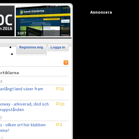
Annonsera
SOFT
Registrera mig
Logga in
rtiklarna
/8
 avlångt land växer fram
21
oway - arkiverad, död och
10
eruppstånden
2
z - vilken ort hör klubben
3
mma?
12