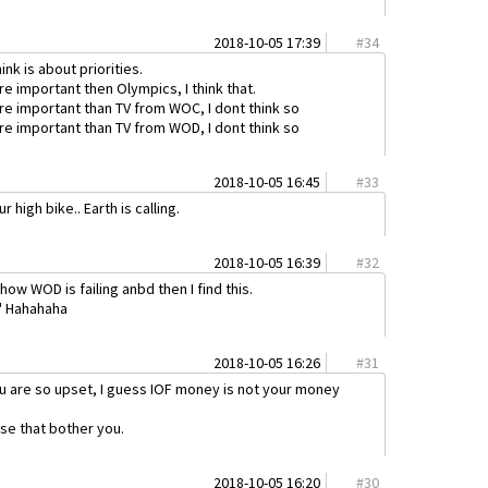
2018-10-05 17:39
#
34
ink is about priorities.
important then Olympics, I think that.
 important than TV from WOC, I dont think so
 important than TV from WOD, I dont think so
2018-10-05 16:45
#
33
r high bike.. Earth is calling.
2018-10-05 16:39
#
32
ow WOD is failing anbd then I find this.
" Hahahaha
2018-10-05 16:26
#
31
u are so upset, I guess IOF money is not your money
se that bother you.
2018-10-05 16:20
#
30