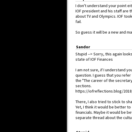
I don't understand your point eit
IOF president and his staff are 
about TV and Olympics. IOF took
fail.
So guess it will be a new and m
Sandor
Stupid --> Sorry, this again looks
state of IOF Finances
I am not sure, if I understand y
question. I guess that you refer 
the "The career of the secretar
sections.
https://iofreflections.blog/2018
There, I also tried to stick to s
Yet, I think it would be better 
financials. Maybe it would be bet
separate thread about the cultur