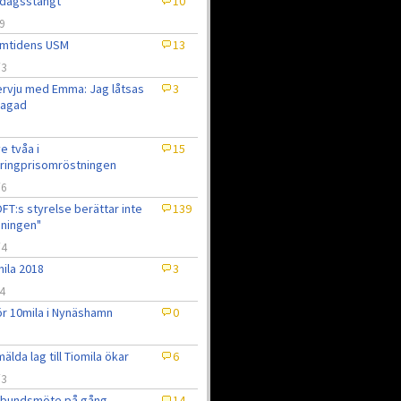
dagsstängt
10
9
amtidens USM
13
/3
ervju med Emma: Jag låtsas
3
 jagad
e tvåa i
15
ringprisomröstningen
/6
FT:s styrelse berättar inte
139
ningen"
/4
ila 2018
3
4
ör 10mila i Nynäshamn
0
3
älda lag till Tiomila ökar
6
/3
rbundsmöte på gång
14