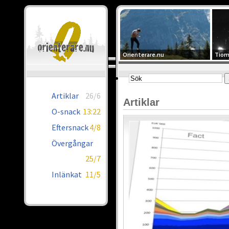
Orienterare.nu
Tiom
Artiklar
26/6
Artiklar
O-snack
13:22
Eftersnack
4/8
Övergångar
25/7
Inlänkat
11/5