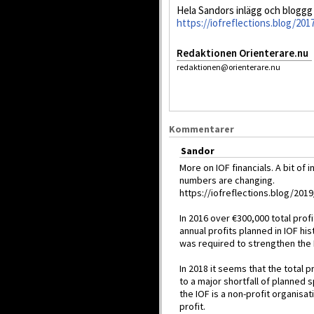
Hela Sandors inlägg och bloggg g
https://iofreflections.blog/20
Redaktionen Orienterare.nu
redaktionen@orienterare.nu
Kommentarer
Sandor
More on IOF financials. A bit o
numbers are changing.
https://iofreflections.blog/2019
In 2016 over €300,000 total prof
annual profits planned in IOF hi
was required to strengthen the I
In 2018 it seems that the total 
to a major shortfall of planned
the IOF is a non-profit organisat
profit.