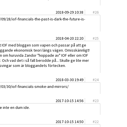
2018-09-29 10:38
#
26
09/28/iof-financials-the-past-is-dark-the-future-is-
2018-04-20 22:20
#
25
ot IOF med bloggen som vapen och passar på att ge
läggande ekonomisk teori längs vägen. Omisskännligt!
an om huruvida Zandor "hoppade av" IOF eller om IOF
Och vad det i så fall berodde på... Skulle ge lite mer
rsvingar som är bloggandets förtecken.
2018-03-30 19:49
#
24
8/03/30/iof-financials-smoke-and-mirrors/
2017-10-15 14:56
#
23
e inte en dum ide.
2017-10-15 14:50
#
22