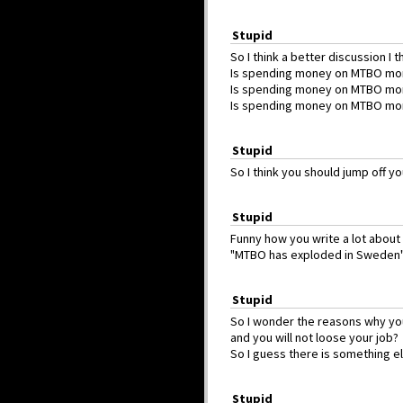
Stupid
So I think a better discussion I th
Is spending money on MTBO more 
Is spending money on MTBO more
Is spending money on MTBO more
Stupid
So I think you should jump off you
Stupid
Funny how you write a lot about h
"MTBO has exploded in Sweden
Stupid
So I wonder the reasons why yo
and you will not loose your job?
So I guess there is something el
Stupid