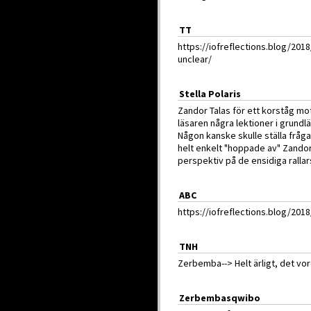
TT
https://iofreflections.blog/2018/
unclear/
Stella Polaris
Zandor Talas för ett korståg m
läsaren några lektioner i grund
Någon kanske skulle ställa fråg
helt enkelt "hoppade av" Zandor. 
perspektiv på de ensidiga ralla
ABC
https://iofreflections.blog/201
TNH
Zerbemba--> Helt ärligt, det vor
Zerbembasqwibo