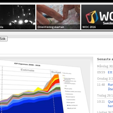
ila
Orienteringskartan
WOC 2016
Senaste a
Måndag 30
09:59
Ett
Onsdag 3/2
11:48
Run
åt
Tisdag 29/1
10:21
Qui
he
Lördag 26/