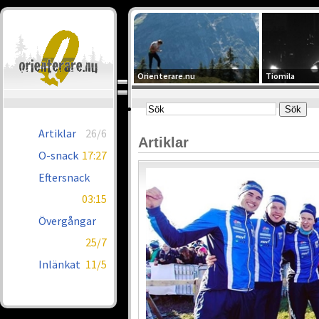
Orienterare.nu
Tiomila
Artiklar
26/6
Artiklar
O-snack
17:27
Eftersnack
03:15
Övergångar
25/7
Inlänkat
11/5