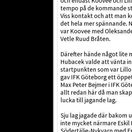
och endast Koovee och Li
tempo på de kommande st
Viss kontakt och att man 
det hela mer spännande. Nä
var Koovee med Oleksande
Vetle Ruud Bråten.
Därefter hände något lite 
Hubacek valde att vänta i
startpunkten som var Lill
gav IFK Göteborg ett öppet
Max Peter Bejmer i IFK Göte
allt redan här då man skap
lucka till jagande lag.
Sju lag jagade där bakom 
inte mycket närmare Eskil 
Södertälje-Nykvarn med Er