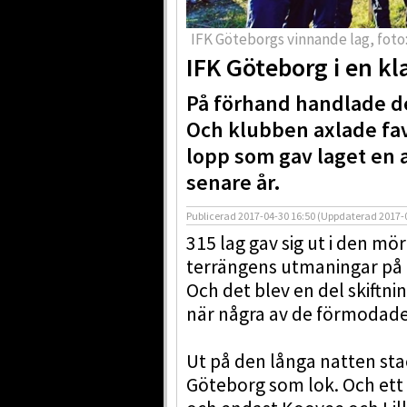
IFK Göteborgs vinnande lag, foto
IFK Göteborg i en kla
På förhand handlade de
Och klubben axlade fav
lopp som gav laget en 
senare år.
Publicerad
2017-04-30 16:50
(Uppdaterad
2017-
315 lag gav sig ut i den mö
terrängens utmaningar på n
Och det blev en del skiftn
när några av de förmodade
Ut på den långa natten st
Göteborg som lok. Och ett 