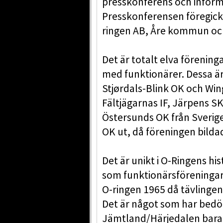
presskonferens och infor
Presskonferensen föregick
ringen AB, Åre kommun och
Det är totalt elva förening
med funktionärer. Dessa är 
Stjørdals-Blink OK och Win
Fältjägarnas IF, Järpens S
Östersunds OK från Sverige
OK ut, då föreningen bildad
Det är unikt i O-Ringens his
som funktionärsföreningar
O-ringen 1965 då tävlinge
Det är något som har bedö
Jämtland/Härjedalen bara h