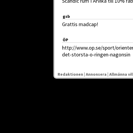
Scandic rum I Arvika till 10% rab
gsb
Grattis madcap!
ÖP
http://www.op.se/sport/orienteri
det-storsta-o-ringen-nagonsin
Redaktionen
|
Annonsera
|
Allmänna vil