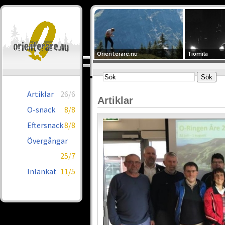
Orienterare.nu
Tiomila
Artiklar
26/6
Artiklar
O-snack
8/8
Eftersnack
8/8
Övergångar
25/7
Inlänkat
11/5