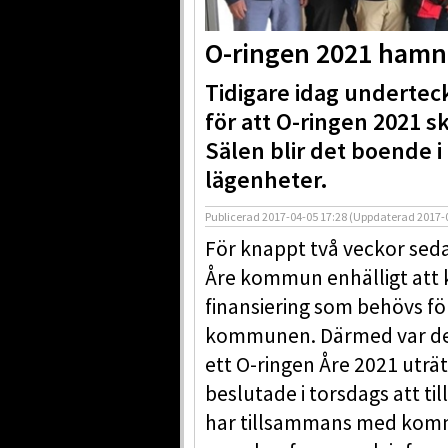
O-ringen 2021 hamna
Tidigare idag underte
för att O-ringen 2021 sk
Sälen blir det boende i
lägenheter.
Publicerad
2017-04-05 17:28
(Uppdaterad
2017-
För knappt två veckor sed
Åre kommun enhälligt att
finansiering som behövs för
kommunen. Därmed var det
ett O-ringen Åre 2021 uträt
beslutade i torsdags att t
har tillsammans med komm