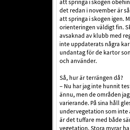
att springa i skogen obehin
det redan i november är så 
att springa i skogen igen. 
orienteringen väldigt fin. 
avsaknad av klubb med re
inte uppdaterats några ka
undantag för de kartor so
och använder.
Så, hur är terrängen då?
– Nu har jag inte hunnit te
ännu, men de områden jag h
varierande. På sina håll gl
undervegetation som inte ä
är det tuffare med både sä
vegetation. Stora myrar ha