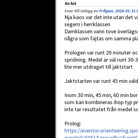
En hit
Svar till inlägg av
Frågan, 2026-01-31 
Nja kaos var det inte utan det 
segern i herrklassen
Damklassen vann tove överlägset
några som fajtas om samma pla
Prologen var runt 20 minuter och 
spridning. Medel är väl runt 30-
lite mer utdraget till jaktstart
Jaktstarten var runt 45 min väl
Inom 30 min, 45 min, 60 min bo
som kan kombineras ihop typ pr
inte tar resultatet från medel 
Prolog:
https://eventor.orienteering.sp
eventId=6051&groupBy=EventC