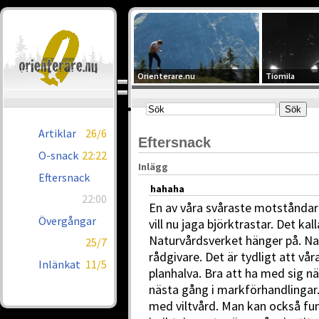
Orienterare.nu
Tiomila
Artiklar
26/6
Eftersnack
O-snack
22:22
Inlägg
Eftersnack
hahaha
22:00
En av våra svåraste motståndare
Övergångar
vill nu jaga björktrastar. Det ka
Naturvårdsverket hänger på. Na
25/7
rådgivare. Det är tydligt att v
Inlänkat
11/5
planhalva. Bra att ha med sig när
nästa gång i markförhandlingar.
med viltvård. Man kan också fun