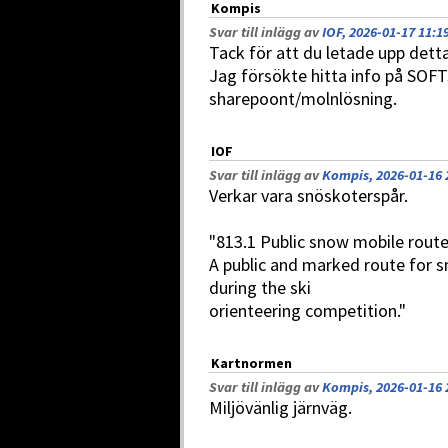
Kompis
Svar till inlägg av
IOF, 2026-01-17 11:1
Tack för att du letade upp detta
Jag försökte hitta info på SOF
sharepoont/molnlösning.
IOF
Svar till inlägg av
Kompis, 2026-01-16 
Verkar vara snöskoterspår.
"813.1 Public snow mobile route
A public and marked route for 
during the ski
orienteering competition."
Kartnormen
Svar till inlägg av
Kompis, 2026-01-16 
Miljövänlig järnväg.