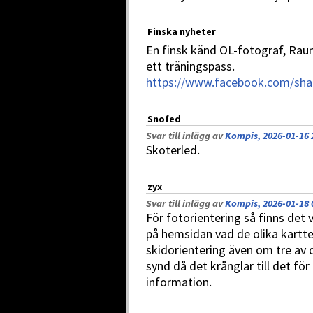
Finska nyheter
En finsk känd OL-fotograf, Raum
ett träningspass.
https://www.facebook.com/sh
Snofed
Svar till inlägg av
Kompis, 2026-01-16 
Skoterled.
zyx
Svar till inlägg av
Kompis, 2026-01-18 
För fotorientering så finns det
på hemsidan vad de olika kartt
skidorientering även om tre av d
synd då det krånglar till det för
information.