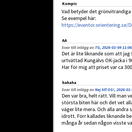
Kompis
Vad betyder det grönvitrandiga 
Se exempel här:
https://eventor.orientering.se
AA
Svar till inlägg av
TG, 2026-01-09 11:06
Det är lite liknande som att jag
urtvättad Kungälvs OK-jacka i 9
Har för mig att priset var ca 300 
hahaha
Svar till inlägg av
Nej till OS!, 2026-01
Den var bra, helt rätt. Vill man 
största biten här och det vet a
väger lite mera. Och alla andra
idrott. Förr kallades liknande 
många år sedan någon visste va