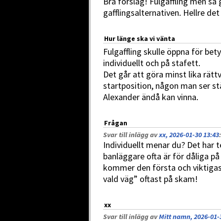
Bra förslag! Fulgaffling men så
gafflingsalternativen. Hellre de
Hur länge ska vi vänta
Fulgaffling skulle öppna för bety
individuellt och på stafett.
Det går att göra minst lika rät
startposition, någon man ser 
Alexander ändå kan vinna.
Frågan
Svar till inlägg av
xx, 2026-01-30 13:43
:
Individuellt menar du? Det har 
banläggare ofta är för dåliga på 
kommer den första och viktigas
vald väg” oftast på skam!
xx
Svar till inlägg av
Mitt namn, 2026-01-