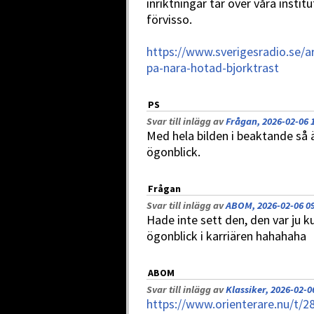
inriktningar tar över våra instit
förvisso.
https://www.sverigesradio.se/ar
pa-nara-hotad-bjorktrast
PS
Svar till inlägg av
Frågan, 2026-02-06 
Med hela bilden i beaktande så ä
ögonblick.
Frågan
Svar till inlägg av
ABOM, 2026-02-06 0
Hade inte sett den, den var ju k
ögonblick i karriären hahahaha
ABOM
Svar till inlägg av
Klassiker, 2026-02-0
https://www.orienterare.nu/t/2