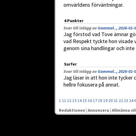
omvärldens förväntningar.
4 Punkter
Svar till inlägg av
Gammal.., 2026-01-0
Jag förstod vad Tove ämnar gör
vad Respekt tyckte hon visade v
genom sina handlingar och inte 
Surfer
Svar till inlägg av
Gammal.., 2026-01-0
Jag läser in att hon inte tycker d
hellre fokusera på annat.
1
11
12
13
14
15
16
17
18
19
20
21
22
23
24
Redaktionen
|
Annonsera
|
Allmänna vil