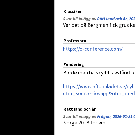
Klassiker
Svar till inlägg av
Rätt land och år, 20
Var det då Bergman fick grus ka
Professorn
https://o-conference.com/
Fundering
Borde man ha skyddsavstånd fö
https://www.aftonbladet.se/nyh
utm_source=iosapp&utm_med
Rätt land och år
Svar till inlägg av
Frågan, 2026-01-31 
Norge 2018 för vm