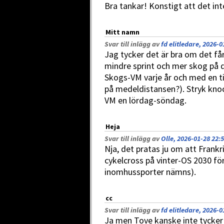
Bra tankar! Konstigt att det inte
Mitt namn
Svar till inlägg av
fd elitledare, 2026-0
Jag tycker det är bra om det f
mindre sprint och mer skog på 
Skogs-VM varje år och med en til
på medeldistansen?). Stryk knoc
VM en lördag-söndag.
Heja
Svar till inlägg av
Olle, 2026-01-28 22:
Nja, det pratas ju om att Frankri
cykelcross på vinter-OS 2030 f
inomhussporter nämns).
cc
Svar till inlägg av
fd elitledare, 2026-0
Ja men Tove kanske inte tycker