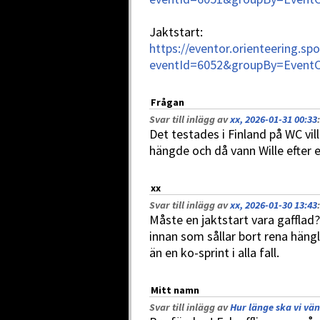
Jaktstart:
https://eventor.orienteering.sp
eventId=6052&groupBy=EventC
Frågan
Svar till inlägg av
xx, 2026-01-31 00:33
:
Det testades i Finland på WC vill
hängde och då vann Wille efter 
xx
Svar till inlägg av
xx, 2026-01-30 13:43
:
Måste en jaktstart vara gafflad? 
innan som sållar bort rena hängl
än en ko-sprint i alla fall.
Mitt namn
Svar till inlägg av
Hur länge ska vi vän