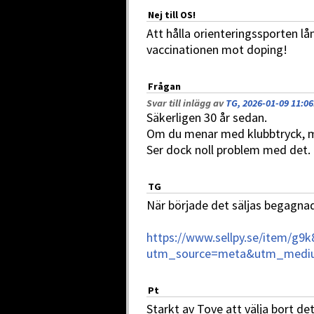
Nej till OS!
Att hålla orienteringssporten lå
vaccinationen mot doping!
Frågan
Svar till inlägg av
TG, 2026-01-09 11:06
Säkerligen 30 år sedan.
Om du menar med klubbtryck, m
Ser dock noll problem med det.
TG
När började det säljas begagna
https://www.sellpy.se/item/g9
utm_source=meta&utm_medi
Pt
Starkt av Tove att välja bort det