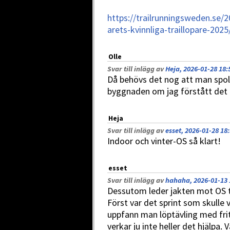
https://trailrunningsweden.se/
arets-kvinnliga-traillopare-2025
Olle
Svar till inlägg av
Heja, 2026-01-28 18:
Då behövs det nog att man spolar 
byggnaden om jag förstått det 
Heja
Svar till inlägg av
esset, 2026-01-28 18
Indoor och vinter-OS så klart!
esset
Svar till inlägg av
hahaha, 2026-01-13 
Dessutom leder jakten mot OS ti
Först var det sprint som skulle v
uppfann man löptävling med frit
verkar ju inte heller det hjälpa. V