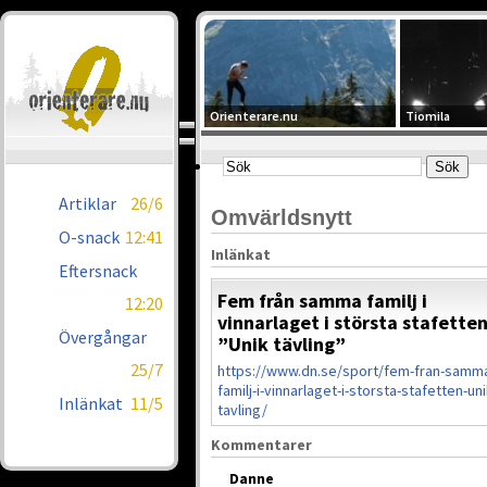
Orienterare.nu
Tiomila
Artiklar
26/6
Omvärldsnytt
O-snack
12:41
Inlänkat
Eftersnack
Fem från samma familj i
12:20
vinnarlaget i största stafetten
Övergångar
”Unik tävling”
25/7
https://www.dn.se/sport/fem-fran-samm
familj-i-vinnarlaget-i-storsta-stafetten-uni
Inlänkat
11/5
tavling/
Kommentarer
Danne