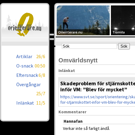
Orienterare.nu
Tiomila
Artiklar
26/6
Omvärldsnytt
O-snack
00:50
Inlänkat
Eftersnack
6/8
Skadeproblem för stjärnskott
Övergångar
inför VM: ”Blev för mycket”
25/7
https://www.svt.se/sport/orientering/s
for-stjarnskottet-infor-vm-blev-for-myck
Inlänkat
11/5
Kommentarer
Hannafan
Verkar inte så farligt ändå.