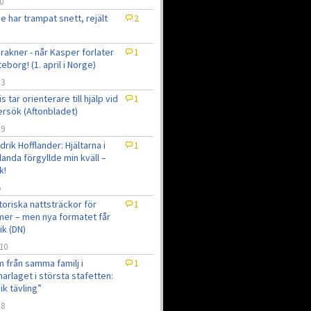
0
e har trampat snett, rejält
2
 rakner - når Kasper forlater
1
eborg! (1. april i Norge)
/3
is tar orienterare till hjälp vid
1
ersök (Aftonbladet)
/9
drik Hofflander: Hjältarna i
1
landa förgyllde min kväll –
k!
5
toriska nattsträckor för
1
er – men nya formatet får
tik (DN)
10
 från samma familj i
1
narlaget i största stafetten:
ik tävling”
/8