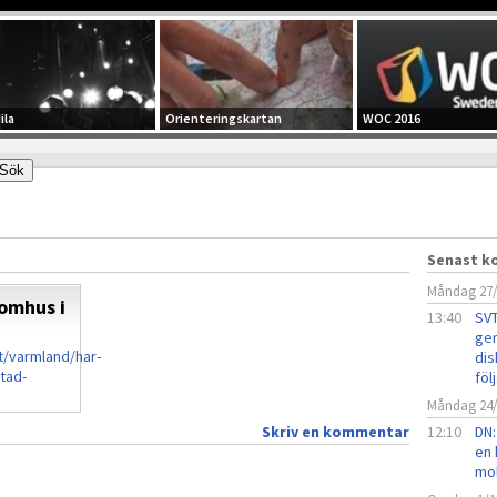
ila
Orienteringskartan
WOC 2016
Senast 
Måndag 27
nomhus i
13:40
SVT
gen
t/varmland/har-
dis
stad-
föl
Måndag 24
Skriv en kommentar
12:10
DN:
en 
mob