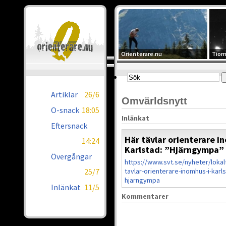
Orienterare.nu
Tiom
Artiklar
26/6
Omvärldsnytt
O-snack
18:05
Inlänkat
Eftersnack
Här tävlar orienterare i
14:24
Karlstad: ”Hjärngympa”
Övergångar
https://www.svt.se/nyheter/lokal
25/7
tavlar-orienterare-inomhus-i-karl
hjarngympa
Inlänkat
11/5
Kommentarer