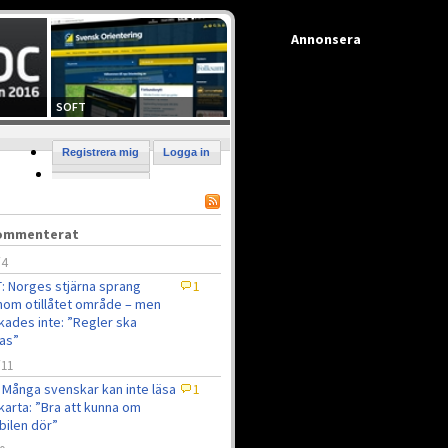
Annonsera
SOFT
Registrera mig
Logga in
kommenterat
/4
: Norges stjärna sprang
1
om otillåtet område – men
kades inte: ”Regler ska
jas”
/11
 Många svenskar kan inte läsa
1
karta: ”Bra att kunna om
ilen dör”