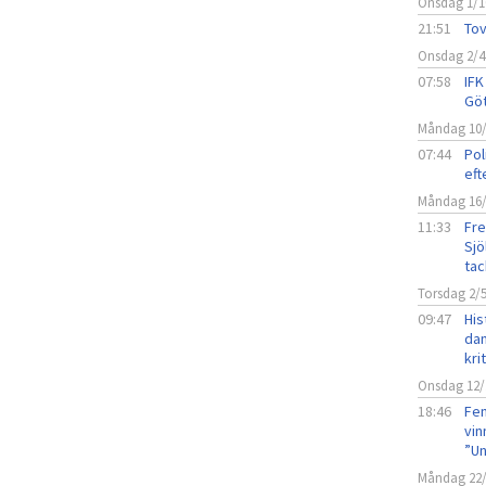
Onsdag 1/1
21:51
Tov
Onsdag 2/4
07:58
IFK
Göt
Måndag 10
07:44
Pol
eft
Måndag 16
11:33
Fre
Sjö
tac
Torsdag 2/
09:47
His
dam
kri
Onsdag 12/
18:46
Fem
vin
”Un
Måndag 22