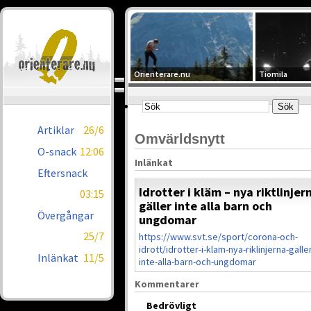
Orienterare.nu
Tiomila
Artiklar
26/6
Omvärldsnytt
O-snack
12:06
Inlänkat
Eftersnack
Idrotter i kläm – nya riktlinjer
03:15
gäller inte alla barn och
Övergångar
ungdomar
25/7
https://www.svt.se/sport/corona-och-
idrott/idrotter-i-klam-nya-riklinjerna-galle
Inlänkat
11/5
inte-alla-barn-och-ungdomar
Kommentarer
Bedrövligt