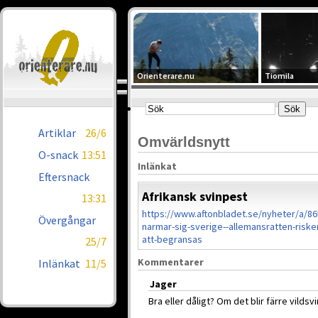
Orienterare.nu
Tiomila
Artiklar
26/6
Omvärldsnytt
O-snack
13:51
Inlänkat
Eftersnack
Afrikansk svinpest
13:31
https://www.aftonbladet.se/nyheter/a/8
Övergångar
narmar-sig-sverige--allemansratten-riske
att-begransas
25/7
Kommentarer
Inlänkat
11/5
Jager
Bra eller dåligt? Om det blir färre vilds