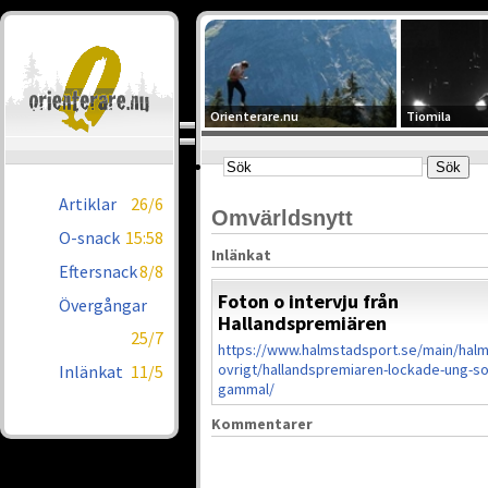
Orienterare.nu
Tiomila
Artiklar
26/6
Omvärldsnytt
O-snack
15:58
Inlänkat
Eftersnack
8/8
Foton o intervju från
Övergångar
Hallandspremiären
25/7
https://www.halmstadsport.se/main/hal
ovrigt/hallandspremiaren-lockade-ung-s
Inlänkat
11/5
gammal/
Kommentarer