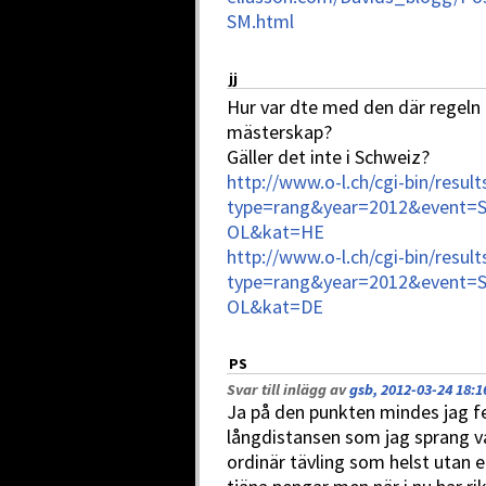
SM.html
jj
Hur var dte med den där regeln 
mästerskap?
Gäller det inte i Schweiz?
http://www.o-l.ch/cgi-bin/result
type=rang&year=2012&event=S
OL&kat=HE
http://www.o-l.ch/cgi-bin/result
type=rang&year=2012&event=S
OL&kat=DE
PS
Svar till inlägg av
gsb, 2012-03-24 18:1
Ja på den punkten mindes jag f
långdistansen som jag sprang va
ordinär tävling som helst utan e