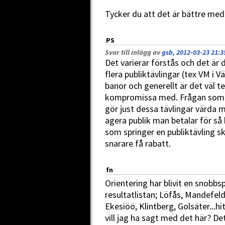
Tycker du att det är bättre med
PS
Svar till inlägg av
gsb, 2012-03-23 21:3
Det varierar förstås och det är 
flera publiktävlingar (tex VM i 
banor och generellt är det väl t
kompromissa med. Frågan som åt
gör just dessa tävlingar värda 
agera publik man betalar för så k
som springer en publiktävling s
snarare få rabatt.
fn
Orientering har blivit en snobb
resultatlistan; Löfås, Mandefel
Ekesiöö, Klintberg, Golsäter...hi
vill jag ha sagt med det här? De