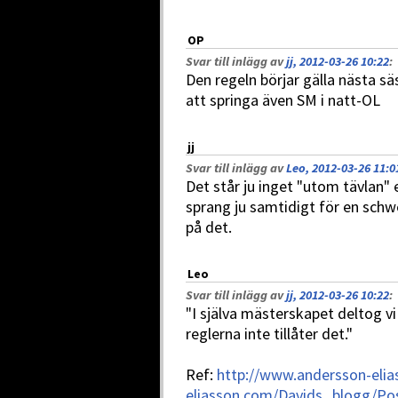
OP
Svar till inlägg av
jj, 2012-03-26 10:22
:
Den regeln börjar gälla nästa säs
att springa även SM i natt-OL
jj
Svar till inlägg av
Leo, 2012-03-26 11:0
Det står ju inget "utom tävlan" 
sprang ju samtidigt för en schw
på det.
Leo
Svar till inlägg av
jj, 2012-03-26 10:22
:
"I själva mästerskapet deltog v
reglerna inte tillåter det."
Ref:
http://www.andersson-eli
eliasson.com/Davids_blogg/P