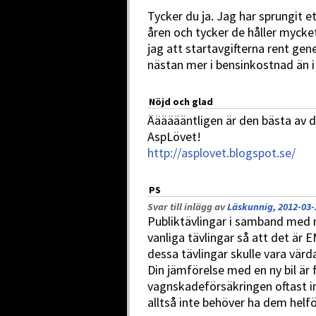
Tycker du ja. Jag har sprungit e
åren och tycker de håller mycke
jag att startavgifterna rent gen
nästan mer i bensinkostnad än i 
Nöjd och glad
Ääääääntligen är den bästa av de
AspLövet!
http://asplovet.blogspot.se/
PS
Svar till inlägg av
Läskunnig, 2012-03-
Publiktävlingar i samband med m
vanliga tävlingar så att det är EM
dessa tävlingar skulle vara värd
Din jämförelse med en ny bil är
vagnskadeförsäkringen oftast in
alltså inte behöver ha dem helf