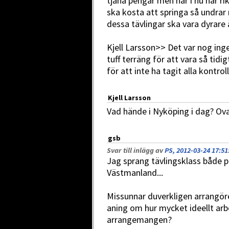
tjäna pengar men när i nu har ri
ska kosta att springa så undrar
dessa tävlingar ska vara dyrare 
Kjell Larsson>> Det var nog inge
tuff terräng för att vara så tidi
för att inte ha tagit alla kontrol
Kjell Larsson
Vad hände i Nyköping i dag? Ova
gsb
Svar till inlägg av
PS, 2012-03-24 17:51
Jag sprang tävlingsklass både p
Västmanland...
Missunnar duverkligen arrangöre
aning om hur mycket ideellt ar
arrangemangen?