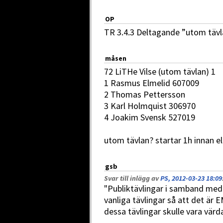
OP
TR 3.4.3 Deltagande ”utom tävlan
måsen
72 LiTHe Vilse (utom tävlan) 1
1 Rasmus Elmelid 607009
2 Thomas Pettersson
3 Karl Holmquist 306970
4 Joakim Svensk 527019
utom tävlan? startar 1h innan el 
gsb
Svar till inlägg av
PS, 2012-03-23 18:09
"Publiktävlingar i samband med 
vanliga tävlingar så att det är EM
dessa tävlingar skulle vara värd