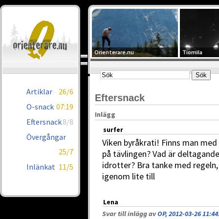
Orienterare.nu
Tiomila
Artiklar
26/6
Eftersnack
O-snack
07:19
Inlägg
Eftersnack
8/8
surfer
Övergångar
Viken byråkrati! Finns man med i
25/7
på tävlingen? Vad är deltagande
idrotter? Bra tanke med regeln
Inlänkat
11/5
igenom lite till
Lena
Svar till inlägg av
OP, 2012-03-26 11:44