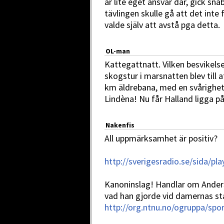
är lite eget ansvar där, gick sn
tävlingen skulle gå att det inte
valde själv att avstå pga detta.
OL-man
Kattegattnatt. Vilken besvikelse
skogstur i marsnatten blev till 
km äldrebana, med en svårigh
Lindèna! Nu får Halland ligga på 
Nakenfis
All uppmärksamhet är positiv?
http://sverigesradio.se/sida/pl
Kanoninslag! Handlar om Anders 
vad han gjorde vid damernas sta
http://org.ntnu.no/ogruppa/spor