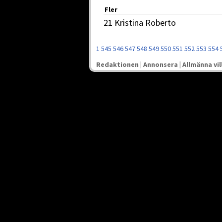
Fler
21 Kristina Roberto
1
545
546
547
548
549
550
551
552
553
554
Redaktionen
|
Annonsera
|
Allmänna vil