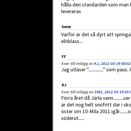
hålla den standarden som man h
levereras
hmm
Varför är det så dyrt att spring
elitklass...
FF
Svar till inlägg av
KJ, 2012-03-19 08:02
Jag utläser "............." som pau
KJ
Svar till inlägg av
1981, 2012-03-19 05:
Förra året då Järla vann.........va
är det nog helt snöfritt där i sk
öster om 10-Mila 2011 igår......
söderut.....