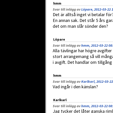
hmm
Svar till inlägg av
Löpare, 2012-03-22 
Det är alltså inget vi betalar för
En annan sak. Det står 5 års gar
det om man slår sönder den?
Löpare
Svar till inlägg av
hmm, 2012-03-22 08
Alla tävlingar har högre avgifter
stort arrangemang så vill många
i avgift. Det handlar om tillgång
hmm
Svar till inlägg av
Karlkarl, 2012-03-22
Vad ingår i den känslan?
Karlkarl
Svar till inlägg av
hmm, 2012-03-22 08
Jag tycker det låter ganska riml