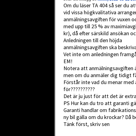
Om du läser TA 404 så ser du att
vid vissa högkvalitativa arrang
anmälningsavgiften för vuxen oc
med upp till 25 % av maximiavgi
kr), då efter särskild ansökan 
Anledningen till den höjda
anmälningsavgiften ska beskrivas
Vet inte om anledningen framgår
EM!
Notera att anmälningsavgiften ä
men om du anmäler dig tidigt får
Förstår inte vad du menar med at
för??????????
Det är ju just för att det är ext
PS Hur kan du tro att garanti gä
Garanti handlar om fabrikationsf
ny bil gälla om du krockar? Då b
Tänk först, skriv sen