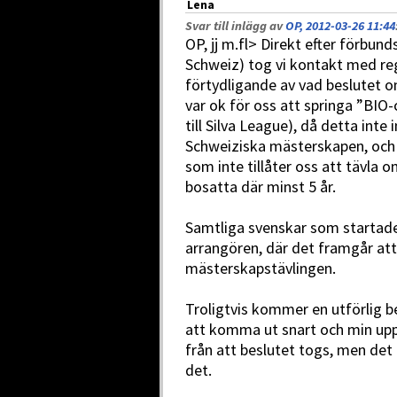
Lena
Svar till inlägg av
OP, 2012-03-26 11:44
OP, jj m.fl> Direkt efter förbund
Schweiz) tog vi kontakt med reg
förtydligande av vad beslutet o
var ok för oss att springa ”BIO
till Silva League), då detta inte
Schweiziska mästerskapen, och
som inte tillåter oss att tävla o
bosatta där minst 5 år.
Samtliga svenskar som startade h
arrangören, där det framgår att
mästerskapstävlingen.
Troligtvis kommer en utförlig b
att komma ut snart och min uppf
från att beslutet togs, men det 
det.