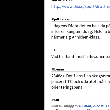
http://www.dn.se/sport/drottn
Kjell Larsson
I dagens DN är det en helsida 
inför en kungamiddag. Helena bör
närmar sig Annichen-klass.
TG
Vad har hänt med "arkiv.oriente
OL-man
2348>> Det finns fina skogsomr
placerat TC och utbrutet mål ha
orienteringsbana.
2348
Svar till inlägg av
OL-man, 2012-03-11 