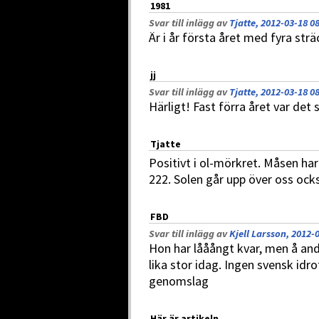
1981
Svar till inlägg av
Tjatte, 2012-03-18 0
Är i år första året med fyra str
jj
Svar till inlägg av
Tjatte, 2012-03-18 0
Härligt! Fast förra året var det s
Tjatte
Positivt i ol-mörkret. Måsen ha
222. Solen går upp över oss ocks
FBD
Svar till inlägg av
Kjell Larsson, 2012-
Hon har lååångt kvar, men å andra
lika stor idag. Ingen svensk idr
genomslag
Här är artikeln