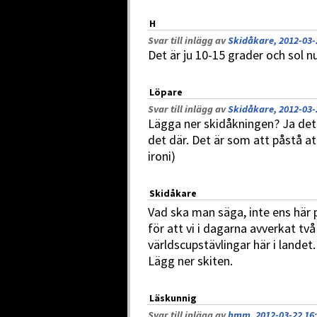
H
Svar till inlägg av
Skidåkare, 2012-03-
Det är ju 10-15 grader och sol nu
Löpare
Svar till inlägg av
Skidåkare, 2012-03-
Lägga ner skidåkningen? Ja det 
det där. Det är som att påstå at
ironi)
Skidåkare
Vad ska man säga, inte ens här p
för att vi i dagarna avverkat t
världscupstävlingar här i landet
Lägg ner skiten.
Läskunnig
Svar till inlägg av
hmm, 2012-03-22 16