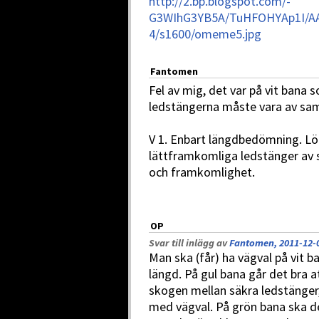
http://2.bp.blogspot.com/-
G3WIhG3YB5A/TuHFOHYAp1I/
4/s1600/omeme5.jpg
Fantomen
Fel av mig, det var på vit bana s
ledstängerna måste vara av sa
V 1. Enbart längdbedömning. Lö
lättframkomliga ledstänger a
och framkomlighet.
OP
Svar till inlägg av
Fantomen, 2011-12-0
Man ska (får) ha vägval på vit 
längd. På gul bana går det bra 
skogen mellan säkra ledstänger,
med vägval. På grön bana ska d