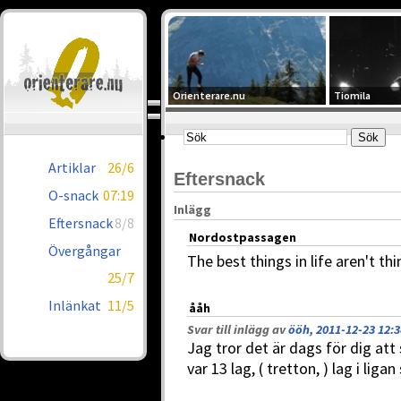
Orienterare.nu
Tiomila
Artiklar
26/6
Eftersnack
O-snack
07:19
Inlägg
Eftersnack
8/8
Nordostpassagen
Övergångar
The best things in life aren't th
25/7
Inlänkat
11/5
ååh
Svar till inlägg av
ööh, 2011-12-23 12:3
Jag tror det är dags för dig att 
var 13 lag, ( tretton, ) lag i li