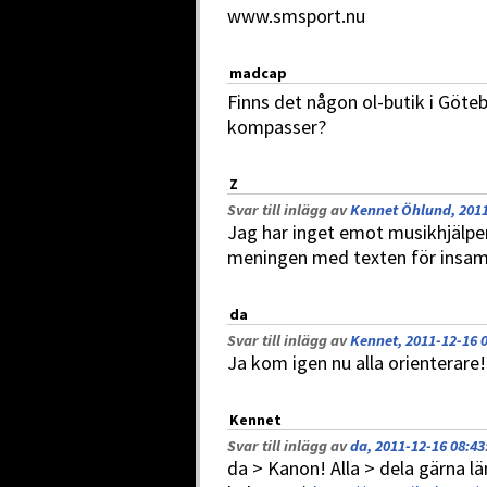
www.smsport.nu
madcap
Finns det någon ol-butik i Göte
kompasser?
Z
Svar till inlägg av
Kennet Öhlund, 2011
Jag har inget emot musikhjälpe
meningen med texten för insam
da
Svar till inlägg av
Kennet, 2011-12-16 
Ja kom igen nu alla orienterare!
Kennet
Svar till inlägg av
da, 2011-12-16 08:43
da > Kanon! Alla > dela gärna lä