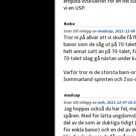
erbjuda livskvalitet för en hel 
vi en USP.
Bobo
Svar till inlägg av
madcap, 2011-12-08 
Tror ni på allvar att vi skulle få
banor som de såg ut på 70-talet
helt annat sätt än på 70-talet, 
70-talet idag gå nästan under k
Varför tror ni de största barn-o
Sommarland-sprinten och Zoo-o
madcap
Svar till inlägg av
avh, 2011-12-07 16:3
Jag hoppas också du har fel, me
spåren. Med för lätta ungdomsba
del av de som är duktiga tidigt 
för enkla banor) och en del av d