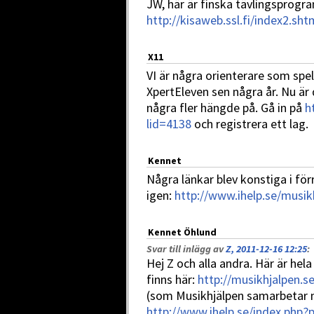
JW, här är finska tävlingsprog
http://kisaweb.ssl.fi/index2.sht
X11
VI är några orienterare som spe
XpertEleven sen några år. Nu är
några fler hängde på. Gå in på
h
lid=4138
och registrera ett lag.
Kennet
Några länkar blev konstiga i för
igen:
http://www.ihelp.se/musi
Kennet Öhlund
Svar till inlägg av
Z, 2011-12-16 12:25
:
Hej Z och alla andra. Här är hela
finns här:
http://musikhjalpen.s
(som Musikhjälpen samarbetar 
http://www.ihelp.se/index.php?