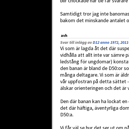
blir chockade när de får svårare 
Samtidigt tror jag inte banorna
bakom det minskande antalet or
avh
Svar till inlägg av
D12 anno 1972, 2011
Vi som är lagda åt det där suspe
vidhålla att allt inte var sämre p
ledstång för ungdomar) konstat
den banan är bland de D50:or so
många deltagare. Vi som är äldre
vår uppfostran på detta sättet - 
älskar orienteringen och det är 
Den där banan kan ha lockat en
det där häftiga, äventyrliga dom
D50:a.
Vi får väl se hur det ser ut om n