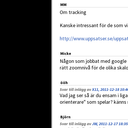
MM
Om tracking
Kanske intressant för de som vil
http://www.uppsatser.se/uppsat
Micke
Någon som jobbat med google m
rätt zoomnivå för de olika skal
ööh
Svar till inlägg av
X11, 2011-12-18 10:4
Vad jag ser så är du ensam i liga
orienterare" som spelar? känns
Björn
Svar till inlägg av
JW, 2011-12-17 18:35