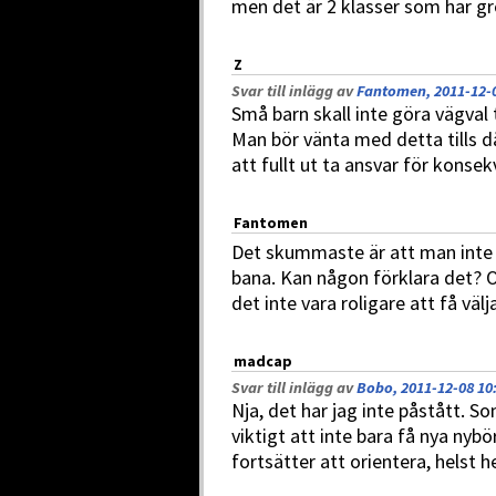
men det är 2 klasser som har gr
Z
Svar till inlägg av
Fantomen, 2011-12-0
Små barn skall inte göra vägval 
Man bör vänta med detta tills d
att fullt ut ta ansvar för konse
Fantomen
Det skummaste är att man inte e
bana. Kan någon förklara det? O
det inte vara roligare att få välj
madcap
Svar till inlägg av
Bobo, 2011-12-08 10
Nja, det har jag inte påstått. So
viktigt att inte bara få nya nybö
fortsätter att orientera, helst he