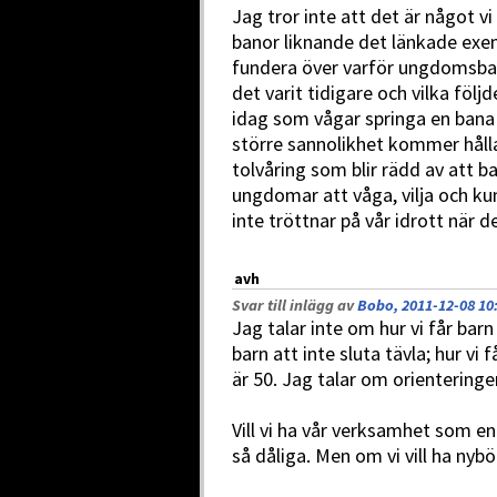
Jag tror inte att det är något vi 
banor liknande det länkade exem
fundera över varför ungdomsban
det varit tidigare och vilka följd
idag som vågar springa en ban
större sannolikhet kommer håll
tolvåring som blir rädd av att ba
ungdomar att våga, vilja och ku
inte tröttnar på vår idrott när d
avh
Svar till inlägg av
Bobo, 2011-12-08 10
Jag talar inte om hur vi får barn
barn att inte sluta tävla; hur vi 
är 50. Jag talar om orienteringe
Vill vi ha vår verksamhet som en
så dåliga. Men om vi vill ha nyb