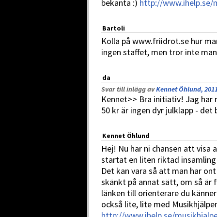
bekanta :)
http://www.ihelp.se
Bartoli
Kolla på www.friidrot.se hur man
ingen staffet, men tror inte man 
da
Svar till inlägg av
Kennet Öhlund, 2011
Kennet>> Bra initiativ! Jag har n
50 kr är ingen dyr julklapp - det
Kennet Öhlund
Hej! Nu har ni chansen att visa a
startat en liten riktad insamling
Det kan vara så att man har ont o
skänkt på annat sätt, om så är f
länken till orienterare du känne
också lite, lite med Musikhjälpe
http://www.ihelp.se/musikhjal