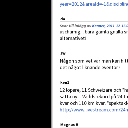
year=2012&areaId=-1&disciplin
da
Svar till inlägg av
Kennet, 2011-12-16 
uschamig... bara gamla gnälla s
alternativet!
JW
Någon som vet var man kan hitt
det något liknande eventor?
ken1
12 löpare, 11 Schweizare och "hal
sätta nytt Världsrekord på 24 
kvar och 110 km kvar. "spektakl
http://www.livestream.com/24
Magnus H