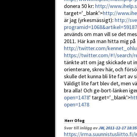
donera 50 kr:
http://www.ihelp
target='_blank'>
http://www.ih
är jag (yrkesmässigt):
http://sv
programid=1068&artikel=5918
används om man vill se det me
2011. Här kan man hitta mig på 
http://twitter.com/kennet_ohl
https://twitter.com/#!/search
tänkte att om jag skickade ut i
orienterare, skrev här, och förs
skulle det kunna bli lite fart av s
Väldigt lite fart blev det, men v
bra alla! Och ge-bort-länken ige
open=1478
' target='_blank'>
ht
open=1478
Herr Ofog
Svar till inlägg av
JW, 2011-12-17 18:35
https://irma.suunnistusliitto.fi