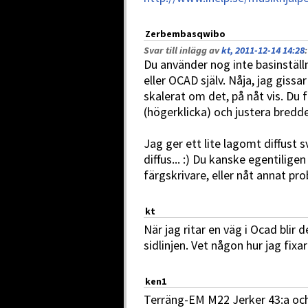
Zerbembasqwibo
Svar till inlägg av
kt, 2011-12-14 14:28
:
Du använder nog inte basinställ
eller OCAD själv. Nåja, jag giss
skalerat om det, på nåt vis. Du f
(högerklicka) och justera bredde
Jag ger ett lite lagomt diffust s
diffus... :) Du kanske egentilige
färgskrivare, eller nåt annat p
kt
När jag ritar en väg i Ocad blir 
sidlinjen. Vet någon hur jag fixa
ken1
Terräng-EM M22 Jerker 43:a och