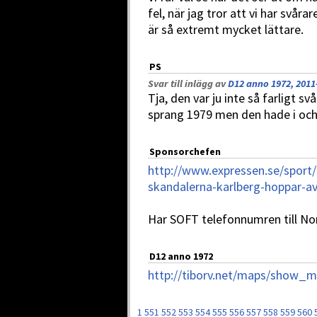
fel, när jag tror att vi har svår
är så extremt mycket lättare.
PS
Svar till inlägg av
D12 anno 1972, 2011
Tja, den var ju inte så farligt 
sprang 1979 men den hade i och f
Sponsorchefen
http://www.expressen.se/sport/f
skandalerna-karlberg-hoppar-a
Har SOFT telefonnumren till N
D12 anno 1972
http://tiborv.net/maps/show_
1
551
552
553
554
555
556
557
558
559
560