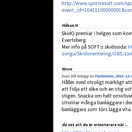
http://www.sportresult.com/spo
event_id=10411100000001&co
Håkan H
SkidO premiär i helgen som kom
Evertsberg.
Mer info på SOFT:s skidosida:
h
ovriga/Skidorientering/OBS-tav
Nisse
Svar till inlägg av
Fantomen, 2011-12-0
Håller med otroligt märkligt att
att följa ett dike och en stig oc
stigen. Snacka om helt omotivera
struntar många banläggare i den
banläggare som törs lägga vita 
du vet att du är orineterare när ...