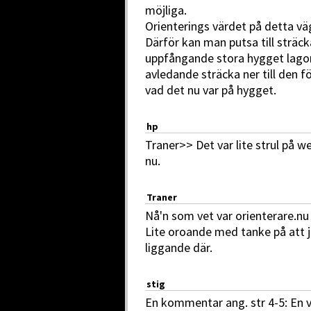
möjliga.
Orienterings värdet på detta väg
Därför kan man putsa till sträc
uppfångande stora hygget lagom
avledande sträcka ner till den f
vad det nu var på hygget.
hp
Traner>> Det var lite strul på w
nu.
Traner
Nå'n som vet var orienterare.nu
Lite oroande med tanke på att 
liggande där.
stig
En kommentar ang. str 4-5: En v