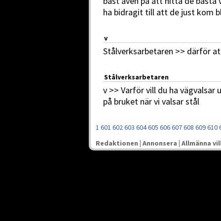
bäst även på att hitta de bästa
ha bidragit till att de just kom 
v
Stålverksarbetaren >> därför att
Stålverksarbetaren
v >> Varför vill du ha vägvalsar 
på bruket när vi valsar stål
1
601
602
603
604
605
606
607
608
609
610
Redaktionen
|
Annonsera
|
Allmänna vil