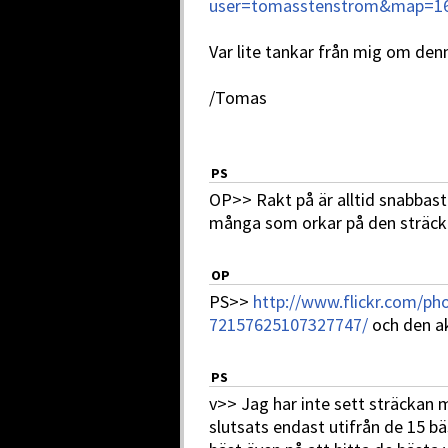
user=tomasstenstrom&map=1
Var lite tankar från mig om de
/Tomas
PS
OP>> Rakt på är alltid snabbas
många som orkar på den sträcka
OP
PS>>
http://www.flickr.com/ph
72157625107327747/
och den ak
PS
v>> Jag har inte sett sträckan m
slutsats endast utifrån de 15 bä