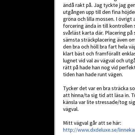
ändå rakt på. Jag tyckte jag ge
utgången upp till den fina höjden
gröna och lilla mossen. I övrigt
forcering ända in till kontrolle
svårläst karta där. Placering på 
sämsta sträckplacering även om
den bra och höll bra fart hela v
klart bäst och framförallt enkla
lugnet vid val av vägval och utg
rätt på hade han nog vid perf
tiden han hade runt vägen.
Tycker det var en bra sträcka s
att hinna/ta sig tid att läsa 
känsla var lite stressade/tog sig 
vägval.
Mitt vägval går att se här:
http://www.dxdeluxe.se/linne