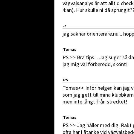
vägvalsanalys är att alltid check
4:an). Hur skulle ni då sprungit?
.c
jag saknar orienterare.nu... hopp
Tomas
PS >> Bra tips... Jag suger såk
jag mig väl förberedd, skönt!
PS
Tomas>> Inför helgen kan jag vä
som jag gett till mina klubbkamr
men inte långt från strecket!
Tomas
PS >> Jag håller med dig. Rakt på
ofta har i åtanke vid vägvalsbe