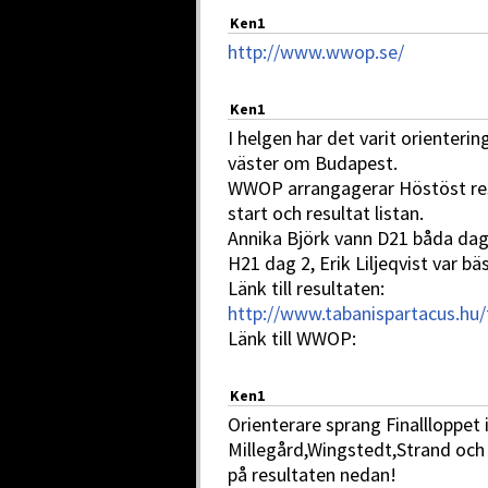
Ken1
http://www.wwop.se/
Ken1
I helgen har det varit orienteri
väster om Budapest.
WWOP arrangagerar Höstöst resa
start och resultat listan.
Annika Björk vann D21 båda dag
H21 dag 2, Erik Liljeqvist var bä
Länk till resultaten:
http://www.tabanispartacus.hu/
Länk till WWOP:
Ken1
Orienterare sprang Finallloppet
Millegård,Wingstedt,Strand och 
på resultaten nedan!