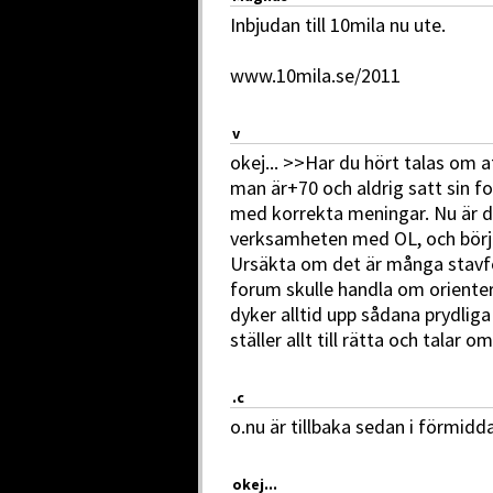
Inbjudan till 10mila nu ute.
www.10mila.se/2011
v
okej... >>Har du hört talas om a
man är+70 och aldrig satt sin fot
med korrekta meningar. Nu är d
verksamheten med OL, och börj
Ursäkta om det är många stavfel
forum skulle handla om orienter
dyker alltid upp sådana prydli
ställer allt till rätta och talar o
.c
o.nu är tillbaka sedan i förmidda
okej...