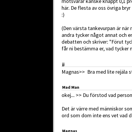
motsvarar kanske knappt 0,1 pro
här. De flesta av oss övriga bryr
:)
(Den värsta tankevurpan är när 
andra tycker något annat och en 
debatten och skriver: "Förut tyck
får ni bestämma er, vad tycker n
jj
Magnas>> Bra med lite rejäla st
Mad Man
okej... >> Du förstod vad person
Det är värre med människor som 
ord som dom inte ens vet vad 
Magnas