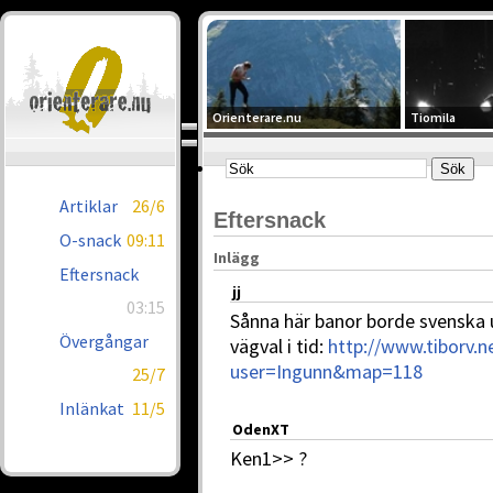
Orienterare.nu
Tiomila
Artiklar
26/6
Eftersnack
O-snack
09:11
Inlägg
Eftersnack
jj
03:15
Sånna här banor borde svenska 
Övergångar
vägval i tid:
http://www.tiborv
user=Ingunn&map=118
25/7
Inlänkat
11/5
OdenXT
Ken1>> ?