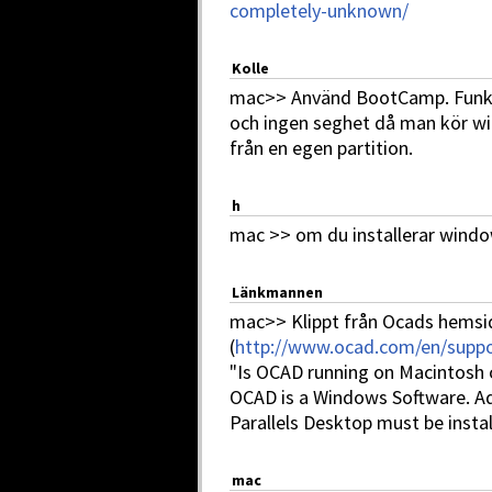
completely-unknown/
Kolle
mac>> Använd BootCamp. Funka
och ingen seghet då man kör w
från en egen partition.
h
mac >> om du installerar windo
Länkmannen
mac>> Klippt från Ocads hemsi
(
http://www.ocad.com/en/suppo
"Is OCAD running on Macintosh
OCAD is a Windows Software. Add
Parallels Desktop must be insta
mac