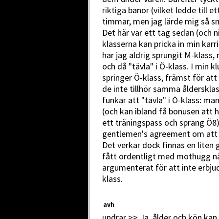
riktiga banor (vilket ledde till e
timmar, men jag lärde mig så s
Det här var ett tag sedan (och 
klasserna kan pricka in min kar
har jag aldrig sprungit M-klass
och då "tävla" i Ö-klass. I min 
springer Ö-klass, främst för att
de inte tillhör samma åldersklas
funkar att "tävla" i Ö-klass: 
(och kan ibland få bonusen att 
ett träningspass och sprang Ö8
gentlemen's agreement om att in
Det verkar dock finnas en liten 
fått ordentligt med mothugg när
argumenterat för att inte erbjuda
klass.
avh
undrar >> Ja, ålder och kön kan