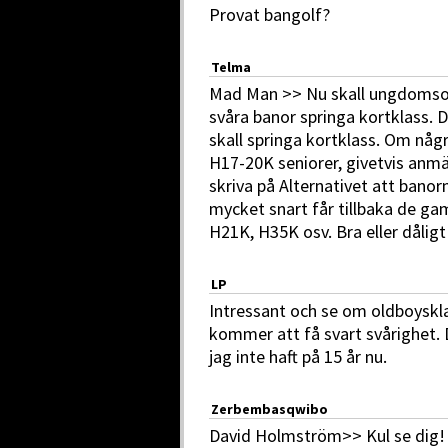
Provat bangolf?
Telma
Mad Man >> Nu skall ungdomsori
svåra banor springa kortklass. D
skall springa kortklass. Om någr
H17-20K seniorer, givetvis anm
skriva på Alternativet att banor
mycket snart får tillbaka de 
H21K, H35K osv. Bra eller dåligt
LP
Intressant och se om oldboyskl
kommer att få svart svårighet. 
jag inte haft på 15 år nu.
Zerbembasqwibo
David Holmström>> Kul se dig! S