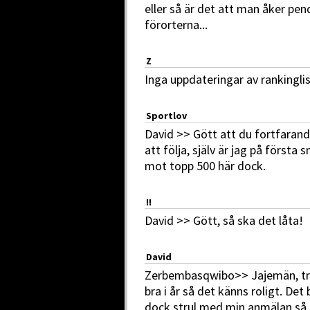
eller så är det att man åker pen
förorterna...
Z
Inga uppdateringar av rankinglis
Sportlov
David >> Gött att du fortfaran
att följa, själv är jag på först
mot topp 500 här dock.
!!
David >> Gött, så ska det låta!
David
Zerbembasqwibo>> Jajemän, tr
bra i år så det känns roligt. Det 
dock strul med min anmälan så 