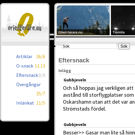
Orienterare.nu
Tiomila
Artiklar
26/6
Eftersnack
O-snack
11:13
Inlägg
Eftersnack
8/8
Gubbjeveln
Övergångar
Och så hoppas jag verkligen att 
25/7
avstånd till storflygplatser so
Oskarshamn utan att det var an
Inlänkat
11/5
Strömstads fördel.
Gubbjeveln
Besser>> Gasar man lite så hinne