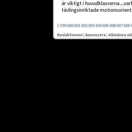
är viktigt i huvudklasserna....var
tävlingsinriktade motionsoriente
1
599
600
601
602
603
604
605
606
607
608
Redaktionen
|
Annonsera
|
Allmänna vil