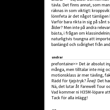
tävla. Det finns annat, som man 
räknas in som viktigt: kroppsvik
lönnfeta är det något tämligen 
Varför bara rikta in sig på sånt 
ålder? Men inte på andra releva
bästa, i frågan om klassindelnin
naturligtvis tvungna att import
banlängd och svårighet från and
undrar
prefontaine>> Det är absolut ing
många, men tilltalar inte mig o
motionsklass är mer tävling, fak
Rädd för tjejstryk? Ånej! Det h
Nä, det lutar åt Farewell Tour o
Vad kommer ni H35M-löpare att
Tack för alla inlägg!