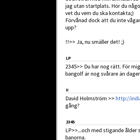
jag utan startplats. Hör du någo
vet du vem du ska kontakta;)
Förvånad dock att du inte vågar
upp?
!!>> Ja, nu smäller det! ;)
LP
2345>> Du har nog rätt. För mig
bangolf är nog svårare än dage
!!
David Holmström >>
http://ind
gång?
2345
LP>>...och med stigande ålder s
banorna.