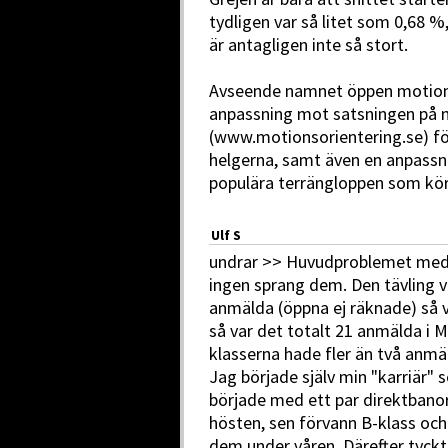
tydligen var så litet som 0,68 
är antagligen inte så stort.
Avseende namnet öppen motionsk
anpassning mot satsningen på 
(www.motionsorientering.se) fö
helgerna, samt även en anpassning
populära terrängloppen som kör 
Ulf S
undrar >> Huvudproblemet med 
ingen sprang dem. Den tävling v
anmälda (öppna ej räknade) så v
så var det totalt 21 anmälda i M
klasserna hade fler än två anm
Jag började själv min "karriär"
började med ett par direktbanor
hösten, sen förvann B-klass oc
dem under våren. Därefter tyckt