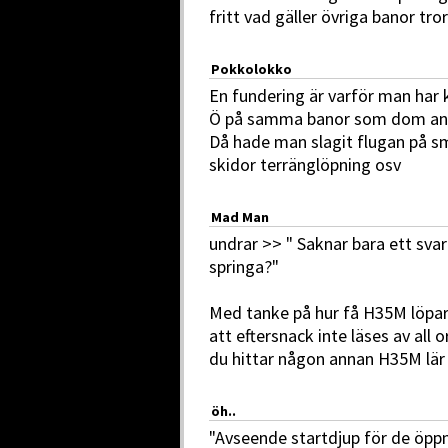
fritt vad gäller övriga banor tro
Pokkolokko
En fundering är varför man har
Ö på samma banor som dom and
Då hade man slagit flugan på sm
skidor terränglöpning osv
Mad Man
undrar >> " Saknar bara ett sv
springa?"
Med tanke på hur få H35M löpare
att eftersnack inte läses av all 
du hittar någon annan H35M lär at
öh..
"Avseende startdjup för de öppn