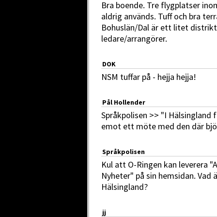
Bra boende. Tre flygplatser in
aldrig används. Tuff och bra ter
Bohuslän/Dal är ett litet distri
ledare/arrangörer.
DOK
NSM tuffar på - hejja hejja!
Pål Hollender
Språkpolisen >> "I Hälsingland f
emot ett möte med den där björ
Språkpolisen
Kul att O-Ringen kan leverera "A
Nyheter" på sin hemsidan. Vad ä
Hälsingland?
jj