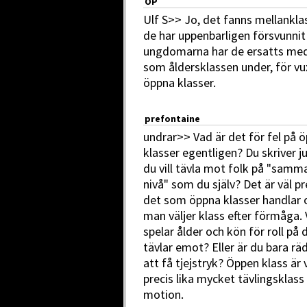
OP
Ulf S>> Jo, det fanns mellankl
de har uppenbarligen försvunnit
ungdomarna har de ersatts med
som åldersklassen under, för vux
öppna klasser.
prefontaine
undrar>> Vad är det för fel på 
klasser egentligen? Du skriver ju
du vill tävla mot folk på "samm
nivå" som du själv? Det är väl pr
det som öppna klasser handlar
man väljer klass efter förmåga.
spelar ålder och kön för roll på 
tävlar emot? Eller är du bara rä
att få tjejstryk? Öppen klass är 
precis lika mycket tävlingsklas
motion.