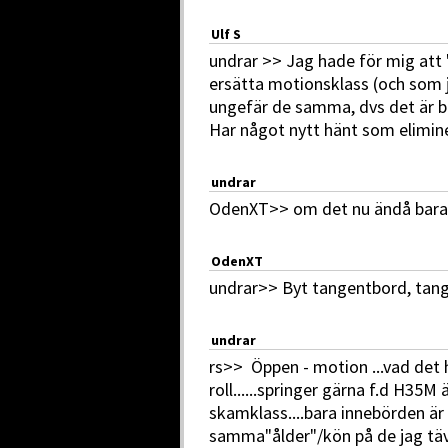
Ulf S
undrar >> Jag hade för mig att 
ersätta motionsklass (och som 
ungefär de samma, dvs det är b
Har något nytt hänt som elimin
undrar
OdenXT>> om det nu ändå bara v
OdenXT
undrar>> Byt tangentbord, tange
undrar
rs>> Öppen - motion ...vad det he
roll......springer gärna f.d H35
skamklass....bara innebörden är 
samma"ålder"/kön på de jag täv