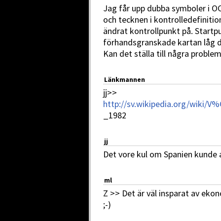
Jag får upp dubba symboler i OCA
och tecknen i kontrolledefinitio
ändrat kontrollpunkt på. Startp
förhandsgranskade kartan låg d
Kan det ställa till några probl
Länkmannen
jj>>
http://sv.wikipedia.org/wiki
_1982
jj
Det vore kul om Spanien kunde 
ml
Z >> Det är väl insparat av eko
;-)