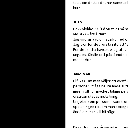
talat om detta i det här sammanh
hur?
Ulf S
Pokkolokko >> "På 50-talet så h
vid 20-25-års ålder"
Jag undrar vad din avsikt med 
Jag tror för det första inte att 
För det andra hävdade jag att vi
unga nu. Skulle ditt påstående o
menar du?
Mad Man
Ulf S >>Om man väljer att avstå at
personen ifråga hellre hade sutt
ingen roll hur mycket talang pe
orsaken stavas inställning.
Ungefär som personer som tror a
spelar ingen roll om man springe
ändå om man vill bli något.
Dessutom förstår jag inte hur m