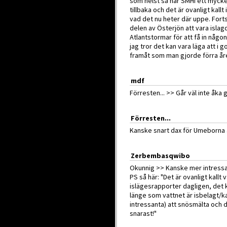
som helst så har SMHI ett mycket
tillbaka och det är ovanligt kallt
vad det nu heter där uppe. Fort
delen av Österjön att vara islag
Atlantstormar för att få in någon
jag tror det kan vara läga att i g
framåt som man gjorde förra år
mdf
Förresten... >> Går väl inte åka gr
Förresten...
Kanske snart dax för Umeborna att
Zerbembasqwibo
Okunnig >> Kanske mer intress
PS så här: "Det är ovanligt kallt
islägesrapporter dagligen, det 
länge som vattnet är isbelagt/k
intressanta) att snösmälta och 
snarast!"