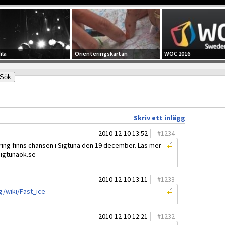
ila
Orienteringskartan
WOC 2016
Skriv ett inlägg
2010-12-10 13:52
#
1234
ering finns chansen i Sigtuna den 19 december. Läs mer
sigtunaok.se
2010-12-10 13:11
#
1233
g/wiki/Fast_ice
2010-12-10 12:21
#
1232