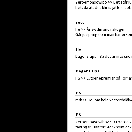
Zerbembasqwibo >> Det står ju "
betyda att det blir is jättesnabb
rett
He >> Är 2-3dm snö i skogen.
Går ju springa om man har orken 
He
Dagens tips> Så det är inte snö 
Dagens tips
PS >> Elitseriepremiär på Torham
PS
mdf>> Jo, om hela Västerdalälve
PS
Zerbembasqwibo>> Du borde väl 
tävlingar utanför Stockholm också