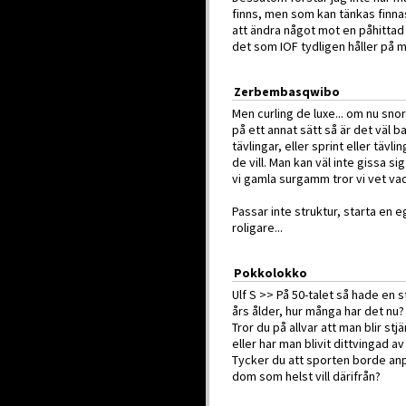
finns, men som kan tänkas finnas
att ändra något mot en påhittad
det som IOF tydligen håller på 
Zerbembasqwibo
Men curling de luxe... om nu snor
på ett annat sätt så är det väl 
tävlingar, eller sprint eller tävl
de vill. Man kan väl inte gissa si
vi gamla surgamm tror vi vet vad 
Passar inte struktur, starta en e
roligare...
Pokkolokko
Ulf S >> På 50-talet så hade en s
års ålder, hur många har det nu?
Tror du på allvar att man blir stj
eller har man blivit dittvingad a
Tycker du att sporten borde anp
dom som helst vill därifrån?