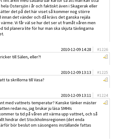
 fint arkiv med sådana där kartor så att man kan titta
 i hela Östersjön i år och faktiskt även i Skagerak eller
sätter det på det här viset så kommer nog större
d innan det vänder och då krävs det ganska rejäla
 värme. Vi får väl se hur det ser ut framåt våren men
od tid planera lite för hur man ska skjuta tävlingarna
et.
2010-12-09 14:28
#
1226
icker till Sälen, eller?!
2010-12-09 13:13
#
1225
 ta skrillorna till Vasa?
2010-12-09 13:11
#
1224
ant med vattnets temperatur? Kanske tänker mäster
 vatten redan nu, jag brukar ju läsa SMHIs
kommer ta tid på våren att värma upp vattnet, och så
allt hindrar det Stockholmsregionen (det enda
därför bör beslut om säsongens inställande fattas