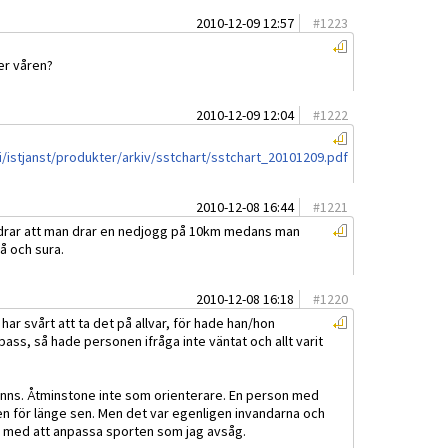
2010-12-09 12:57
#
1223
der våren?
2010-12-09 12:04
#
1222
/istjanst/produkter/arkiv/sstchart/sstchart_20101209.pdf
2010-12-08 16:44
#
1221
indrar att man drar en nedjogg på 10km medans man
gå och sura.
2010-12-08 16:18
#
1220
 har svårt att ta det på allvar, för hade han/hon
pass, så hade personen ifråga inte väntat och allt varit
finns. Åtminstone inte som orienterare. En person med
n för länge sen. Men det var egenligen invandarna och
a med att anpassa sporten som jag avsåg.