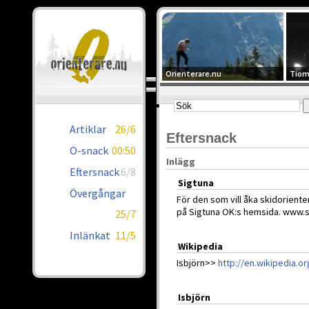
Orienterare.nu
Tiom
Artiklar
26/6
Eftersnack
O-snack
00:50
Inlägg
Eftersnack
6/8
Sigtuna
Övergångar
För den som vill åka skidorient
på Sigtuna OK:s hemsida. www.
25/7
Inlänkat
11/5
Wikipedia
Isbjörn>>
http://en.wikipedia.or
Isbjörn