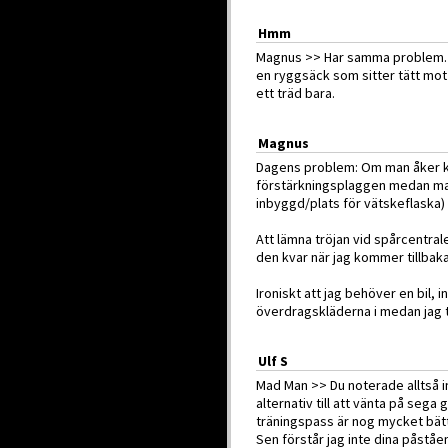
Hmm
Magnus >> Har samma problem. V
en ryggsäck som sitter tätt mo
ett träd bara.
Magnus
Dagens problem: Om man åker kol
förstärkningsplaggen medan man 
inbyggd/plats för vätskeflaska) 
Att lämna tröjan vid spårcentrale
den kvar när jag kommer tillbaka
Ironiskt att jag behöver en bil, in
överdragskläderna i medan jag t
Ulf S
Mad Man >> Du noterade alltså i
alternativ till att vänta på sega 
träningspass är nog mycket bättr
Sen förstår jag inte dina påstå