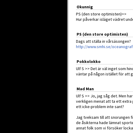
Okunnig
PS (den store optimisten)>>
Hur påverkar isläget vädret un
PS (den store optimisten)
Dags att ställa in vårsäsongen?
http://www.smhi.se/oceanografi
Pokkolokko
Ulf S >> Det är väl inget som h
väntar på någon istället för att 
Mad Man
Ulf S >> Jo, jag såg det. Men har
verkligen menat att ta ett extra 
ett icke-problem inte sant?
Jag tveksam till att snorungen 
de åsikterna hade lämnat sporte
annat folk som vi försöker lock