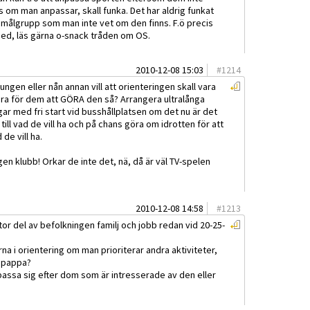
 om man anpassar, skall funka. Det har aldrig funkat
 målgrupp som man inte vet om den finns. F.ö precis
med, läs gärna o-snack tråden om OS.
2010-12-08 15:03
#
1214
ungen eller nån annan vill att orienteringen skall vara
bara för dem att GÖRA den så? Arrangera ultralånga
ingar med fri start vid busshållplatsen om det nu är det
g till vad de vill ha och på chans göra om idrotten för att
de vill ha.
gen klubb! Orkar de inte det, nä, då är väl TV-spelen
2010-12-08 14:58
#
1213
tor del av befolkningen familj och jobb redan vid 20-25-
ärna i orientering om man prioriterar andra aktiviteter,
v pappa?
assa sig efter dom som är intresserade av den eller