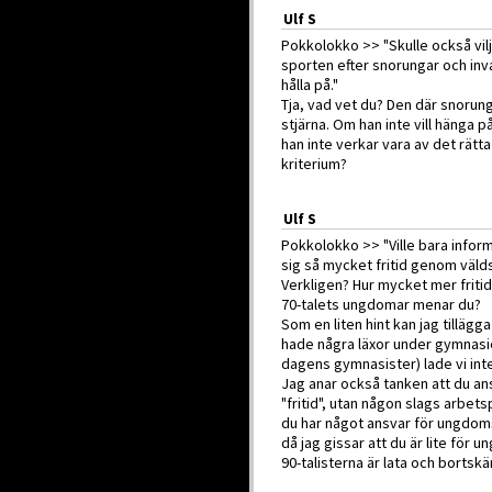
Ulf S
Pokkolokko >> "Skulle också vilja
sporten efter snorungar och inv
hålla på."
Tja, vad vet du? Den där snorung
stjärna. Om han inte vill hänga 
han inte verkar vara av det rätta 
kriterium?
Ulf S
Pokkolokko >> "Ville bara infor
sig så mycket fritid genom välds
Verkligen? Hur mycket mer frit
70-talets ungdomar menar du?
Som en liten hint kan jag tillägg
hade några läxor under gymnasi
dagens gymnasister) lade vi inte
Jag anar också tanken att du an
"fritid", utan någon slags arbets
du har något ansvar för ungdoms
då jag gissar att du är lite för u
90-talisterna är lata och bortsk