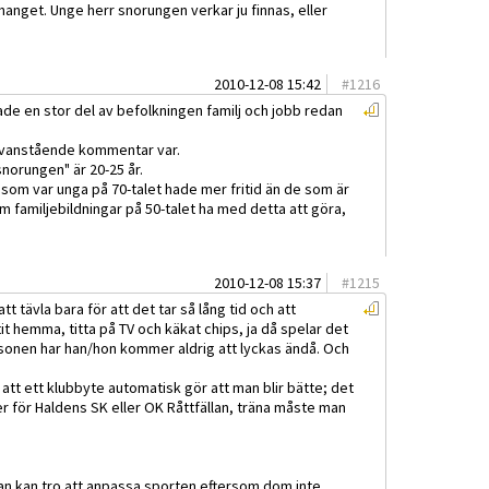
anget. Unge herr snorungen verkar ju finnas, eller
2010-12-08 15:42
#
1216
ade en stor del av befolkningen familj och jobb redan
ovanstående kommentar var.
"snorungen" är 20-25 år.
 som var unga på 70-talet hade mer fritid än de som är
m familjebildningar på 50-talet ha med detta att göra,
2010-12-08 15:37
#
1215
t tävla bara för att det tar så lång tid och att
it hemma, titta på TV och käkat chips, ja då spelar det
rsonen har han/hon kommer aldrig att lyckas ändå. Och
tt ett klubbyte automatisk gör att man blir bätte; det
r för Haldens SK eller OK Råttfällan, träna måste man
an kan tro att anpassa sporten eftersom dom inte