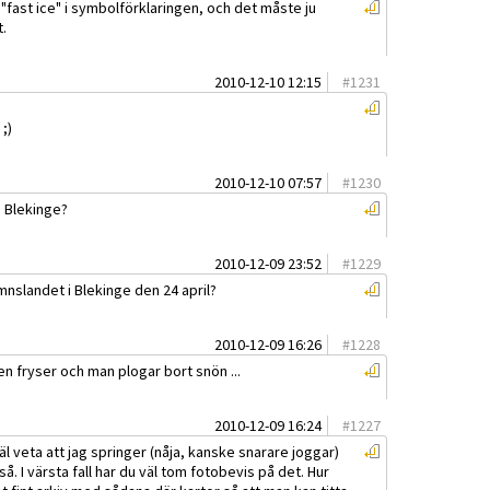
fast ice" i symbolförklaringen, och det måste ju
t.
2010-12-10 12:15
#
1231
;)
2010-12-10 07:57
#
1230
i Blekinge?
2010-12-09 23:52
#
1229
nslandet i Blekinge den 24 april?
2010-12-09 16:26
#
1228
n fryser och man plogar bort snön ...
2010-12-09 16:24
#
1227
veta att jag springer (nåja, kanske snarare joggar)
. I värsta fall har du väl tom fotobevis på det. Hur