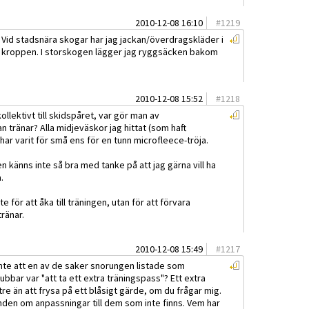
2010-12-08 16:10
#
1219
id stadsnära skogar har jag jackan/överdragskläder i
t kroppen. I storskogen lägger jag ryggsäcken bakom
2010-12-08 15:52
#
1218
lektivt till skidspåret, var gör man av
tränar? Alla midjeväskor jag hittat (som haft
har varit för små ens för en tunn microfleece-tröja.
n känns inte så bra med tanke på att jag gärna vill ha
.
te för att åka till träningen, utan för att förvara
ränar.
2010-12-08 15:49
#
1217
nte att en av de saker snorungen listade som
gubbar var "att ta ett extra träningspass"? Ett extra
e än att frysa på ett blåsigt gärde, om du frågar mig.
enden om anpassningar till dem som inte finns. Vem har