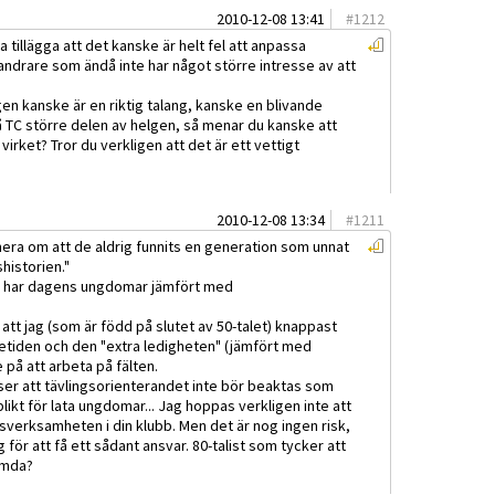
2010-12-08 13:41
#
1212
 tillägga att det kanske är helt fel att anpassa
andrare som ändå inte har något större intresse av att
en kanske är en riktig talang, kanske en blivande
på TC större delen av helgen, så menar du kanske att
virket? Tror du verkligen att det är ett vettigt
2010-12-08 13:34
#
1211
mera om att de aldrig funnits en generation som unnat
historien."
id har dagens ungdomar jämfört med
a att jag (som är född på slutet av 50-talet) knappast
etiden och den "extra ledigheten" (jämfört med
 på att arbeta på fälten.
ser att tävlingsorienterandet inte bör beaktas som
plikt för lata ungdomar... Jag hoppas verkligen inte att
verksamheten i din klubb. Men det är nog ingen risk,
ng för att få ett sådant ansvar. 80-talist som tycker att
ämda?