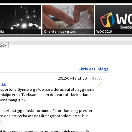
ila
Orienteringskartan
WOC 2016
Skriv ett inlägg
2012-07-17 21:39
#
3995
1:22
:
gssportens Gynnare gällde bara deras val att lägga sina
daljörerna. Tveksam till om det var rätt tänkt. Hade
resonemang gick.
a ha ett så gigantiskt förbund så bör dom nog prestera
e ens att tycka att det är något problem att vi blir
r.
ad över svenska medaljer, men egoistisk som jag är