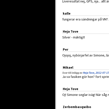
Liveresultat nej, GPS, nja... allt 
kalle
fungerar era sändningar på VM? 
Heja Tove
Silver - mäktigt!
Per
Ojojoj, nybörjarfel av Simone, läs
Mikael
Svar till inlägg av
Heja Tove, 2012-07-17
Ja va fasiken gör hon? fort springe
Heja Tove
Oj! Simone seglar iväg! När såg
Zerbembasqwibo