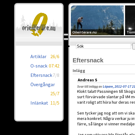
Orienterare.nu
Tiom
Artiklar
26/6
Eftersnack
O-snack
07:42
Inlägg
Eftersnack
7/8
Andreas S
Övergångar
Svar till inlägg av
Löpare, 2012-07-17 2
Klokt talat! Passningen till Sko
25/7
surt förvärvade slantar på VM me
varit roligt att höra hur deras 
Inlänkat
11/5
Sen tycker jag nog att om vi sk
mera konkret. Några verkar ju int
färre, så länge vi vinner medalje
Jag som utövare blir förstås gl