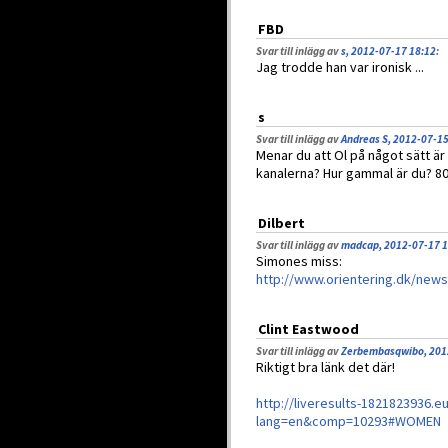
FBD
Svar till inlägg av
s, 2012-07-17 18:12
:
Jag trodde han var ironisk ...
s
Svar till inlägg av
Andreas S, 2012-07-15
Menar du att Ol på något sätt är 
kanalerna? Hur gammal är du? 8
Dilbert
Svar till inlägg av
madcap, 2012-07-17 1
Simones miss:
http://www.orientering.dk/ne
Clint Eastwood
Svar till inlägg av
Zerbembasqwibo, 201
Riktigt bra länk det där!
http://liveresults-1821823936.
lang=en&comp=10293#WOMEN