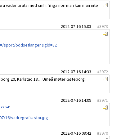
ha bra väder prata med smhi. Yriga norrmän kan man inte
2012-07-16 15:03
#
3973
d=/sport/oddsetlangen&gid=32
2012-07-16 14:33
#
3972
borg 20, Karlstad 18.....Umeå møter Gøteborg i
2012-07-16 14:09
#
3971
 22:54
:
7/16/vadregrafik-stor.jpg
2012-07-16 08:42
#
3970