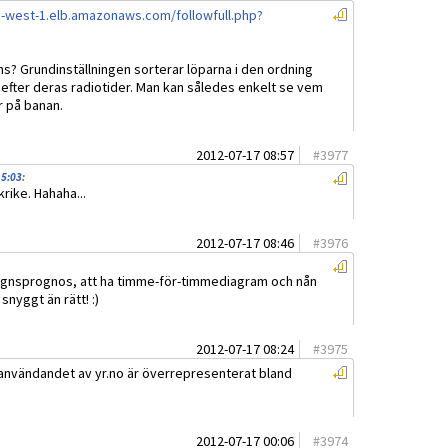
eu-west-1.elb.amazonaws.com/followfull.php?
ns? Grundinställningen sorterar löparna i den ordning
efter deras radiotider. Man kan således enkelt se vem
r på banan.
2012-07-17 08:57
#
3977
15:03
:
rike. Hahaha...
2012-07-17 08:46
#
3976
-dygnsprognos, att ha timme-för-timmediagram och nån
snyggt än rätt! :)
2012-07-17 08:24
#
3975
tt användandet av yr.no är överrepresenterat bland
2012-07-17 00:06
#
3974