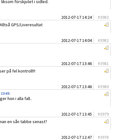
är liksom förskjutet i sidled.
2012-07-17 14:24
#
3983
Alltså GPS/Liveresultat
2012-07-17 14:04
#
3982
2012-07-17 13:46
#
3981
er på fel kontroll!!!
2012-07-17 13:46
#
3980
 13:45
:
r hon i alla fall..
2012-07-17 13:45
#
3979
 man en sån tabbe senast?
2012-07-17 12:47
#
3978