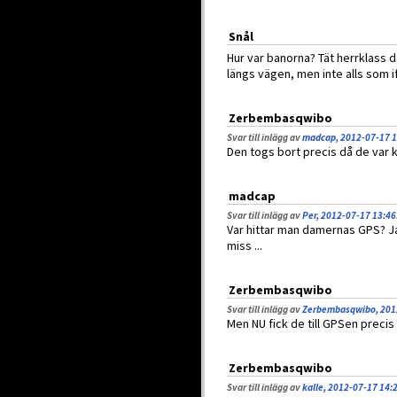
Snål
Hur var banorna? Tät herrklass d
längs vägen, men inte alls som if
Zerbembasqwibo
Svar till inlägg av
madcap, 2012-07-17 1
Den togs bort precis då de var 
madcap
Svar till inlägg av
Per, 2012-07-17 13:46
Var hittar man damernas GPS? Ja
miss ...
Zerbembasqwibo
Svar till inlägg av
Zerbembasqwibo, 201
Men NU fick de till GPSen precis i
Zerbembasqwibo
Svar till inlägg av
kalle, 2012-07-17 14: