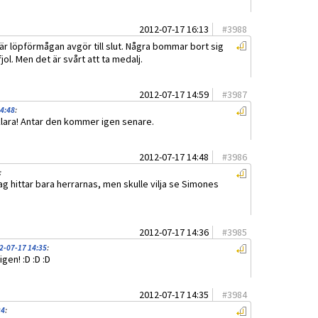
2012-07-17 16:13
#
3988
är löpförmågan avgör till slut. Några bommar bort sig
jol. Men det är svårt att ta medalj.
2012-07-17 14:59
#
3987
4:48
:
klara! Antar den kommer igen senare.
2012-07-17 14:48
#
3986
:
g hittar bara herrarnas, men skulle vilja se Simones
2012-07-17 14:36
#
3985
2-07-17 14:35
:
gen! :D :D :D
2012-07-17 14:35
#
3984
24
: