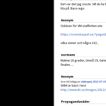
Det var det jag visste. Vill du 
lita på. Bara regn.
Anonym
Oddsen för VM-staffetten ute:
https://svenskaspel.se/?pagei
vilka vinner och några 1X2...
normann
Malmø 18 grader, Umeå 19, Gøte
finalen.....
Anonym
Svar till inlägg av
vädergud, 2012-07-15
SMHI är bäst i test
http://www.dn.se/Images/2012/0
Propagandaväder