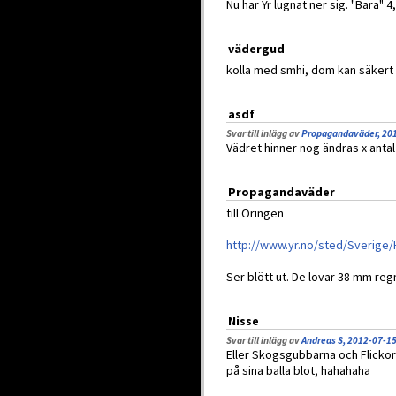
Nu har Yr lugnat ner sig. "Bara"
vädergud
kolla med smhi, dom kan säkert 
asdf
Svar till inlägg av
Propagandaväder, 201
Vädret hinner nog ändras x anta
Propagandaväder
till Oringen
http://www.yr.no/sted/Sverige/
Ser blött ut. De lovar 38 mm re
Nisse
Svar till inlägg av
Andreas S, 2012-07-15
Eller Skogsgubbarna och Flickor
på sina balla blot, hahahaha