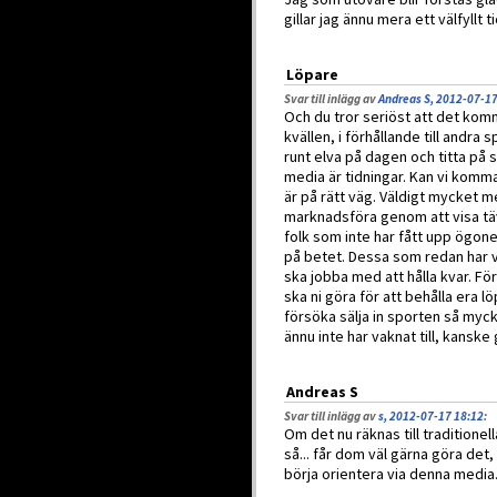
gillar jag ännu mera ett välfyllt 
Löpare
Svar till inlägg av
Andreas S, 2012-07-17
Och du tror seriöst att det komm
kvällen, i förhållande till andra 
runt elva på dagen och titta på sp
media är tidningar. Kan vi komma 
är på rätt väg. Väldigt mycket m
marknadsföra genom att visa täv
folk som inte har fått upp ögone
på betet. Dessa som redan har v
ska jobba med att hålla kvar. För
ska ni göra för att behålla era l
försöka sälja in sporten så myc
ännu inte har vaknat till, kanske 
Andreas S
Svar till inlägg av
s, 2012-07-17 18:12
:
Om det nu räknas till traditionel
så... får dom väl gärna göra det,
börja orientera via denna media