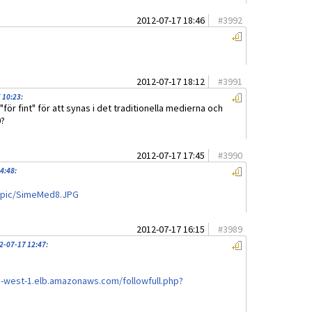
2012-07-17 18:46
#
3992
2012-07-17 18:12
#
3991
 10:23
:
"för fint" för att synas i det traditionella medierna och
0?
2012-07-17 17:45
#
3990
4:48
:
wspic/SimeMed8.JPG
2012-07-17 16:15
#
3989
2-07-17 12:47
:
eu-west-1.elb.amazonaws.com/followfull.php?