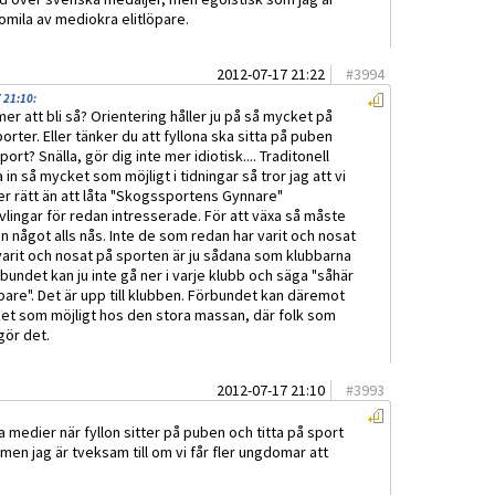
tiomila av mediokra elitlöpare.
2012-07-17 21:22
#
3994
 21:10
:
er att bli så? Orientering håller ju på så mycket på
sporter. Eller tänker du att fyllona ska sitta på puben
ort? Snälla, gör dig inte mer idiotisk.... Traditonell
in så mycket som möjligt i tidningar så tror jag att vi
er rätt än att låta "Skogssportens Gynnare"
lingar för redan intresserade. För att växa så måste
n något alls nås. Inte de som redan har varit och nosat
arit och nosat på sporten är ju sådana som klubbarna
bundet kan ju inte gå ner i varje klubb och säga "såhär
öpare". Det är upp till klubben. Förbundet kan däremot
ket som möjligt hos den stora massan, där folk som
gör det.
2012-07-17 21:10
#
3993
la medier när fyllon sitter på puben och titta på sport
 men jag är tveksam till om vi får fler ungdomar att
.