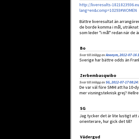
http://liveresults-1821823936.
lang=en&comp=10293#WOMEN
Bättre liveresultat än arrangöre
de borde komma i mål, uträknat 
som leder "i mål" redan när de ä
Bo
Svar till inlägg av
Anonym, 2012-07-16 
Sverige har bättre odds än Frank
Zerbembasqwibo
Svar till inlägg av
SG, 2012-07-17 08:24
:
De var väl före SMHI att ha 10
mer visningsteknisk grej? Hellre 
SG
Jag tycker det är lite lustigt a
orienterare, hur gick det till?
Vädergud