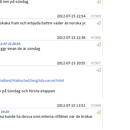
 4,8 mm på söndag
2012-07-15 22:54
#
3969
skaka fram och erbjuda bättre väder än norska yr.
2012-07-15 22:36
#
3968
2-07-15 20:55
:
l ggr innan de är söndag
2012-07-15 20:55
#
3967
Halland/Halmstad/langtidsvarsel.html
gn på Söndag och första etappen
2012-07-15 13:52
#
3966
 10:23
:
na kunde ha dessa som interna ritfilmer när de krökar