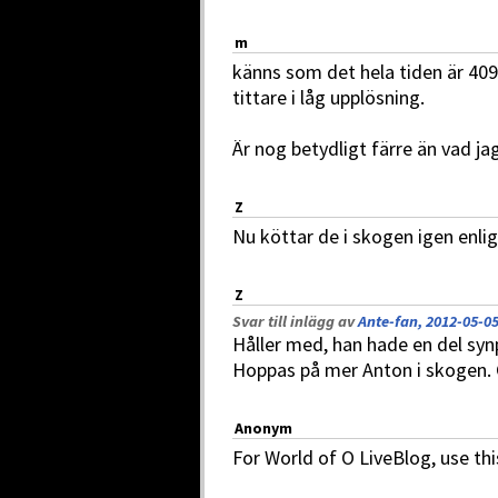
m
känns som det hela tiden är 409
tittare i låg upplösning.
Är nog betydligt färre än vad ja
Z
Nu köttar de i skogen igen enli
Z
Svar till inlägg av
Ante-fan, 2012-05-05
Håller med, han hade en del syn
Hoppas på mer Anton i skogen. C
Anonym
For World of O LiveBlog, use thi