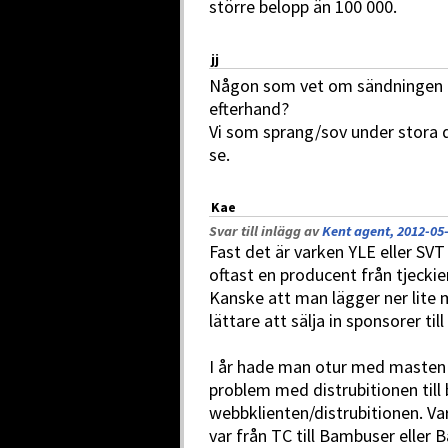
större belopp än 100 000.
jj
Någon som vet om sändningen k
efterhand?
Vi som sprang/sov under stora de
se.
Kae
Svar till inlägg av
Kent agent, 2012-05-
Fast det är varken YLE eller S
oftast en producent från tjecki
Kanske att man lägger ner lite 
lättare att sälja in sponsorer ti
I år hade man otur med masten 
problem med distrubitionen til
webbklienten/distrubitionen. Var
var från TC till Bambuser elle