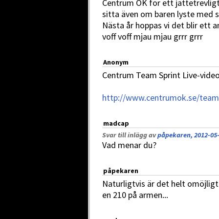
Centrum OK för ett jättetrevli
sitta även om baren lyste med sin
Nästa år hoppas vi det blir ett 
voff voff mjau mjau grrr grrr
Anonym
Centrum Team Sprint Live-video
http://www.centrumok.se/teams
madcap
Svar till inlägg av
påpekaren, 2012-05-
Vad menar du?
påpekaren
Naturligtvis är det helt omöjlig
en 210 på armen...