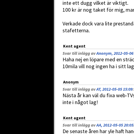
inte ett dugg vilket är viktigt.
100 kr är nog taket för mig, man
Verkade dock vara lite prestan
stafetterna.
Kent agent
Svar till inlägg av
Anonym, 2012-05-06 
Haha nej en löpare med en strä
10mila vill nog ingen ha i sitt lag
Anonym
Svar till inlägg av
AT, 2012-05-05 15:09
:
Nästa år kan väl du fixa web-TVs
inte i något lag!
Kent agent
Svar till inlägg av
AA, 2012-05-05 20:05
De senaste åren har yle haft ha