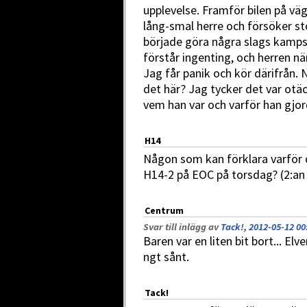
upplevelse. Framför bilen på väg
lång-smal herre och försöker s
började göra några slags kamps
förstår ingenting, och herren när
Jag får panik och kör därifrån.
det här? Jag tycker det var otä
vem han var och varför han gjor
H14
Någon som kan förklara varför d
H14-2 på EOC på torsdag? (2:an 
Centrum
Svar till inlägg av
Tack!, 2012-05-12 00
Baren var en liten bit bort... Elv
ngt sånt.
Tack!