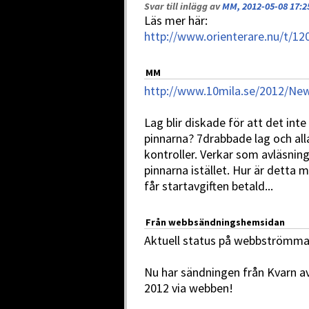
Svar till inlägg av
MM, 2012-05-08 17:2
Läs mer här:
http://www.orienterare.nu/t/12
MM
http://www.10mila.se/2012/Ne
Lag blir diskade för att det inte
pinnarna? 7drabbade lag och all
kontroller. Verkar som avläsnin
pinnarna istället. Hur är detta m
får startavgiften betald...
Från webbsändningshemsidan
Aktuell status på webbströmma
Nu har sändningen från Kvarn av
2012 via webben!