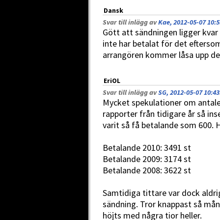
Dansk
Svar till inlägg av
Kae, 2012-05-07 10:5
Gött att sändningen ligger kvar
inte har betalat för det efters
arrangören kommer låsa upp de
EriOL
Svar till inlägg av
SG, 2012-05-07 10:43
Mycket spekulationer om antale
rapporter från tidigare år så i
varit så få betalande som 600. H
Betalande 2010: 3491 st
Betalande 2009: 3174 st
Betalande 2008: 3622 st
Samtidiga tittare var dock aldr
sändning. Tror knappast så mång
höjts med några tior heller.