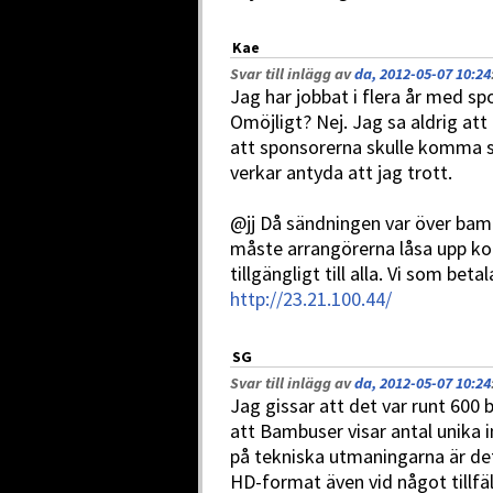
Kae
Svar till inlägg av
da, 2012-05-07 10:24
Jag har jobbat i flera år med sp
Omöjligt? Nej. Jag sa aldrig att 
att sponsorerna skulle komma s
verkar antyda att jag trott.
@jj Då sändningen var över bam
måste arrangörerna låsa upp konto
tillgängligt till alla. Vi som bet
http://23.21.100.44/
SG
Svar till inlägg av
da, 2012-05-07 10:24
Jag gissar att det var runt 600 b
att Bambuser visar antal unika
på tekniska utmaningarna är det 
HD-format även vid något tillfäl