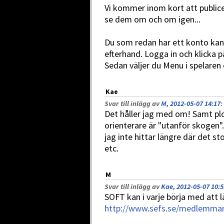
Vi kommer inom kort att public
se dem om och om igen...
Du som redan har ett konto kan 
efterhand. Logga in och klicka p
Sedan väljer du Menu i spelaren 
Kae
Svar till inlägg av
M, 2012-05-07 14:17
:
Det håller jag med om! Samt plo
orienterare är "utanför skogen"
jag inte hittar längre där det 
etc.
M
Svar till inlägg av
Kae, 2012-05-07 10:5
SOFT kan i varje börja med att lä
http://www.sefs.se/medlemma