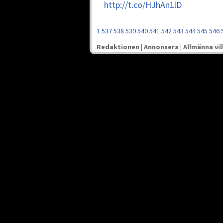
http://t.co/HJhAn1lD
1
537
538
539
540
541
542
543
544
545
546
Redaktionen
|
Annonsera
|
Allmänna vil