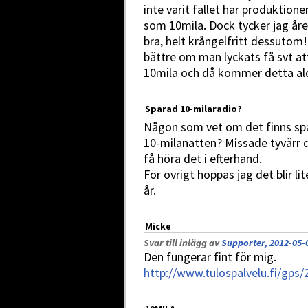
inte varit fallet har produktion
som 10mila. Dock tycker jag åre
bra, helt krångelfritt dessutom!
bättre om man lyckats få svt att
10mila och då kommer detta ald
Sparad 10-milaradio?
Någon som vet om det finns spa
10-milanatten? Missade tyvärr d
få höra det i efterhand.
För övrigt hoppas jag det blir l
år.
Micke
Svar till inlägg av
Supporter, 2012-05-
Den fungerar fint för mig.
http://www.tulospalvelu.fi/gps