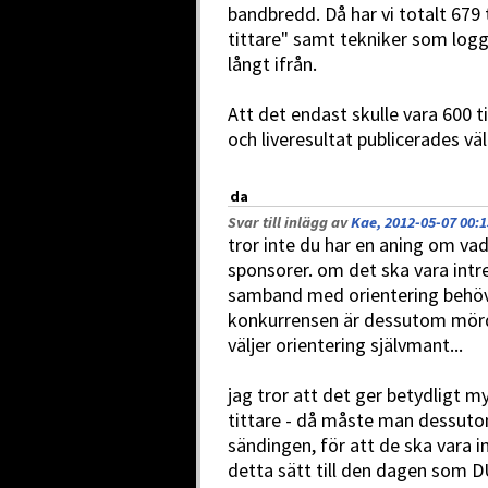
bandbredd. Då har vi totalt 679 
tittare" samt tekniker som logga
långt ifrån.
Att det endast skulle vara 600 t
och liveresultat publicerades väl
da
Svar till inlägg av
Kae, 2012-05-07 00:1
tror inte du har en aning om vad
sponsorer. om det ska vara intre
samband med orientering behöver
konkurrensen är dessutom mörd
väljer orientering självmant...
jag tror att det ger betydligt m
tittare - då måste man dessutom
sändingen, för att de ska vara i
detta sätt till den dagen som DU