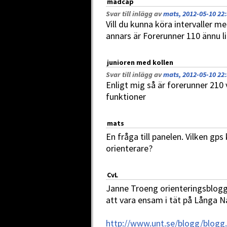
madcap
Svar till inlägg av
mats, 2012-05-10 22
Vill du kunna köra intervaller m
annars är Forerunner 110 ännu l
junioren med kollen
Svar till inlägg av
mats, 2012-05-10 22
Enligt mig så är forerunner 210 
funktioner
mats
En fråga till panelen. Vilken gps
orienterare?
CvL
Janne Troeng orienteringsblogg
att vara ensam i tät på Långa N
http://www.unt.se/blogg/blog