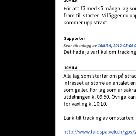
10MILA
För att få med så många lag som
fram till starten. Vi lägger nu u
kommer upp straxt.
Supporter
Svar till inlägg av
10MILA, 2012-05-06 
Det hade ju vart kul om trackin
10MILA
Alla lag som startar om på strä
intresset är större än antalet enh
som gäller. För lag som är säkr
utdelningen kl 09:50. Övriga ka
för växling kl 10:10.
Länk till tracking av omstarten:
http://www.tulospalvelu.fi/gps