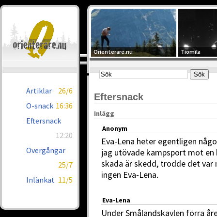
Orienterare.nu
Tiomila
Artiklar
26/6
Eftersnack
O-snack
16:36
Inlägg
Eftersnack
Anonym
12:20
Eva-Lena heter egentligen något
Övergångar
jag utövade kampsport mot en bi
skada är skedd, trodde det var 
25/7
ingen Eva-Lena.
Inlänkat
11/5
Eva-Lena
Under Smålandskavlen förra åre