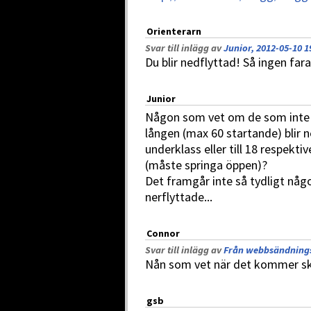
Orienterarn
Svar till inlägg av
Junior, 2012-05-10 1
Du blir nedflyttad! Så ingen fara
Junior
Någon som vet om de som inte p
lången (max 60 startande) blir n
underklass eller till 18 respektive
(måste springa öppen)?
Det framgår inte så tydligt någo
nerflyttade...
Connor
Svar till inlägg av
Från webbsändnings
Nån som vet när det kommer ske?
gsb