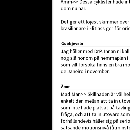
Ämm>> Dessa cyklister hade int
dom nu har.
Det ger ett löjest skimmer över
brasilianare i Elitlass ger för or
Gubbjeveln
Jag håller med DrP. Innan ni kall
nog slå honom på hemmaplan i ty
som vill försöka finns en bra mö
de Janeiro i november.
Ämm
Mad Man>> Skillnaden är väl hel
enkelt den mellan att ta in utöv
som inte hade platsat på tävling
fråga, och att ta in utövare som
förhållandevis håller sig på seri
satsande motionsnivå (åtminst