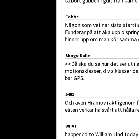
ta bort gubben i gult från kamera 
Tobbe
Någon som vet när sista startti
Funderar på att åka upp o spri
hinner upp om man kör samma 
Skogs-Kalle
>>Då ska du se hur det ser ut i a
motionsklasser, d v s klasser dä
bär GPS.
5491
Och även Hramov rakt igenom f
eliten verkar ha svårt att hålla
WHAT
happened to William Lind today