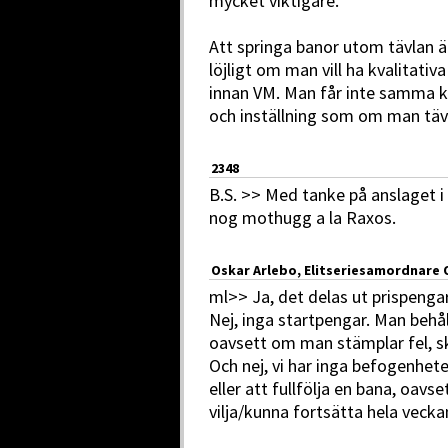
mycket viktigare.
Att springa banor utom tävlan ä
löjligt om man vill ha kvalitativa
innan VM. Man får inte samma k
och inställning som om man tävla
2348
B.S. >> Med tanke på anslaget i 
nog mothugg a la Raxos.
Oskar Arlebo, Elitseriesamordnare 
ml>> Ja, det delas ut prispenga
Nej, inga startpengar. Man behå
oavsett om man stämplar fel, sk
Och nej, vi har inga befogenheter
eller att fullfölja en bana, oavs
vilja/kunna fortsätta hela vecka