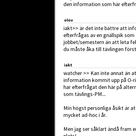
den information som här efterf
olov
iakt>> är det inte bättre att i
efterfrågas av en gnällspik som
jobbet/semestern än att leta fel
du måste åka till tävlingen förs
iakt
watcher >> Kan inte annat än at
information kommit upp på O-ri
har efterfrågat den här på altern
som tävlings-PM...
Min högst personliga åsikt är a
mycket ad-hoc i år.
Men jag ser såklart ändå fram 
plats!