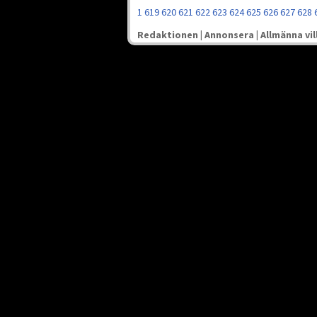
1
619
620
621
622
623
624
625
626
627
628
Redaktionen
|
Annonsera
|
Allmänna vil