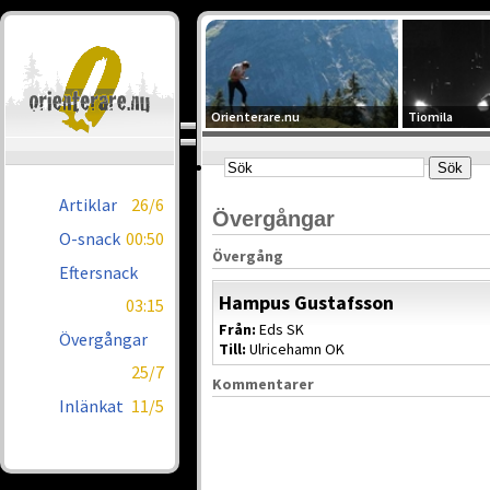
Orienterare.nu
Tiomila
Artiklar
26/6
Övergångar
O-snack
00:50
Övergång
Eftersnack
Hampus Gustafsson
03:15
Från:
Eds SK
Övergångar
Till:
Ulricehamn OK
25/7
Kommentarer
Inlänkat
11/5