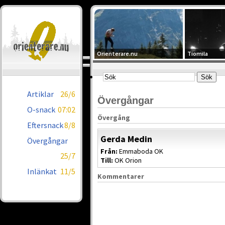
Orienterare.nu
Tiomila
Artiklar
26/6
Övergångar
O-snack
07:02
Övergång
Eftersnack
8/8
Gerda Medin
Övergångar
Från:
Emmaboda OK
25/7
Till:
OK Orion
Inlänkat
11/5
Kommentarer