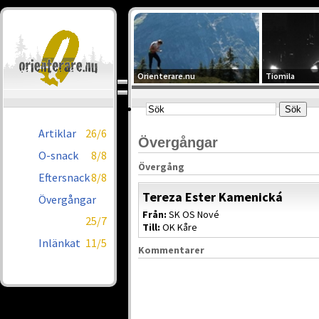
Orienterare.nu
Tiomila
Artiklar
26/6
Övergångar
O-snack
8/8
Övergång
Eftersnack
8/8
Tereza Ester Kamenická
Övergångar
Från:
SK OS Nové
25/7
Till:
OK Kåre
Inlänkat
11/5
Kommentarer