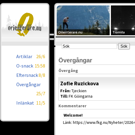
Orienterare.nu
Tiomila
Artiklar
26/6
Övergångar
O-snack
15:58
Övergång
Eftersnack
8/8
Zofie Ruzickova
Övergångar
Från:
Tjeckien
25/7
Till:
FK Göingarna
Inlänkat
11/5
Kommentarer
Welcome!
Länk: https://www.fkg.nu/Nyheter/2026-0