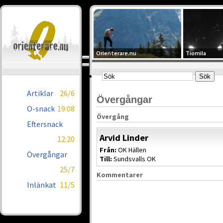
Orienterare.nu
Tiomila
Artiklar
26/6
Övergångar
O-snack
19:08
Övergång
Eftersnack
Arvid Linder
12:20
Från:
OK Hällen
Övergångar
Till:
Sundsvalls OK
25/7
Kommentarer
Inlänkat
11/5